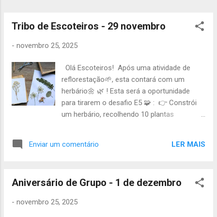
Salgados vegetarianianos) Centopeia : (1
pão de forma, 200g de queijo s/ lactose)
Gato : (1 pão de forma, 1 molho de
Tribo de Escoteiros - 29 novembro
chocolate para crepes)...
-
novembro 25, 2025
Olá Escoteiros! Após uma atividade de
reflorestação🌱, esta contará com um
herbário🌼 🌿 ! Esta será a oportunidade
para tirarem o desafio E5 🧩 : 👉 Constrói
um herbário, recolhendo 10 plantas
comestíveis ou medicinais (não hortícolas),
identifica-as e adiciona a forma de
LER MAIS
Enviar um comentário
utilização/preparação e a sua utilidade. Início
: 14h na Quinta Pedagógica dos Olivais
Fim : 17h30 no mesmo local Material
Aniversário de Grupo - 1 de dezembro
necessário: Uniforme de campo; Cantil;
Caderno e caneta (para o herbário); Material
-
novembro 25, 2025
para pintar (canetas, aquarelas, pincéis, etc)