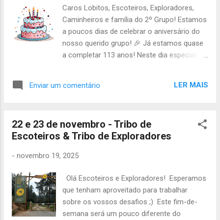
Impermeável; Lanche Para os guias e sub-
Caros Lobitos, Escoteiros, Exploradores,
guias (Manuel, Maria, Gabriel e Lara): A partir
Caminheiros e família do 2º Grupo! Estamos
das 17h30 de sábado começará o Filias !
a poucos dias de celebrar o aniversário do
Neste sentido, a atividade terminará no
nosso querido grupo! 🎉 Já estamos quase
domingo (30 de nov) às 12h30 na Quinta do
a completar 113 anos! Neste dia especial,
Castelo As restantes informações serão
queremos comemorá-lo com a nossa
partilhadas diretamente convosco, no grupo
família do lenço roxo , assim dividimos as
de guias 🤭 Confirmem presença junto dos
LER MAIS
Enviar um comentário
nossas celebrações em duas partes: 1ª
vossos guias até quinta às 20h. Até lá! A
Parte: Uma atividade de grupo com nossos
Chefia da Tribo d...
membros e familiares, repleta de jogos e
22 e 23 de novembro - Tribo de
desafios na Ajuda . 2ª Parte: Um lanche
Escoteiros & Tribo de Exploradores
partilhado com toda a família do lenço roxo,
acompanhado de várias cerimónias. A
-
novembro 19, 2025
atividade terá início às 10h no Palácio da
Ajuda para aqueles que participarão o dia
Olá Escoteiros e Exploradores! Esperamos
todo (incluindo os jogos). Assim, pedimos
que tenham aproveitado para trabalhar
que tragam o seguinte material: Almoço frio
sobre os vossos desafios ;) Este fim-de-
Lanche Uniforme completo Impermeável
semana será um pouco diferente do
Mochila pequena Cantil Para o lanche