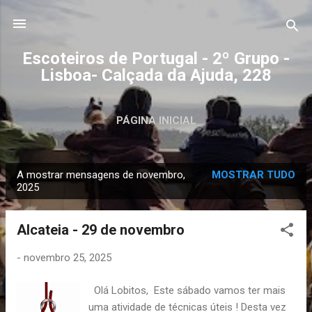
Avançar para o conteúdo principal
Escoteiros de Portugal - 2º Grupo -
Lisboa- Calçada da Ajuda, 228
PÁGINA INICIAL
A mostrar mensagens de novembro,
MOSTRAR TUDO
M
2025
e
n
Alcateia - 29 de novembro
s
a
-
novembro 25, 2025
g
Olá Lobitos, Este sábado vamos ter mais
e
uma atividade de técnicas úteis ! Desta vez
n