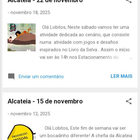
Alcateia - 22 de novembro
-
novembro 18, 2025
Olá Lobitos, Neste sábado vamos ter uma
atividade dedicada ao cenário, que consiste
numa atividade com jogos e desafios
inspirados no Livro da Selva . Assim o início
vai ser às 14h nos Estacionamento do
Moinho do Penedo e vai acabar às 19h na
sede do Grupo . O material que vão precisar
LER MAIS
Enviar um comentário
de trazer é o seguinte: -Uniforme de campo
(t-shirt, calções, botas e quico) -Mochila
pequena -Agasalho -Cantil com água -
Alcateia - 15 de novembro
Impermeável -Papel e caneta -Lanche da
tarde -Passe da carris (ou 3€) Nota: O
-
novembro 12, 2025
Natalão está a chegar 🎄❄🤭 A atividade que
marcará o fim deste trimestre será em
Olá Lobitos, Este fim de semana vai ser
grande! Queremos celebrar todos juntos
um bocadinho diferente! A chefia da Alcateia
pelo que contamos com a presença de