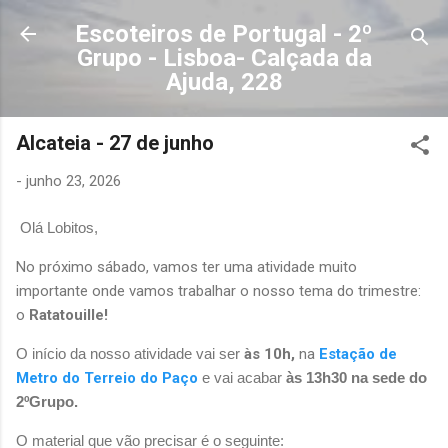
Avançar para o conteúdo principal
Escoteiros de Portugal - 2º
Grupo - Lisboa- Calçada da
Ajuda, 228
Alcateia - 27 de junho
-
junho 23, 2026
Olá Lobitos,
No próximo sábado, vamos ter uma atividade muito
importante onde vamos trabalhar o nosso tema do trimestre:
o
Ratatouille!
O início da nosso atividade vai ser
às
10h,
na
Estação de
Metro do Terreio do Paço
e vai acabar
às 13h30 na sede do
2ºGrupo.
O material que vão precisar é o seguinte: