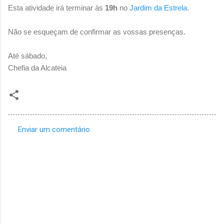
Esta atividade irá terminar às
19h
no
Jardim da Estrela
.
Não se esqueçam de confirmar as vossas presenças.
Até sábado,
Chefia da Alcateia
Enviar um comentário
C
o
m
e
n
t
á