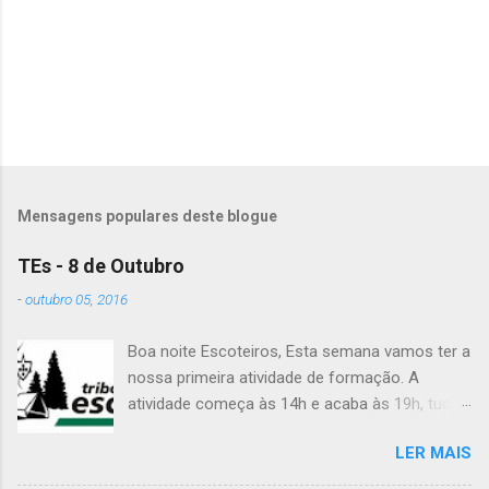
r
i
o
s
Mensagens populares deste blogue
TEs - 8 de Outubro
-
outubro 05, 2016
Boa noite Escoteiros, Esta semana vamos ter a
nossa primeira atividade de formação. A
atividade começa às 14h e acaba às 19h, tudo
no Grupo. É preciso levar uniforme completo,
LER MAIS
lanche (não pode ser dinheiro!), água, papel e
caneta. Para a Diana, a Inês, o Dawton,