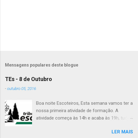
á
r
i
o
s
Mensagens populares deste blogue
TEs - 8 de Outubro
-
outubro 05, 2016
Boa noite Escoteiros, Esta semana vamos ter a
nossa primeira atividade de formação. A
atividade começa às 14h e acaba às 19h, tudo
no Grupo. É preciso levar uniforme completo,
LER MAIS
lanche (não pode ser dinheiro!), água, papel e