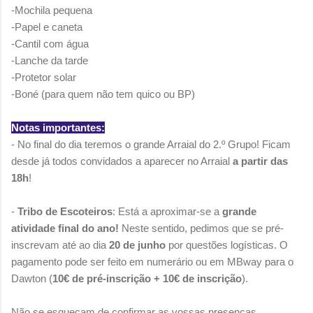
-Mochila pequena
-Papel e caneta
-Cantil com água
-Lanche da tarde
-Protetor solar
-Boné (para quem não tem quico ou BP)
Notas importantes:
-
No
final do dia teremos o grande Arraial do 2.º Grupo! Ficam
desde já todos convidados a aparecer no Arraial
a partir das
18h
!
-
Tribo de Escoteiros
: Está a aproximar-se a
grande
atividade final do ano!
Neste sentido, pedimos que se pré-
inscrevam até ao dia
20 de junho
por questões logísticas. O
pagamento pode ser feito em numerário ou em MBway para o
Dawton (
10€ de pré-inscrição + 10€ de inscrição
).
Não se esqueçam de confirmar as vossas presenças.