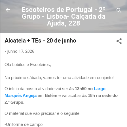
Avançar para o conteúdo principal
Escoteiros de Portugal - 2º
Grupo - Lisboa- Calçada da
Ajuda, 228
Alcateia + TEs - 20 de junho
-
junho 17, 2026
Olá Lobitos e Escoteiros,
No próximo sábado, vamos ter uma atividade em conjunto!
O início da nosso atividade vai ser
às 13h50 no
Largo
Marquês Angeja
em
Belém
e vai acabar
às 18h na sede do
2.º Grupo.
O material que vão precisar é o seguinte:
-Uniforme de campo