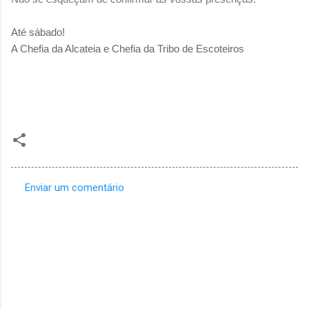
Até sábado!
A Chefia da Alcateia e Chefia da Tribo de Escoteiros
Enviar um comentário
C
o
m
e
n
t