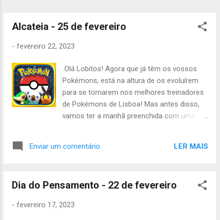
importância das angariações de fundos, são
elas que permitem reduzir o preço das
atividades, caso não consigam estar ...
Alcateia - 25 de fevereiro
-
fevereiro 22, 2023
Olá Lobitos! Agora que já têm os vossos
Pokémons, está na altura de os evoluírem
para se tornarem nos melhores treinadores
de Pokémons de Lisboa! Mas antes disso,
vamos ter a manhã preenchida com uma
venda de canetas :) . Com isso, vamos
começar a atividade às 10:00h na Praça do
LER MAIS
Enviar um comentário
comércio e acabar às 18:00h no mesmo
sitio. Vão precisar do seguinte material: -
Uniforme Completo -Cantil -Lanche da
Dia do Pensamento - 22 de fevereiro
manhã e da tarde -Almoço frio -
Impermeável -Papel e caneta Não se
-
fevereiro 17, 2023
esqueçam de marcar presença. Até sábado,