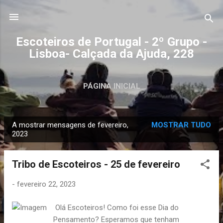
Avançar para o conteúdo principal
Escoteiros de Portugal - 2º Grupo -
Lisboa- Calçada da Ajuda, 228
PÁGINA INICIAL
A mostrar mensagens de fevereiro,
MOSTRAR TUDO
M
2023
e
n
Tribo de Escoteiros - 25 de fevereiro
s
a
-
fevereiro 22, 2023
g
Olá Escoteiros! Como foi esse Dia do
e
Pensamento? Esperamos que tenham
n