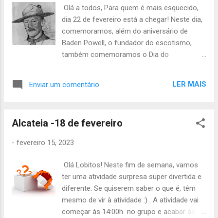
Chefia da Alcateia
Olá a todos, Para quem é mais esquecido,
dia 22 de fevereiro está a chegar! Neste dia,
comemoramos, além do aniversário de
Baden Powell, o fundador do escotismo,
também comemoramos o Dia do
Pensamento. Como no ano passado,
queremos celebrar esta data todos juntos,
LER MAIS
Enviar um comentário
no calor da família do lenço roxo, à luz da
fogueira, com muita animação, história do
escotismo e um jantar, feito com carinho
Alcateia -18 de fevereiro
pelos nossos caminheiros que, nesse dia,
vão ter o seu bar. Entusiasmados? Nós
-
fevereiro 15, 2023
estamos! A atividade vai começar às 18:30h
no grupo e acabar às 21:30h no mesmo
Olá Lobitos! Neste fim de semana, vamos
sítio. O material que vão precisar, é o
ter uma atividade surpresa super divertida e
seguinte: -Uniforme completo -Prato,
diferente. Se quiserem saber o que é, têm
talheres e copo -Agasalho castanho -
mesmo de vir à atividade :) . A atividade vai
Dinheiro para o bar do clã (Entre 5€ a 10€) O
começar às 14:00h no grupo e acabar às
Clã, de 22 de fevereiro até dia 4 de março,