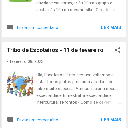
atividade vai começar às 10h no grupo e
trimestre passado lançámos o desafio de
acabar às 16h no mesmo sítio. O material
escolherem algo útil e economizarem
que vão precisar, é o seguinte: -Uniforme
dinheiro para a comprarem. Queremos que
completo -Lanche da manhã -Cantil -Papel
nos mostrem o progresso deste desafio ou
LER MAIS
Enviar um comentário
e caneta -Prato, talheres e copo -3€ Para
se já compraram alguma coisa! Ainda só
esta atividade, é necessário marcar
recebemos uma participação. Na 4ª feira da
presença até quinta-feira à noite. Até
próxima semana, dia 22 de feverei...
Tribo de Escoteiros - 11 de fevereiro
sábado, Chefia da Alcateia
-
fevereiro 08, 2023
Olá, Escoteiros! Esta semana voltamos a
estar todos juntos para uma atividade de
tribo muito especial! Vamos iniciar a nossa
especialidade trimestral: a especialidade
Intercultural ! Prontos? Como se devem
lembrar, pois foram vocês que assim o
escolheram, este sábado teremos
LER MAIS
Enviar um comentário
atividades temáticas das culturas dos