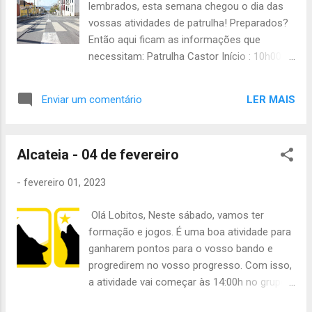
lembrados, esta semana chegou o dia das
vossas atividades de patrulha! Preparados?
Então aqui ficam as informações que
necessitam: Patrulha Castor Início : 10h00
nos Bombeiros Voluntários da Ajuda Fim :
15h00 na Sede do 2º Grupo Objetivo :
LER MAIS
Enviar um comentário
Conhecer a comunidade local - Desenhar
um croqui onde estejam representados
pontos de interesse a visitar como
Alcateia - 04 de fevereiro
fortalezas, museus, teatros, jardins, etc...
Material Necessário: Uniforme Completo
-
fevereiro 01, 2023
Agasalho Castanho Mochila Pequena
Caderno e caneta Cantil Lanche Almoço Frio
Olá Lobitos, Neste sábado, vamos ter
Folhas Brancas Material de Pintura (canetas
formação e jogos. É uma boa atividade para
de feltro, lápis de cor, ...) Patrulhas Leão e
ganharem pontos para o vosso bando e
Raposa (+ Escorpião) Início: 15h00 no
progredirem no vosso progresso. Com isso,
Oceanário de Lisboa Fim: 18h00 nos Jardins
a atividade vai começar às 14:00h no grupo
da Água Objetivo: Realizar a atividade
e acabar às 19:00h no mesmo sítio. Vão
"Vamos Mudar o Mundo" - Identificar duas