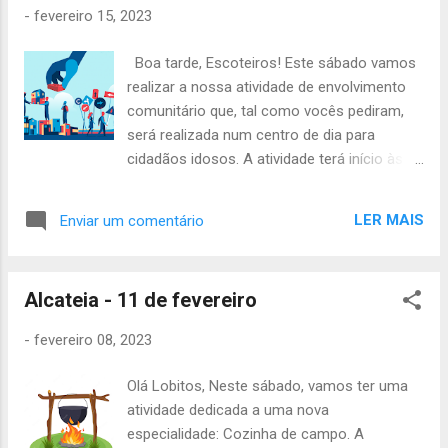
-
fevereiro 15, 2023
Boa tarde, Escoteiros! Este sábado vamos
realizar a nossa atividade de envolvimento
comunitário que, tal como vocês pediram,
será realizada num centro de dia para
cidadãos idosos. A atividade terá início às
14h , no Largo da Ajuda e têm de trazer o
seguinte material: Uniforme Completo
LER MAIS
Enviar um comentário
Agasalho Castanho Impermeável Mochila
Pequena Cantil Lanche da Tarde Atividades
para realizar/partilhar com os utentes do lar:
Alcateia - 11 de fevereiro
jogos, livros, passatempos, música... Depois
da atividade comunitária terminar, iremos ter
-
fevereiro 08, 2023
conselho de patrulhas, para avaliarem as
vossas atividades de patrulha, definirem as
Olá Lobitos, Neste sábado, vamos ter uma
regras e dividirem as tarefas da patrulha. A
atividade dedicada a uma nova
atividade termina às 19h no Grupo. Algumas
especialidade: Cozinha de campo. A
notas importantes: Relembramos que o