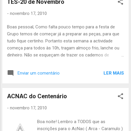
TES-20 de Novembro
-
novembro 17, 2010
Boas pessoal, Como falta pouco tempo para a festa de
Grupo temos de começar já a preparar as peças, para que
tudo fique certinho. Portanto esta semana a actividade
começa para todos às 10h, tragam almoço frio, lanche ou
dinheiro. Não se esqueçam de trazer os cadernos de
provas, para vos assinarem as provas. TRAGAM IDEIAS
PARA AS PEÇAS,a festa de grupo está quase a chegar!!! Até
LER MAIS
Enviar um comentário
sábado, Carmen Cabral
ACNAC do Centenário
-
novembro 17, 2010
Boa noite! Lembro a TODOS que as
inscrições para o AcNac ( Arca - Caramulo )