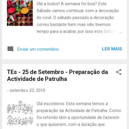
Olá a todos! A semana foi boa? Este
Sábado vamos continuar com a decoração
do covil. O sábado passado a decoração
correu bastante bem mas não tivemos
tempo para a acabar, por isso este Sábado
vamos pôr novamente as mãos à obra. A
actividade começa às 14h e termina às 19h,
LER MAIS
Enviar um comentário
no grupo. Não se esqueçam que vai haver
reunião de pais às 17h. Tragam as folhinhas
assinadas pelos encarregados de educação.
TEs - 25 de Setembro - Preparação da
Tragam lanche ou dinheiro para irmos à
Actividade de Patrulha
mercearia. Até Sábado! : ) Mãe Loba -
Magda Maia
-
setembro 23, 2010
Olá escoteiros. Esta semana temos a
preparação da Actividade de Patrulha. Como
foi referido têm a oportunidade de fazerem
o que quiserem, com a duração que