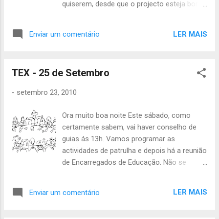
quiserem, desde que o projecto esteja bom.
A actividade começa às 14h00 e termina às
19h00. Há reunião de pais às 17h00, não se
LER MAIS
Enviar um comentário
esqueçam da carta dos pais assinada.
Tragam também dinheiro para o lanche. Até
Sábado. Hugo Silva ECTEs
TEX - 25 de Setembro
-
setembro 23, 2010
Ora muito boa noite Este sábado, como
certamente sabem, vai haver conselho de
guias ás 13h. Vamos programar as
actividades de patrulha e depois há a reunião
de Encarregados de Educação. Não se
esqueçam de trazer os papeis assinados!
Quem quiser tirar provinhas, leve-as na
LER MAIS
Enviar um comentário
ponta da língua. João Júlio