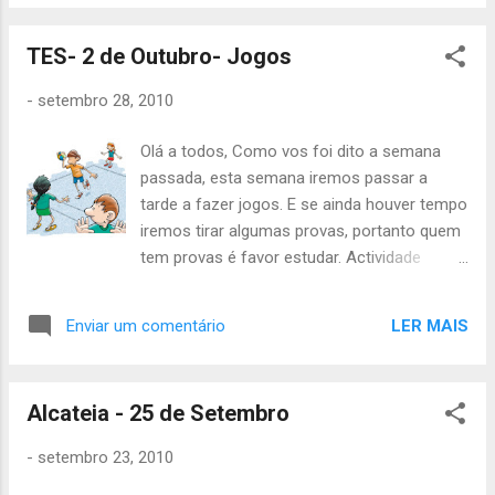
TES- 2 de Outubro- Jogos
-
setembro 28, 2010
Olá a todos, Como vos foi dito a semana
passada, esta semana iremos passar a
tarde a fazer jogos. E se ainda houver tempo
iremos tirar algumas provas, portanto quem
tem provas é favor estudar. Actividade
começa às 13h para os guias e sub-guias e
para os restantes a actividade começa às
LER MAIS
Enviar um comentário
14h e termina às 19h.Tragam lanche pois
vamos para fora do grupo. Até Sábado.
Carmen Cabral
Alcateia - 25 de Setembro
-
setembro 23, 2010