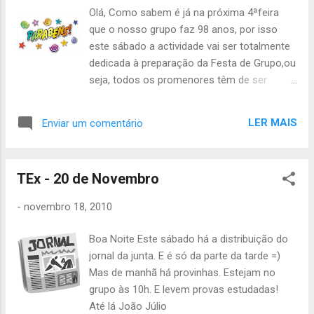
Olá, Como sabem é já na próxima 4ªfeira
que o nosso grupo faz 98 anos, por isso
este sábado a actividade vai ser totalmente
dedicada à preparação da Festa de Grupo,ou
seja, todos os promenores têm de ser
acertados este sábado. Assim sendo, os
escoteiros que estão a terminar a 1ª Etapa
LER MAIS
Enviar um comentário
(Carlota Cardoso, Catarina Oliveira, Bárbara
Lopes, Inês Pereira e João Guilherme) têm
de estar no grupo às 10h00 para
TEx - 20 de Novembro
terminarmos as provas. Este sábado
também há conselho de guias, por isso,
-
novembro 18, 2010
guias e sub-guias têm de estar às 13h no
grupo,os restantes às 14h. Não se
Boa Noite Este sábado há a distribuição do
esqueçam de trazer lanche ou dinheiro e a
jornal da junta. E é só da parte da tarde =)
actividade acaba às 19h. Até sábado
Mas de manhã há provinhas. Estejam no
Carmen Cabral
grupo às 10h. E levem provas estudadas!
Até lá João Júlio