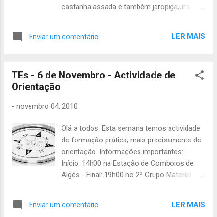
castanha assada e também jeropiga,um
copo de jeropiga vai custar 0,50€ e as
castanhas vão ser 1€ (7 castanhas). Para os
LER MAIS
Enviar um comentário
mais novinhos vamos ter sumo, por isso
não se preocupem. Durante o Magusto,
iremos passar algumas fotografias das
TEs - 6 de Novembro - Actividade de
várias actividades que decorreram no ano
Orientação
passado das divisões... Programa: -14h,
Chegada dos escoteiros; -18h, Chegada dos
-
novembro 04, 2010
familiares e amigos; -18h às 21h,Comer e
beber( Visionamento de fotos das
Olá a todos. Esta semana temos actividade
actividades); -21h, FIM; Contamos com a
de formação prática, mais precisamente de
vossa presença, alguma dúvida é só falar
orientação. Informações importantes: -
comigo. Até sabádo, Carmen Cabral
Início: 14h00 na Estação de Comboios de
Algés - Final: 19h00 no 2º Grupo Material
necessário: - Uniforme completo - Caderno
de provas e provas para defender - Tarefas
LER MAIS
Enviar um comentário
dos Cargos de Patrulha terminadas - Cartão