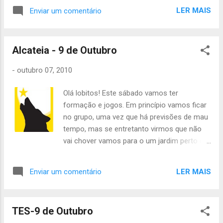
LER MAIS
Enviar um comentário
Alcateia - 9 de Outubro
-
outubro 07, 2010
Olá lobitos! Este sábado vamos ter
formação e jogos. Em princípio vamos ficar
no grupo, uma vez que há previsões de mau
tempo, mas se entretanto virmos que não
vai chover vamos para o um jardim perto do
grupo :) O horário é o do costume, das 14h
às 19h. Tragam lanche ou dinheiro para o
LER MAIS
Enviar um comentário
lanche e também dinheiro para pagar as
quotas, para quem ainda não pagou! Até
sábado e avisem se tiverem de faltar (não
TES-9 de Outubro
faltem! :P) Inês Leal, Àquêlá