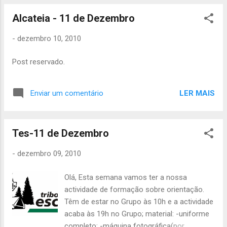
levarem tem de ir IDENTIFICADO (incluindo a
roupa) Para todos: Evitem levar material em
Alcateia - 11 de Dezembro
sacos de plástico fora da mochila, não é
-
dezembro 10, 2010
po...
Post reservado.
LER MAIS
Enviar um comentário
Tes-11 de Dezembro
-
dezembro 09, 2010
Olá, Esta semana vamos ter a nossa
actividade de formação sobre orientação.
Têm de estar no Grupo às 10h e a actividade
acaba às 19h no Grupo; material: -uniforme
completo; -máquina fotográfica(por