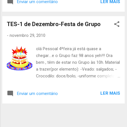
LER MAIS
Enviar um comentário
pacote de batatas frita palha; Bruno - 1 bolo,
1 embalagem de ketchup; Francisco - 1
sumo, 1 embalagem de maionese; André - 1
TES-1 de Dezembro-Festa de Grupo
sumo, 50 copos; João Guilherme - 1 sumo,
1 embalagem de margarina; Guilherme Veiga
-
novembro 29, 2010
- 1 sumo, 1 lata de salsichas de 8; Duarte - 1
sumo; PATRULHA VEADO: Inês Monteiro - 1
olá Pessoal 4ªfeira já está quase a
bolo, 1 lata de salsichas de 8; Ana Martins -
chegar....e o Grupo faz 98 anos yeh!!! Ora
1 bolo, 1 lata de salsichas de 8; Joana - 1
bem , têm de estar no Grupo às 10h. Material
embalagem de pão de forma, 1 lata de
a trazer(por elemento): -Veado: salgados; -
salsichas de 8; Jéssica - 1 embalagem de
Crocodilo: doce/bolo; -uniforme completo; -
pão de forma, 1 lata de salsichas de 8;
almoço frio; Digam aos pais e convidados
Catarina - 1 embalagem de pão de forma, 1
que é para estarem no grupo às 14h!!!
lata de salsichas de 8; Inês Pereira - 1
LER MAIS
Enviar um comentário
Tragam tudo o que precisam para a peça e
embalagem de pão de forma, 1 lata de
estudem bem as peças!!! Pessoal não se
salsichas de 8; Bárbara - 1 embalagem de
esqueçam de pagar o censo e também o
pão de forma, 1 lata de salsichas de 8;
ACNAC. Estas são as 3 formas de
Carlota...
pagamento para o ACNAC: 1ª Modalidade: