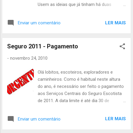
Usem as ideias que já tinham há duas
semanas e falem uns com os outros até
sábado para ser mais rápido. Não se
LER MAIS
Enviar um comentário
esqueçam de falar com os vossos pais
sobre o pagamento para o ACNAC. Para
relembrar, aqui estão as 3 formas de
Seguro 2011 - Pagamento
pagamento: 1ª Modalidade: Pagamento total
até 5 de Dezembro de 2010: 100€ 2ª
-
novembro 24, 2010
Modalidade: 1ª Prestação até 5 de Janeiro
de 2011: 55€ 2ª Prestação até 5 de Maio de
Olá lobitos, escoteiros, exploradores e
2011: 55€ 3ª Modalidade: Pagamento total
caminheiros. Como é habitual neste altura
até 5 de Março de 2011: 120€ Até à próxima
do ano, é necessário ser feito o pagamento
João Júlio
aos Serviços Centrais do Seguro Escotista
de 2011. A data limite é até dia 30 de
Novembro. Com isto, pedimos a todos os
que ainda não fizeram o pagamento, que o
LER MAIS
Enviar um comentário
façam com a máxima urgência. A Chefia do
2º Grupo