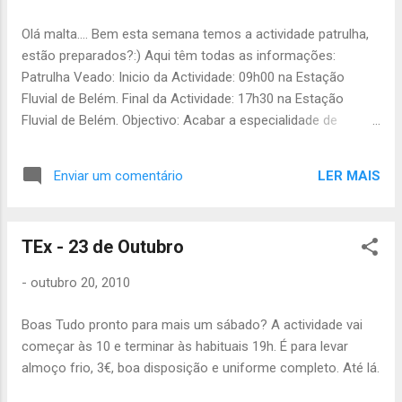
Olá malta.... Bem esta semana temos a actividade patrulha,
estão preparados?:) Aqui têm todas as informações:
Patrulha Veado: Inicio da Actividade: 09h00 na Estação
Fluvial de Belém. Final da Actividade: 17h30 na Estação
Fluvial de Belém. Objectivo: Acabar a especialidade de
cozinha de campo. Material: -Inês Monteiro: massa de
pão(3kg), milho(2 latas)e alface -Joaninha: polpa de
LER MAIS
Enviar um comentário
tomate(3 litros), bacon(2 pacotes),3 maçãs 1 panela e
tomates -Lagartixa: cogumelos(3 latas),3 bananas e
guardanapos -Jéssica:2 cebolas e 3 bananas -Borboleta:
TEx - 23 de Outubro
queijo(6 embalagens),papel de aluminio e máquina
fotográfica -Gato: sal,açúcar e 3 laranjas -Raposa: alho(2
-
outubro 20, 2010
cabeças) e 3 laranjas -Joana: fiambre(500g),ananás(1 lata),3
maçãs e toldos -Énia: oregons e 2 cachos de uvas -Sofia:
Boas Tudo pronto para mais um sábado? A actividade vai
tang(1 saqueta) -Uniforme completo -5€ -1 copo -2 sacos
começar às 10 e terminar às habituais 19h. É para levar
Patrulha Crocodilo: Inicio da Actividade: Sábado,09h00 na
almoço frio, 3€, boa disposição e uniforme completo. Até lá.
Estação Fluvial de Belém. Fim da Actividade: Domingo,11h00
na Estação Fluvial de Belém. Objectivo: Acabar a espec...