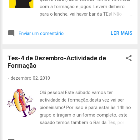
com a formação e jogos. Levem dinheiro
para o lanche, vai haver bar da TEs! Não
faltem!! Inês Leal, Àquêlá
LER MAIS
Enviar um comentário
Tes-4 de Dezembro-Actividade de
Formação
-
dezembro 02, 2010
Olá pessoal Este sábado vamos ter
actividade de formação,desta vez vai ser
pioneirismo! Por isso é para estar às 14h no
grupo e tragam o uniforme completo, este
sábado temos também o Bar da Tes, por
isso, aqui está tudo o que devem trazer:
PATRULHA CROCODILO: Luis - 1 bolo, 1