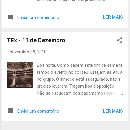
patrulha); -bussola(por patruha); -almoço
frio; -lanche; -agasalho; Até sábado, Carmen
LER MAIS
Enviar um comentário
Cabral
TEx - 11 de Dezembro
-
dezembro 08, 2010
Boa noite. Como sabem este fim de semana
temos o evento no coliseu. Estejam às 9h00
no grupo. O almoço está assegurado, não é
preciso levarem. Tragam boa disposição.
Não se esqueçam dos pagamentos para o
ACNAC. Falem com os vossos pais. Até
sábado Joao Júlio
LER MAIS
Enviar um comentário