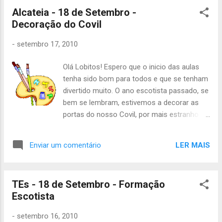
Alcateia - 18 de Setembro -
Decoração do Covil
-
setembro 17, 2010
Olá Lobitos! Espero que o inicio das aulas
tenha sido bom para todos e que se tenham
divertido muito. O ano escotista passado, se
bem se lembram, estivemos a decorar as
portas do nosso Covil, por mais estranho
que pareça as decorações vão
desaparecendo... Por isso o que é que
LER MAIS
Enviar um comentário
acham que vamos fazer este Sábado?
Vamos decorar o nosso covil! E se formos
rápidos, ainda fazemos alguns jogos em
TEs - 18 de Setembro - Formação
Alcateia. Não faltem, vai ser bastante
Escotista
divertido! A actividade decorre no horário
normal, das 14h às 19h. Levem dinheiro para
-
setembro 16, 2010
o lanche e quem ainda não tiver uniforme