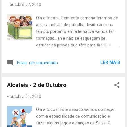
-
outubro 07, 2010
Olá a todos... Bem esta semana teremos de
adiar a actividade patrulha devido ao mau
tempo, portanto em alternativa vamos ter
formação...ah e não se esqueçam de
estudar as provas que têm para tirar!!! A
actividade começa às 14h e acaba às 19h,
não se esqueçam de trazer lanche ou
LER MAIS
Enviar um comentário
dinheiro. Até sábado, Carmen Cabral
Alcateia - 2 de Outubro
-
outubro 01, 2010
Olá a todos! Este sábado vamos começar
com a especialidade de comunicação e
fazer alguns jogos e danças da Selva. O