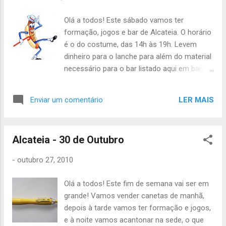
Olá a todos! Este sábado vamos ter
formação, jogos e bar de Alcateia. O horário
é o do costume, das 14h às 19h. Levem
dinheiro para o lanche para além do material
necessário para o bar listado aqui em baixo!
Lista de Material: Águia: 1 lata de 8 salsichas,
1 pacote de pão de forma grande Arara: 1
LER MAIS
Enviar um comentário
gelatina, 1 lata de 8 salsichas Morcego: 1
lata de 8 salsichas, 1 pacote de pão de
forma grande, 1 pacote de mostarda
Alcateia - 30 de Outubro
Chinchila: 1 lata de 8 salsichas, 1 pacote de
pão de forma grande, 1 pacote de manteiga
-
outubro 27, 2010
Coelho: 1 sumo, 1 lata de 8 salsichas, 20
copos de plástico Esquilo: 1 sumo, 1 lata de
Olá a todos! Este fim de semana vai ser em
8 salsichas, 20 copos de plástico Falcão: 1
grande! Vamos vender canetas de manhã,
bolo, 1 lata de 8 salsichas Escorpião: 1 lata
depois à tarde vamos ter formação e jogos,
de 8 salsichas, 1 pacote de pão de forma
e à noite vamos acantonar na sede, o que