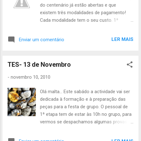
do centenário já estão abertas e que
existem três modalidades de pagamento!
Cada modalidade tem o seu custo. 1ª
Modalidade: Pagamento total até 5 de
Dezembro de 2010: 100€ 2ª Modalidade: 1ª
LER MAIS
Enviar um comentário
Prestação até 5 de Janeiro de 2011: 55€ 2ª
Prestação até 5 de Maio de 2011: 55€ 3ª
Modalidade: Pagamento total até 5 de Março
TES- 13 de Novembro
de 2011: 120€ Informo todos que devem
indicar URGENTEMENTE junto dos vossos
-
novembro 10, 2010
chefes que opção vão adoptar, sendo que a
preferível(e a mais em conta) é a primeira.
Olá malta... Este sabádo a actividade vai ser
Podem ver aqui o video promocional do
dedicada à formação e à preparação das
AcNac 2011. Chefia do 2ºGrupo
peças para a festa de grupo. O pessoal de
1ª etapa tem de estar às 10h no grupo, para
vermos se despachamos algumas provas,
por isso tragam almoço, lanche e o caderno
de provas(Se os das outras etapas também