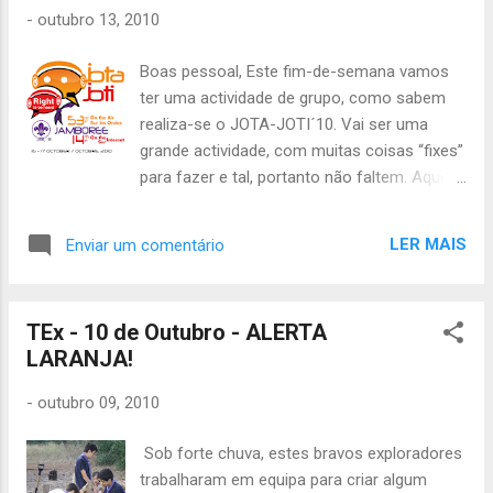
-
outubro 13, 2010
Boas pessoal, Este fim-de-semana vamos
ter uma actividade de grupo, como sabem
realiza-se o JOTA-JOTI´10. Vai ser uma
grande actividade, com muitas coisas “fixes”
para fazer e tal, portanto não faltem. Aqui
ficam as informações mais importantes a
saber por agora: Para a Alcateia Inicio :
LER MAIS
Enviar um comentário
Sábado às 9h30 no Grupo Final: Sábado às
18h00 no Grupo Material a levar: • 5 euros •
Uniforme Completo • Impermeável •
TEx - 10 de Outubro - ALERTA
Almoço-frio • Papel e Caneta • Cantil • 1
LARANJA!
Pilha AAA Para a Tribo de Escoteiros e Tribo
de Exploradores Inicio : Sábado às 9h30 no
-
outubro 09, 2010
Grupo Final: Domingo às 11h30 no Grupo
Material a levar: • 10 euros • Uniforme
Sob forte chuva, estes bravos exploradores
Completo • Impermeável • Almoço-frio +
trabalharam em equipa para criar algum