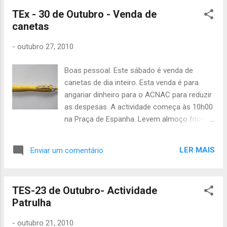
acaba às 19h. Até sábado!!! Carmen Cabral
TEx - 30 de Outubro - Venda de
canetas
-
outubro 27, 2010
Boas pessoal. Este sábado é venda de
canetas de dia inteiro. Esta venda é para
angariar dinheiro para o ACNAC para reduzir
as despesas. A actividade começa às 10h00
na Praça de Espanha. Levem almoço frio e
pensamento positivo. Quem tiver provas
para tirar leve-as preparadas! Até lá, João
LER MAIS
Enviar um comentário
Júlio
TES-23 de Outubro- Actividade
Patrulha
-
outubro 21, 2010