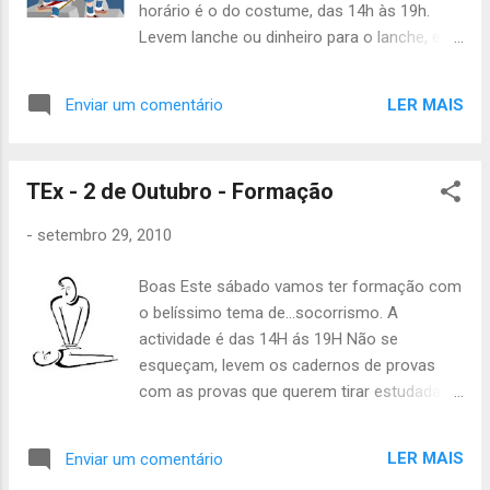
horário é o do costume, das 14h às 19h.
Levem lanche ou dinheiro para o lanche, e
quem não tem uniforme tem de levar boné
ou chapéu. Não faltem, senão perdem uma
LER MAIS
Enviar um comentário
oportunidade de tirar a especialidade! Até
sábado, Inês Leal, Àquêlá
TEx - 2 de Outubro - Formação
-
setembro 29, 2010
Boas Este sábado vamos ter formação com
o belíssimo tema de...socorrismo. A
actividade é das 14H ás 19H Não se
esqueçam, levem os cadernos de provas
com as provas que querem tirar estudadas.
Até sábado João Júlio
LER MAIS
Enviar um comentário