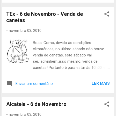
7 colinas com 3 viagens - Dinheiro para o
lanche - 1 Bússola por patrulha - 1 máquina
TEx - 6 de Novembro - Venda de
fotográfica por patrulha Esta actividade
canetas
conta logicamente para o Inter-Patrulhas!
Até Sábado Hugo Silva ECTES
-
novembro 03, 2010
Boas. Como, devido às condições
climatéricas, no último sábado não houve
venda de canetas, este sábado vai
ser...adivinhem..isso mesmo, venda de
canetas! Portanto é para estar às 10h00 na
praça de espanha, com almoço frio. Vai
haver bar da alcateia! Até sábado
LER MAIS
Enviar um comentário
Alcateia - 6 de Novembro
-
novembro 03, 2010