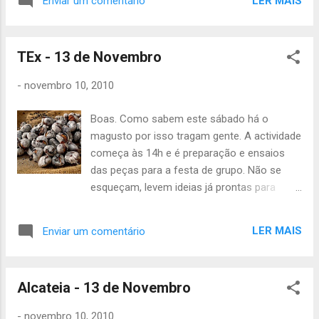
LER MAIS
Enviar um comentário
quiserem tirar provas ,têm de dizer aos
dirigentes responsáveis pelas outras
etapas). Os guias e sub-guias, têm de estar
TEx - 13 de Novembro
no grupo às 13h , para o conselho de guias,
o resto tem de estar às 14h no grupo. A
-
novembro 10, 2010
tarde vai ser dedicada à preparação das
peças, por isso tragam ideias e não quero
Boas. Como sabem este sábado há o
ouvir nenhuma desculpa, não se esqueçam
magusto por isso tragam gente. A actividade
que falta menos de um mês para a festa de
começa às 14h e é preparação e ensaios
grupo. Não se esqueçam de trazer lanche e
das peças para a festa de grupo. Não se
também dinheiro, amigos, familiares para o
esqueçam, levem ideias já prontas para
Magusto. Devido ao Magusto a actividade
facilitar! Até à próxima. João Júlio
acaba excepcionalmente às 21h. NÃO SE
ESQUEÇAM DE TRAZER IDEIAS....:) Até
LER MAIS
Enviar um comentário
Sabádo, Carmen Cabral
Alcateia - 13 de Novembro
-
novembro 10, 2010