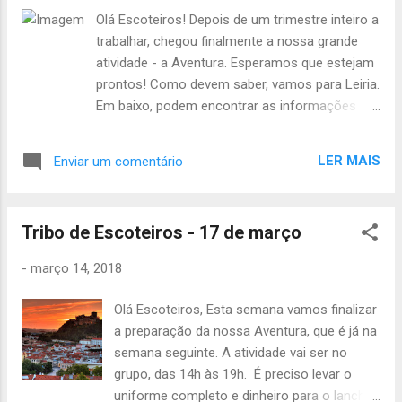
dela + atum + 1 pacote bolachas; Joana:
Olá Escoteiros! Depois de um trimestre inteiro a
cereais+atum+1 pacote bolachas Érica:
trabalhar, chegou finalmente a nossa grande
nutella+ atum+1 pacote bolachas Matilde:
atividade - a Aventura. Esperamos que estejam
cereias+atum+1 pacote bolachas André F:
prontos! Como devem saber, vamos para Leiria.
leite+atum+1 pacote bolachas André M:
Em baixo, podem encontrar as informações
esparguete 500g+atum+1 pacote bolachas
relevantes, inclusive a lista de material. Também
Max: manteiga de amendoin+atum+1 pacote
podem ver a lista de comida que cada um tem
bolachas Miguel: cereais+atum+1 pacote
LER MAIS
Enviar um comentário
que levar. Início: sábado, 24 de março, Estação
bolachas Dawton: massa fusilli+atum+1
de autocarros de Sete Rios, 08h20 Fim:
pacote bolachas ...
segunda-feira, 26 de março, Estação de
Tribo de Escoteiros - 17 de março
autocarros de Sete Rios, 20h15 Lista de
Material: - Almoço Frio; - 20€; - BI/Cartão de
-
março 14, 2018
Cidadão; - Aplicação “FindMe” (instalada no
telemóvel) – por patrulha ; - 1 Lata de Atum; -
Olá Escoteiros, Esta semana vamos finalizar
Saco-Cama; - Colchonete; - Uniforme
a preparação da nossa Aventura, que é já na
completo; - Botas; - Prato, Talheres e Copo; -
semana seguinte. A atividade vai ser no
Cantil; - Lanterna (de preferência frontal) com
grupo, das 14h às 19h. É preciso levar o
pilhas extra; - Canivete ou faca de mato; -
uniforme completo e dinheiro para o lanche