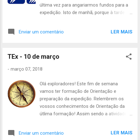
feira, dia 15 de março, à noite. Este sábado
última vez para angariarmos fundos para a
também vamos ter cerimónias às 18h45 no
expedição. Isto de manhã, porque à tarde
grupo. A Morcego e a Pardal vão fazer a
vamos ter a atividade de progresso pessoal
Promessa de Lobito e a Raposa e a Formiga
e ainda o bar da TEx. Como podem ver vão
vão fazer a Promessa de 2ª Etapa. Podem
LER MAIS
Enviar um comentário
acontecer muitas coisas neste sábado,
levar familiares e amigo para assistir. Ainda
portanto vamos ter de ser muito eficientes!
podem levar a contribuição para a União
Sendo assim, o início vai ser às 9h30 no
Zoófila . Falem com os vosso...
TEx - 10 de março
cruzamento da Avenida Professor Gama
Pinto com a Rua Branca Edmée Marques
-
março 07, 2018
(38.748382, -9.157355), o fim vai ser às
19h00 no Grupo e vai ser preciso trazerem o
Olá exploradores! Este fim de semana
seguinte: - Uniforme completo; - Lanche da
vamos ter formação de Orientação e
manhã; - Almoço-frio; - Passe ou cartão
preparação da expedição. Relembrem os
Lisboa Viva com 1 viagem; - Agasalho; -
vossos conhecimentos de Orientação da
Impermeável; - Caderno de progresso; -
útlima formação! Assim sendo a atividade
Papel e caneta; - Material da patrulha que
vai começar às 9h00 na Praça de Espanha,
levaram para casa depois da atividade de
no parque de estacionamento junto ao
patrulha! - Canetas que levaram para casa (e
LER MAIS
Enviar um comentário
restaurante "La Gondola" (local onde se