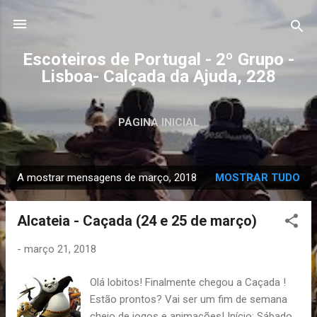
Avançar para o conteúdo principal
Escoteiros de Portugal - 2º Grupo -
Lisboa- Calçada da Ajuda, 228
PÁGINA INICIAL
A mostrar mensagens de março, 2018
MOSTRAR TUDO
M
e
Alcateia - Caçada (24 e 25 de março)
n
s
-
março 21, 2018
a
g
Olá lobitos! Finalmente chegou a Caçada !
e
Estão prontos? Vai ser um fim de semana
n
cheio de jogos e animações! Início: Sábado,