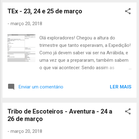
TEx - 23, 24 e 25 de março
-
março 20, 2018
Olá exploradores! Chegou a altura do
trimestre que tanto esperavam, a Expedição!
Como já devem saber vai ser na Arrábida, e
uma vez que a prepararam, também sabem
o que vai acontecer. Sendo assim as
informações são as seguintes: Início: 20h00
de sexta-feira, dia 23 de março na Praça de
LER MAIS
Enviar um comentário
Espanha (junto aos autocarros da TST, sem
atrasos) Fim: 19h00 de domingo, dia 25 de
março no mesmo sítio Material: - Uniforme
Tribo de Escoteiros - Aventura - 24 a
Completo; - Mochila Pequena; - Jantar frio; -
26 de março
Comida da lista abaixo; - Material da lista na
imagem; - 20€; - Telemóvel por patrulha com
-
março 20, 2018
o "FindMe" instalado; Inês G: leite especial