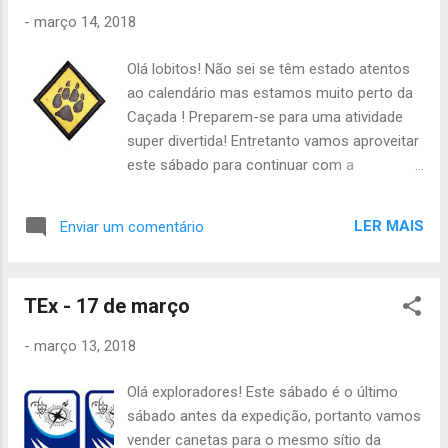
-
março 14, 2018
Olá lobitos! Não sei se têm estado atentos
ao calendário mas estamos muito perto da
Caçada ! Preparem-se para uma atividade
super divertida! Entretanto vamos aproveitar
este sábado para continuar com a
especialidade deste trimestre, a
Especialidade de Naturalista . Finalmente vão
LER MAIS
Enviar um comentário
meter o vosso feijão (que aposto que já
está super grande para o copo de plástico e
algodão) em terra. A atividade vai começar
TEx - 17 de março
às 14h no grupo . Precisam de levar
uniforme completo, o feijão e dinheiro para
-
março 13, 2018
o lanche (vai haver Bar da TEx). A atividade
vai acabar às 19h no grupo . Têm que levar o
Olá exploradores! Este sábado é o último
dinheiro para pagar a Caçada . O valor da
sábado antes da expedição, portanto vamos
Caçada vai ser enviado para os pais quinta-
vender canetas para o mesmo sítio da