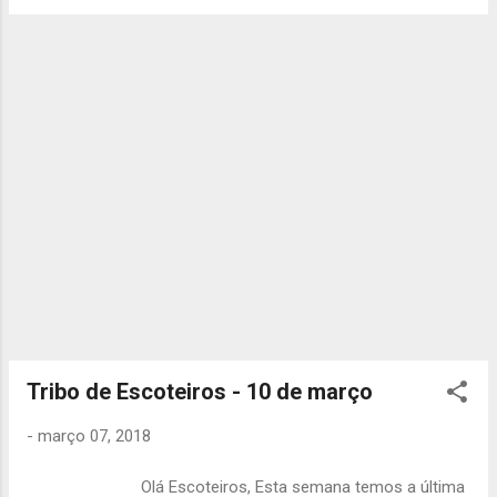
dinheiro, caso tenham) - Comida para o Bar
costumavam de encontrar para as vendas
(ver lista!). Em relação a desafios: - Bruno e
de canetas), vai acabar às 19h00 no Grupo e
André F. - tem de levarematerial ...
vai ser preciso cada um de vocês trazerem
o seguinte: - Uniforme completo; -
Impermeável completo (casaco, calças e
mochila); - Agasalho; - Almoço frio; -
Lanche da manhã; - Lanche da tarde ou
dinheiro; - Cantil cheio; - Bússola (quem
tiver); - Cartão Viva-Viagem com 1 viagem
ou Passe; - Material da patrulha que levaram
para casa depois da atividade de patrulha; Se
tiverem alguma dúvida, não se esqueçam de
a perguntar ao Gabriel quando lhe ligarem!
Até sábado, A Chefia da TEx
Tribo de Escoteiros - 10 de março
-
março 07, 2018
Olá Escoteiros, Esta semana temos a última