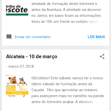
atividade de formação deste trimestre e
antes da Aventura. A atividade vai decorrer
no Jamor, em baixo ficam as informações.
Início às 10h, em frente ao estádio nacional
e final às 18h, no mesmo sítio. É preciso
levar: - Uniforme completo - Almoço e
LER MAIS
Enviar um comentário
lanche - Impermeável completo - Cantil -
Papel e caneta Para os guias e sub-guias, a
atividade continua e acaba no domingo às
Alcateia - 10 de março
19h no grupo. Já têm as informações no
WhatsApp, alguma dúvida digam. Até
-
março 07, 2018
sábado, A Chefia da Tribo de Escoteiros
Olá lobitos! Este sábado vamos ter o nosso
último sábado de formação antes da
Caçada . Têm que aproveitar ao máximo
para avançarem mais no caminho na parede
antes do trimestre acabar. A atividade
começa às 14h, no grupo . Precisam de levar