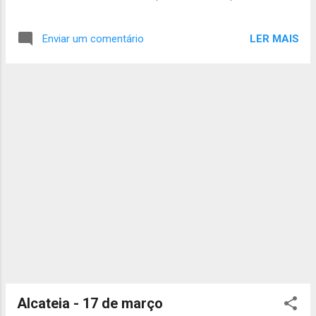
Estojo de Higiene; - Papel Higiénico; - Mudas de
porque vai haver bar da Tribo de
roupa interior; - T-Shirts; - Agasalho; -
Exploradores. Para o Rafael, a Elisa, a Beatriz
Impermeável (casaco e calças); - Fato Treino; ...
LER MAIS
Enviar um comentário
e o Delfim a atividade começa às 10h no
grupo com tudo o que foi pedido em cima
mais almoço, caderno de desafios e
desafios estudados e prontos a tirar.
Alguma dúvida, digam. Até sábado, A Chefia
da Tribo de Escoteiros
Alcateia - 17 de março