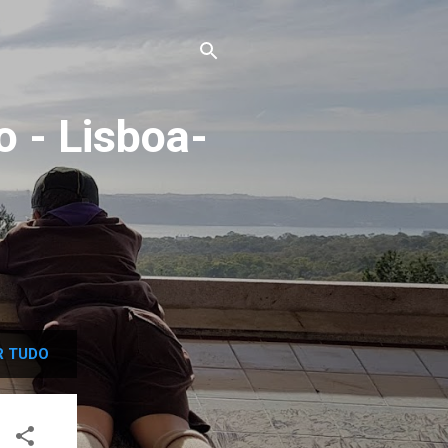
o - Lisboa-
8
 TUDO