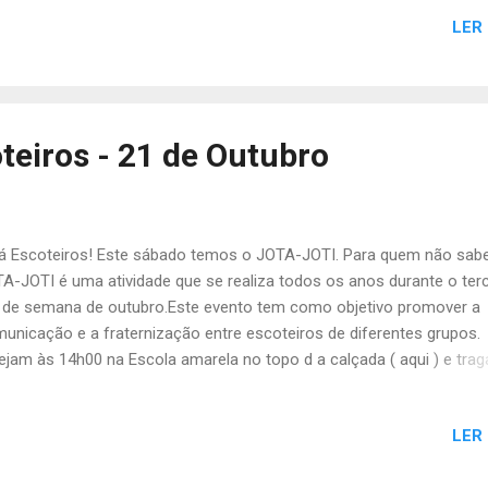
fia da Alcateia
LER
teiros - 21 de Outubro
 Escoteiros! Este sábado temos o JOTA-JOTI. Para quem não sabe
A-JOTI é uma atividade que se realiza todos os anos durante o terc
 de semana de outubro.Este evento tem como objetivo promover a
unicação e a fraternização entre escoteiros de diferentes grupos.
ejam às 14h00 na Escola amarela no topo d a calçada ( aqui ) e tra
uinte material: Uniforme completo Mochila pequena Impermeável Ca
el e caneta Dinheiro para o bar da alcateia A atividade termina às 1
LER
grupo. Voltamos a relembrar que quem não fez o pagamento do c
al (20€), ainda pode fazê-lo. O censo representa o seguro anual qu