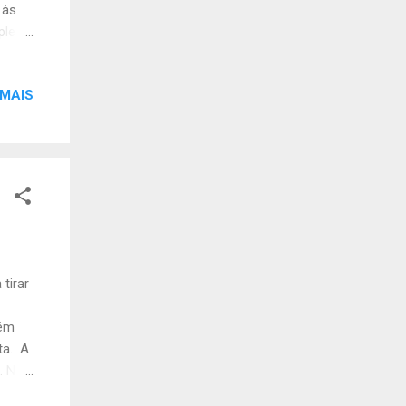
 às
mpleto
tor
enças
 MAIS
tirar
bém
ta. A
. Não
a