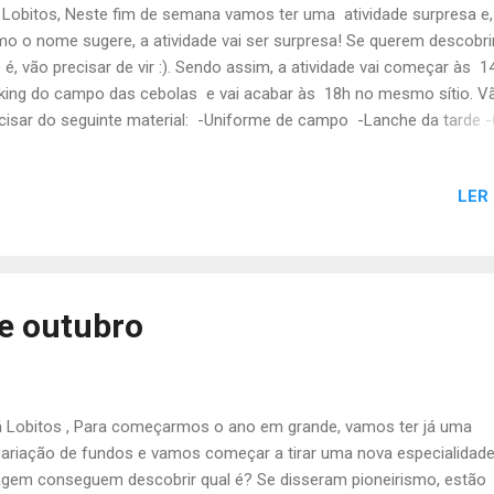
 Lobitos, Neste fim de semana vamos ter uma atividade surpresa e,
o o nome sugere, a atividade vai ser surpresa! Se querem descobri
 é, vão precisar de vir :). Sendo assim, a atividade vai começar às 
king do campo das cebolas e vai acabar às 18h no mesmo sítio. V
cisar do seguinte material: -Uniforme de campo -Lanche da tarde -
chila pequena -Protetor solar Para esta atividade, é necessário
firmar presença até quinta-feira. Até Sábado, Chefia da Alcateia
LER
de outubro
 Lobitos , Para começarmos o ano em grande, vamos ter já uma
ariação de fundos e vamos começar a tirar uma nova especialidade
gem conseguem descobrir qual é? Se disseram pioneirismo, estão