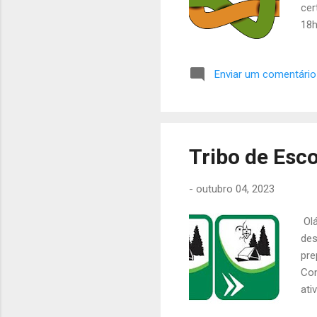
cer
18h
-La
sol
Enviar um comentário
Até
Tribo de Esco
-
outubro 04, 2023
Olá
des
pre
Con
ati
se 