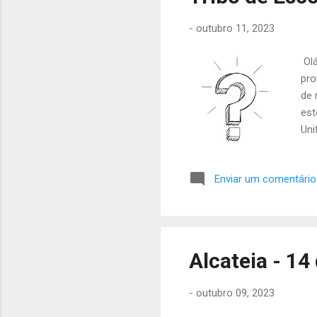
veg
for
-
outubro 11, 2023
Olá
pro
de 
est
Uni
Car
via
Enviar um comentário
(lo
ain
ati
num
Che
Alcateia - 14
-
outubro 09, 2023