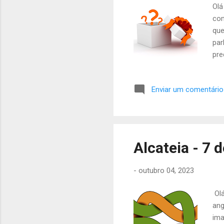
Olá
com
que
par
pre
-Mo
con
Enviar um comentário
Alcateia - 7 
-
outubro 04, 2023
Olá
ang
ima