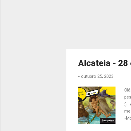
Alcateia - 28
-
outubro 25, 2023
Olá
pes
:).
mes
-Mo
tiv