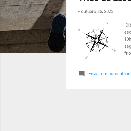
a
-
outubro 26, 2023
g
e
Olá
n
esc
s
10h
seg
fri
seg
sáb
Enviar um comentário