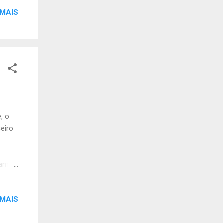
 MAIS
, o
eiro
gam o
ntil
9h00
 MAIS
enso
e vos