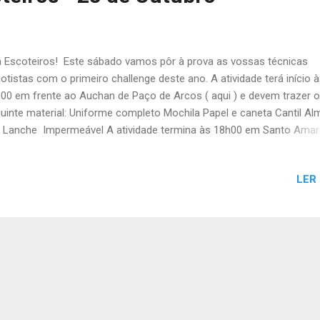
 Escoteiros! Este sábado vamos pôr à prova as vossas técnicas
otistas com o primeiro challenge deste ano. A atividade terá início 
00 em frente ao Auchan de Paço de Arcos ( aqui ) e devem trazer o
uinte material: Uniforme completo Mochila Papel e caneta Cantil A
o Lanche Impermeável A atividade termina às 18h00 em Santo Ama
uinte ponto: ( aqui ) Ficamos à espera das vossas confirmações. A
ado! A Chefia da Tribo de Escoteiros
LER