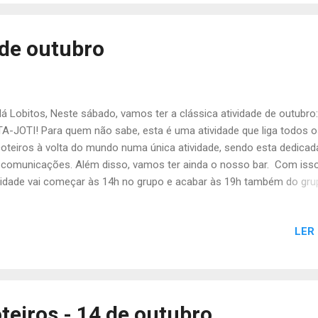
tege nas atividades escotistas, podem pagar por transferência banc
numerário. Não se esqueçam de confirmar as vossas presenças. A
ado! A Chefia da Tribo de Escoteiros.
 de outubro
 Lobitos, Neste sábado, vamos ter a clássica atividade de outubro:
A-JOTI! Para quem não sabe, esta é uma atividade que liga todos 
oteiros à volta do mundo numa única atividade, sendo esta dedicad
ecomunicações. Além disso, vamos ter ainda o nosso bar. Com isso
vidade vai começar às 14h no grupo e acabar às 19h também do gru
erial que vão precisar é o seguinte: -Uniforme completo -Cantil -Di
a o bar (+/- 3€) -Papel e caneta - Material para o bar da tabela abaix
LER
ce 1 Sumo (1L) 1 bolo (Para partilhar) Raposa 1 lata de salsichas 30
ijo Borboleta 1 bolo (Para partilhar) 1 Pacote de guardanapos Surica
o (1L) 1 bolo (Para partilhar) Capivara 1 Sumo (1L) 1 Pacote de bat
ha Esquilo 1 Pão de forma 300 g de fiambre Tartaruga 1 Sumo (1L) 1
alagem de Maionese Camaleão 1 Pão de forma 1 Lata de salsicha
teiros - 14 de outubro