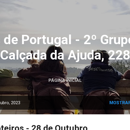
Avançar para o conteúdo principal
 de Portugal - 2º Grup
Calçada da Ajuda, 22
PÁGINA INICIAL
ubro, 2023
MOSTRAR
teiros - 28 de Outubro