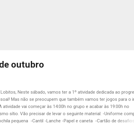
 de outubro
 Lobitos, Neste sábado, vamos ter a 1º atividade dedicada ao progr
soal! Mas não se preocupem que também vamos ter jogos para o i
 A atividade vai começar às 14:00h no grupo e acabar às 19:00h no
mo sítio. Vão precisar de levar o seguinte material: -Uniforme com
chila pequena -Cantil -Lanche -Papel e caneta -Cartão de desafios
erem) Não se esqueçam de confirmar as vossas presenças. Até sáb