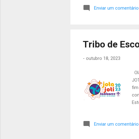
Che
Enviar um comentário
Tribo de Esco
-
outubro 18, 2023
Olá
JOT
fim
com
Est
seg
Pap
Enviar um comentário
no 
anu