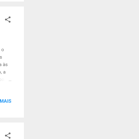
ária
té
 o
os
a às
, a
po. O
nheiro
o:
 MAIS
0 g de
ta 1
ata
s