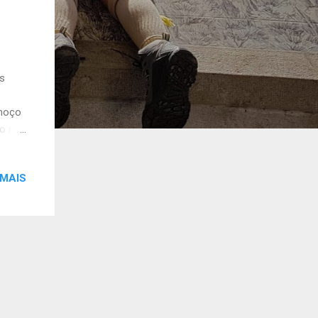
às
lmoço
ro no
té
 MAIS