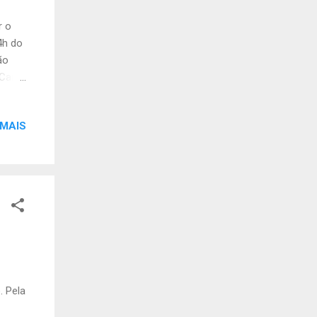
r o
14h do
ão
Cantil
 MAIS
. Pela