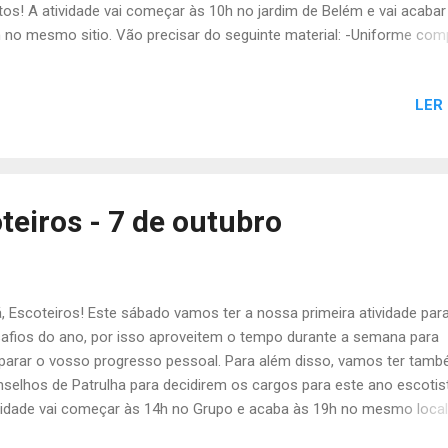
tos! A atividade vai começar às 10h no jardim de Belém e vai acabar
 no mesmo sitio. Vão precisar do seguinte material: -Uniforme co
nche da manhã e da tarde -Cantil -Almoço -Mochila pequena -Prote
ar -Papel e caneta Não se esqueçam de confirmar as vossas pres
LER
 Sábado, Chefia da Alcateia
teiros - 7 de outubro
, Escoteiros! Este sábado vamos ter a nossa primeira atividade para 
afios do ano, por isso aproveitem o tempo durante a semana para
parar o vosso progresso pessoal. Para além disso, vamos ter tam
selhos de Patrulha para decidirem os cargos para este ano escotis
vidade vai começar às 14h no Grupo e acaba às 19h no mesmo local
esqueçam de levar: Uniforme completo Cantil Lanche Papel e canet