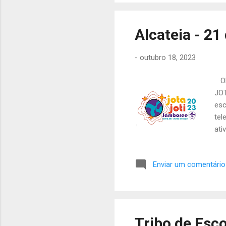
pro
ou 
sáb
Alcateia - 21
-
outubro 18, 2023
Olá
JOT
esc
tel
ati
mat
par
Enviar um comentário
Lin
que
Sum
pal
emb
Tribo de Esco