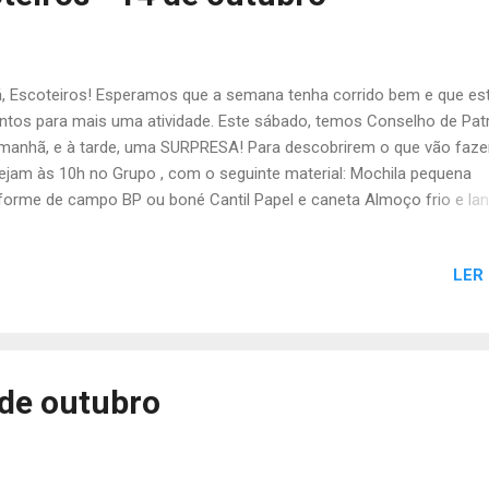
gie Salamandra 1 Sumo (1L) 1 Pacote de batata palha Pardal 1 Pão 
ma 2 laranjas Morcego 1 l...
, Escoteiros! Esperamos que a semana tenha corrido bem e que es
ntos para mais uma atividade. Este sábado, temos Conselho de Pat
manhã, e à tarde, uma SURPRESA! Para descobrirem o que vão fazer
ejam às 10h no Grupo , com o seguinte material: Mochila pequena
forme de campo BP ou boné Cantil Papel e caneta Almoço frio e la
tão de Cidadão Protetor solar 5€ Passe ou cartão de viagens com 
gem de autocarro A atividade acaba às 18h30, no Parque das Naçõe
LER
calização aqui ). Para quem não fez o pagamento do censo anual (2
da pode fazê-lo. O censo representa o seguro anual que vos proteg
vidades escotistas, podem pagar por transferência bancária ou
erário. Não se esqueçam de confirmar a vossa presença! Até sáb
fia da Tribo de Escoteiros
 de outubro