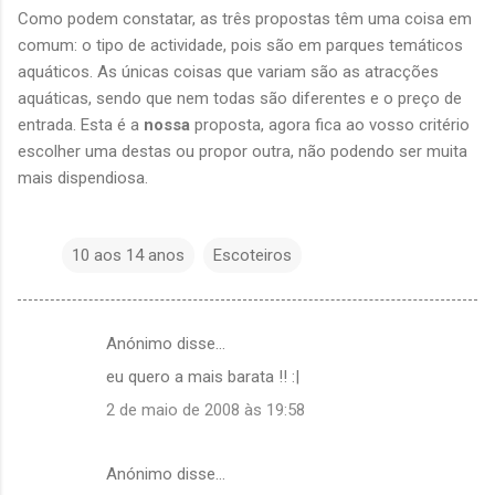
Como podem constatar, as três propostas têm uma coisa em
comum: o tipo de actividade, pois são em parques temáticos
aquáticos. As únicas coisas que variam são as atracções
aquáticas, sendo que nem todas são diferentes e o preço de
entrada. Esta é a
nossa
proposta, agora fica ao vosso critério
escolher uma destas ou propor outra, não podendo ser muita
mais dispendiosa.
10 aos 14 anos
Escoteiros
Anónimo disse…
C
eu quero a mais barata !! :|
o
2 de maio de 2008 às 19:58
m
e
Anónimo disse…
n