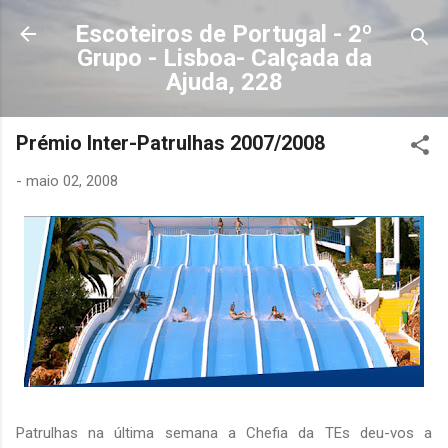
Avançar para o conteúdo principal
Escoteiros de Portugal - 2º
Grupo - Lisboa- Calçada da
Ajuda, 228
Prémio Inter-Patrulhas 2007/2008
-
maio 02, 2008
Patrulhas na última semana a Chefia da TEs deu-vos a