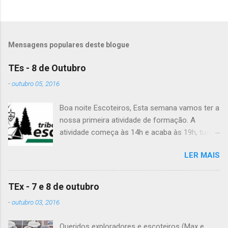
Mensagens populares deste blogue
TEs - 8 de Outubro
-
outubro 05, 2016
Boa noite Escoteiros, Esta semana vamos ter a
nossa primeira atividade de formação. A
atividade começa às 14h e acaba às 19h, tudo
no Grupo. É preciso levar uniforme completo,
LER MAIS
lanche (não pode ser dinheiro!), água, papel e
caneta. Para a Diana, a Inês, o Dawton,
Valentino e Rafael a atividade começa à 13h .
TEx - 7 e 8 de outubro
Patrulha Veado , têm de levar a Ata do último
-
outubro 03, 2016
Conselho de Guias, passada a limpo. É
OBRIGATÓRIO !! Max e Matilde , esta semana
Queridos exploradores e escoteiros (Max e