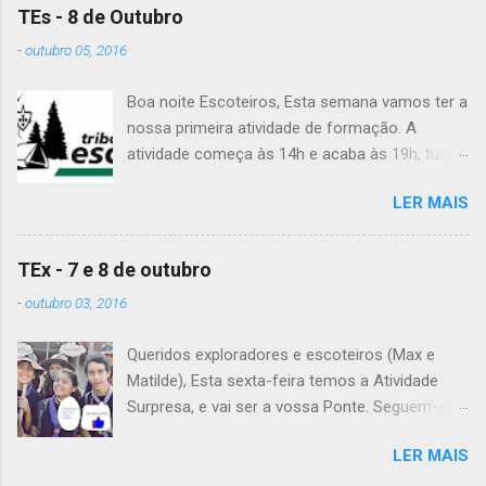
TEs - 8 de Outubro
-
outubro 05, 2016
Boa noite Escoteiros, Esta semana vamos ter a
nossa primeira atividade de formação. A
atividade começa às 14h e acaba às 19h, tudo
no Grupo. É preciso levar uniforme completo,
LER MAIS
lanche (não pode ser dinheiro!), água, papel e
caneta. Para a Diana, a Inês, o Dawton,
Valentino e Rafael a atividade começa à 13h .
TEx - 7 e 8 de outubro
Patrulha Veado , têm de levar a Ata do último
-
outubro 03, 2016
Conselho de Guias, passada a limpo. É
OBRIGATÓRIO !! Max e Matilde , esta semana
Queridos exploradores e escoteiros (Max e
vão fazer a ponte com a TEx, vejam as
Matilde), Esta sexta-feira temos a Atividade
informações no post deles. Atenção: Ainda há
Surpresa, e vai ser a vossa Ponte. Seguem-se
patrulhas que não enviaram o projeto da
as informações sobre esta fantástica
atividade de patrulha. A data limite é Sábado,
LER MAIS
atividade! Encontro na Estação Fluvial de
até às 23:59. Alguma dúvida, liguem. Até
Belém, na sexta-feira, às 20h15. A atividade