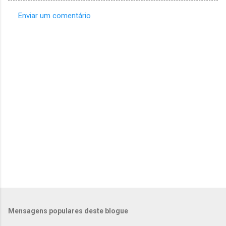
Enviar um comentário
C
o
m
e
n
t
á
r
i
o
s
Mensagens populares deste blogue