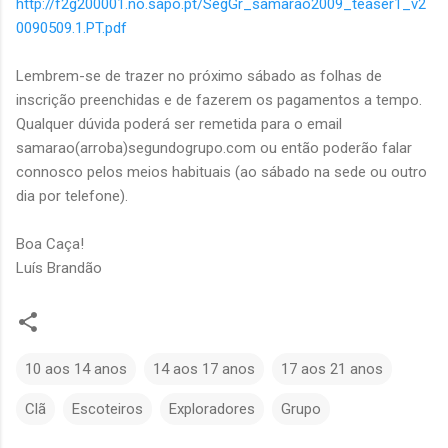
http://f2g200001.no.sapo.pt/SegGr_samarao2009_teaser1_v2
0090509.1.PT.pdf
Lembrem-se de trazer no próximo sábado as folhas de
inscrição preenchidas e de fazerem os pagamentos a tempo.
Qualquer dúvida poderá ser remetida para o email
samarao(arroba)segundogrupo.com ou então poderão falar
connosco pelos meios habituais (ao sábado na sede ou outro
dia por telefone).
Boa Caça!
Luís Brandão
10 aos 14 anos
14 aos 17 anos
17 aos 21 anos
Clã
Escoteiros
Exploradores
Grupo