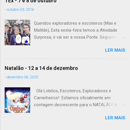
TEx - 7 e 8 de outubro
Patrulha Veado , têm de levar a Ata do último
-
outubro 03, 2016
Conselho de Guias, passada a limpo. É
OBRIGATÓRIO !! Max e Matilde , esta semana
Queridos exploradores e escoteiros (Max e
vão fazer a ponte com a TEx, vejam as
Matilde), Esta sexta-feira temos a Atividade
informações no post deles. Atenção: Ainda há
Surpresa, e vai ser a vossa Ponte. Seguem-se
patrulhas que não enviaram o projeto da
as informações sobre esta fantástica
atividade de patrulha. A data limite é Sábado,
LER MAIS
atividade! Encontro na Estação Fluvial de
até às 23:59. Alguma dúvida, liguem. Até
Belém, na sexta-feira, às 20h15. A atividade
Sábado, A Chefia da TEs
termina no sábado, às 22h, no grupo. Material: -
Natalão - 12 a 14 de dezembro
Levem o material que definiram no sábado
-
dezembro 06, 2025
passado em patrulha e é não se esqueçam de
levar todo o material de tribo que levaram para
Olá Lobitos, Escoteiros, Exploradores e
casa. - Falem com os vossos guias para
Caminheiros! Estamos oficialmente em
saberem o que têm de levar de alimentação e
contagem decrescente para o NATALÃO! 🎄🤩
dos kits. - Em relação ao pequeno-almoço, a
Queremos deixar-vos algumas informações
chefia fornece o pão! - O preço da actividade é
LER MAIS
importantes: Início: Sexta-feira , dia 12, às
de 5€. - Jantar frio de sexta-feira Max e
20:15h no Terminal Rodoviário do Campo
Matilde: - 5€ - Jantar frio de sexta-feira -