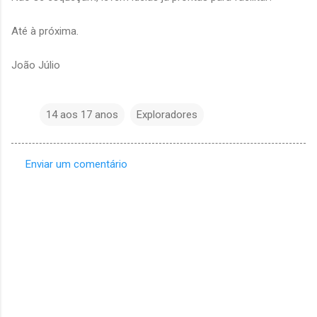
Até à próxima.
João Júlio
14 aos 17 anos
Exploradores
Enviar um comentário
C
o
m
e
n
t
á