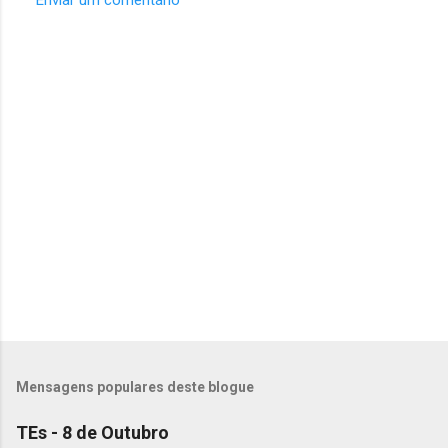
C
o
m
e
n
t
á
r
i
o
s
Mensagens populares deste blogue
TEs - 8 de Outubro