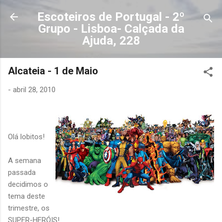
Avançar para o conteúdo principal
Escoteiros de Portugal - 2º
Grupo - Lisboa- Calçada da
Ajuda, 228
Alcateia - 1 de Maio
-
abril 28, 2010
Olá lobitos!
A semana
passada
decidimos o
tema deste
trimestre, os
SUPER-HERÓIS!