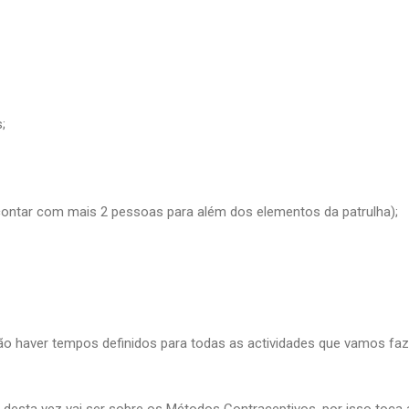
;
contar com mais 2 pessoas para além dos elementos da patrulha);
 haver tempos definidos para todas as actividades que vamos faz
 desta vez vai ser sobre os Métodos Contraceptivos, por isso toca 