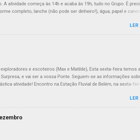
. A atividade começa às 14h e acaba às 19h, tudo no Grupo. É prec
forme completo, lanche (não pode ser dinheiro!), água, papel e canet
ana, a Inês, o Dawton, Valentino e Rafael a atividade começa à 13h .
LER
Veado , têm de levar a Ata do último Conselho de Guias, passada a 
TÓRIO !! Max e Matilde , esta semana vão fazer a ponte com a TEx,
 informações no post deles. Atenção: Ainda há patrulhas que não
o projeto da atividade de patrulha. A data limite é Sábado, até às 23
úvida, liguem. Até Sábado, A Chefia da TEs
exploradores e escoteiros (Max e Matilde), Esta sexta-feira temos 
e Surpresa, e vai ser a vossa Ponte. Seguem-se as informações sob
ástica atividade! Encontro na Estação Fluvial de Belém, na sexta-feir
atividade termina no sábado, às 22h, no grupo. Material: - Levem o
LER
 que definiram no sábado passado em patrulha e é não se esqueçam
o o material de tribo que levaram para casa. - Falem com os vossos
ra saberem o que têm de levar de alimentação e dos kits. - Em rela
 dezembro
lmoço, a chefia fornece o pão! - O preço da actividade é de 5€. - J
exta-feira Max e Matilde: - 5€ - Jantar frio de sexta-feira - Uniforme 
 Saco-cama - Colchonete - Prato, copo, talheres, pano da loiça -