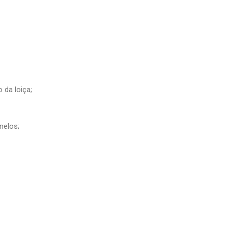
 da loiça;
nelos;