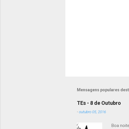
e
n
t
á
r
i
o
s
Mensagens populares dest
TEs - 8 de Outubro
-
outubro 05, 2016
Boa noit