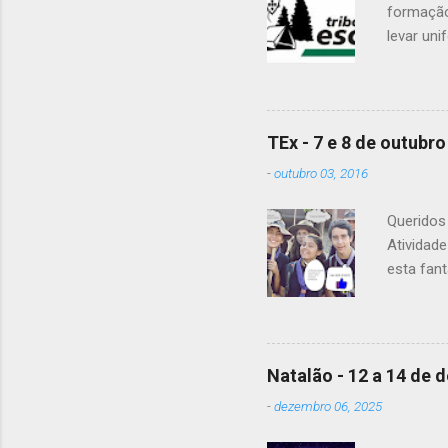
formação
levar uni
Para a Di
Patrulha 
É OBRIGA
vejam as
TEx - 7 e 8 de outubro
enviaram 
-
outubro 03, 2016
Alguma d
Queridos 
Atividad
esta fant
20h15. A 
material
levar tod
guias pa
Natalão - 12 a 14 de
pequeno-a
-
dezembro 06, 2025
frio de s
Mochila -