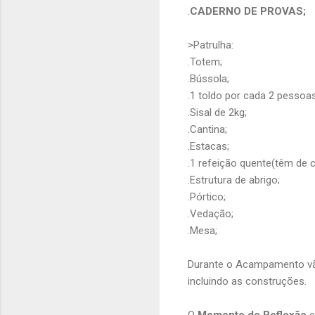
.
CADERNO DE PROVAS;
>Patrulha:
.Totem;
.Bússola;
.1 toldo por cada 2 pessoas
.Sisal de 2kg;
.Cantina;
.Estacas;
.1 refeição quente(têm de 
.Estrutura de abrigo;
.Pórtico;
.Vedação;
.Mesa;
Durante o Acampamento vão
incluindo as construções.
O
Momento de Reflexão
e