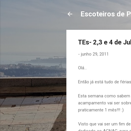
Escoteiros de P
TEs- 2,3 e 4 de Ju
-
junho 29, 2011
Olá...
Então já está tudo de férias
Esta semana como sabem 
acampamento vai ser sobre
praticamente 1 mês!!! :)
Visto que vai ser um fim 
dedicado ao ACNAC, para 