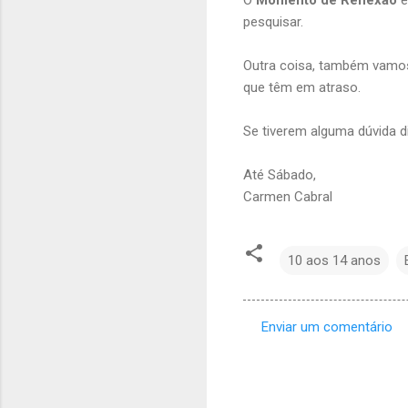
pesquisar.
Outra coisa, também vamos 
que têm em atraso.
Se tiverem alguma dúvida di
Até Sábado,
Carmen Cabral
10 aos 14 anos
Enviar um comentário
C
o
m