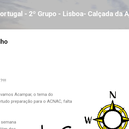
Avançar para o conteúdo principal
ortugal - 2º Grupo - Lisboa- Calçada da 
lho
?!!!
vamos Acampar, o tema do
tudo preparação para o ACNAC, falta
de semana
além dos