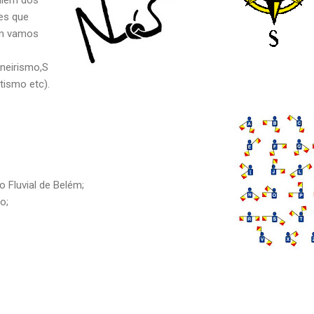
des que
m vamos
neirismo,S
tismo etc).
o Fluvial de Belém;
o;