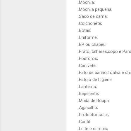
.Mochila;
.Mochila pequena;
.Saco de cama;
.Colchonete;
.Botas;
.Uniforme;
.BP ou chapéu;
.Prato, talheres,copo e Pano
.Fósforos;
.Canivete;
.Fato de banho,Toalha e chi
.Estojo de higiene;
.Lanterna;
.Repelente;
.Muda de Roupa;
.Agasalho;
.Protector solar;
.Cantil;
.Leite e cereais;