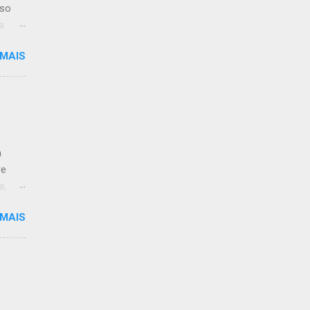
iso
a.
 MAIS
limpo.
:59.
a
re
a, às
 MAIS
 de
ção ao
antar
-