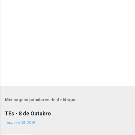
m
e
n
t
á
r
i
o
s
Mensagens populares deste blogue
TEs - 8 de Outubro
-
outubro 05, 2016