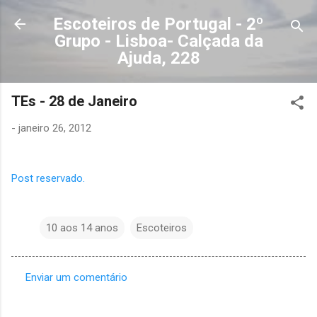
Avançar para o conteúdo principal
Escoteiros de Portugal - 2º
Grupo - Lisboa- Calçada da
Ajuda, 228
TEs - 28 de Janeiro
-
janeiro 26, 2012
Post reservado.
10 aos 14 anos
Escoteiros
Enviar um comentário
C
o