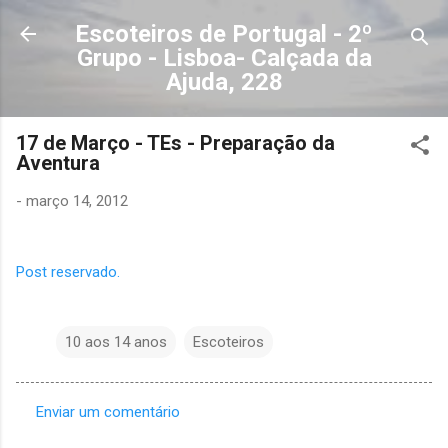
Avançar para o conteúdo principal
Escoteiros de Portugal - 2º
Grupo - Lisboa- Calçada da
Ajuda, 228
17 de Março - TEs - Preparação da
Aventura
-
março 14, 2012
Post reservado.
10 aos 14 anos
Escoteiros
Enviar um comentário
C