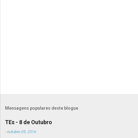
o
m
e
n
t
á
r
i
o
s
Mensagens populares deste blogue
TEs - 8 de Outubro
-
outubro 05, 2016