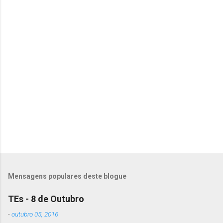
o
m
e
n
t
á
r
i
o
s
Mensagens populares deste blogue
TEs - 8 de Outubro
-
outubro 05, 2016