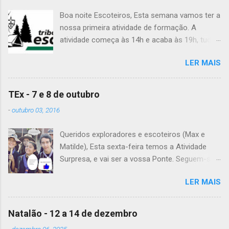
Boa noite Escoteiros, Esta semana vamos ter a
nossa primeira atividade de formação. A
atividade começa às 14h e acaba às 19h, tudo
no Grupo. É preciso levar uniforme completo,
LER MAIS
lanche (não pode ser dinheiro!), água, papel e
caneta. Para a Diana, a Inês, o Dawton,
Valentino e Rafael a atividade começa à 13h .
TEx - 7 e 8 de outubro
Patrulha Veado , têm de levar a Ata do último
-
outubro 03, 2016
Conselho de Guias, passada a limpo. É
OBRIGATÓRIO !! Max e Matilde , esta semana
Queridos exploradores e escoteiros (Max e
vão fazer a ponte com a TEx, vejam as
Matilde), Esta sexta-feira temos a Atividade
informações no post deles. Atenção: Ainda há
Surpresa, e vai ser a vossa Ponte. Seguem-se
patrulhas que não enviaram o projeto da
as informações sobre esta fantástica
atividade de patrulha. A data limite é Sábado,
LER MAIS
atividade! Encontro na Estação Fluvial de
até às 23:59. Alguma dúvida, liguem. Até
Belém, na sexta-feira, às 20h15. A atividade
Sábado, A Chefia da TEs
termina no sábado, às 22h, no grupo. Material: -
Natalão - 12 a 14 de dezembro
Levem o material que definiram no sábado
-
dezembro 06, 2025