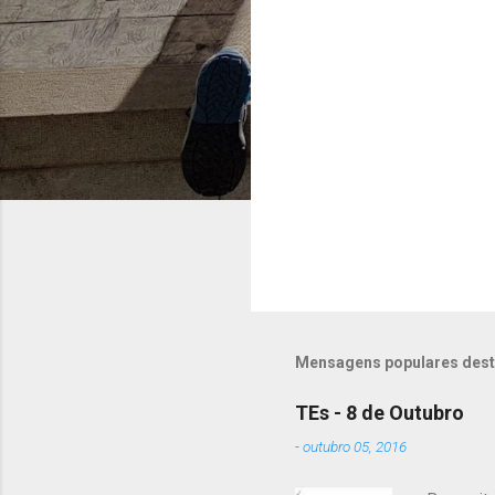
m
e
n
t
á
r
i
o
s
Mensagens populares dest
TEs - 8 de Outubro
-
outubro 05, 2016