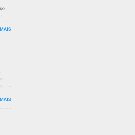
iso
a.
 MAIS
limpo.
:59.
a
re
a, às
 MAIS
 de
ção ao
antar
-