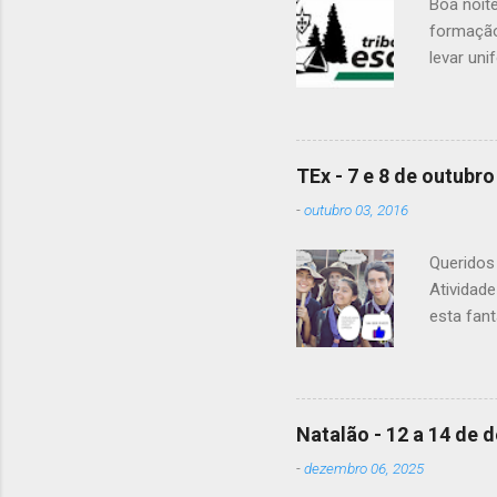
Boa noit
formação
levar uni
Para a Di
Patrulha 
É OBRIGA
vejam as
TEx - 7 e 8 de outubro
enviaram 
-
outubro 03, 2016
Alguma d
Queridos 
Atividad
esta fant
20h15. A 
material
levar tod
guias pa
Natalão - 12 a 14 de
pequeno-a
-
dezembro 06, 2025
frio de s