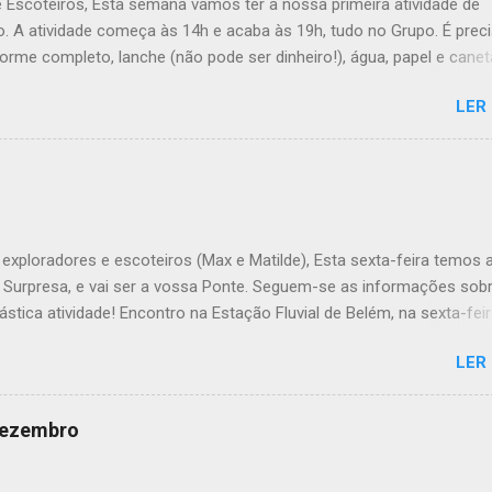
e Escoteiros, Esta semana vamos ter a nossa primeira atividade de
. A atividade começa às 14h e acaba às 19h, tudo no Grupo. É prec
forme completo, lanche (não pode ser dinheiro!), água, papel e canet
ana, a Inês, o Dawton, Valentino e Rafael a atividade começa à 13h .
LER
Veado , têm de levar a Ata do último Conselho de Guias, passada a 
TÓRIO !! Max e Matilde , esta semana vão fazer a ponte com a TEx,
 informações no post deles. Atenção: Ainda há patrulhas que não
o projeto da atividade de patrulha. A data limite é Sábado, até às 23
úvida, liguem. Até Sábado, A Chefia da TEs
exploradores e escoteiros (Max e Matilde), Esta sexta-feira temos 
e Surpresa, e vai ser a vossa Ponte. Seguem-se as informações sob
ástica atividade! Encontro na Estação Fluvial de Belém, na sexta-feir
atividade termina no sábado, às 22h, no grupo. Material: - Levem o
LER
 que definiram no sábado passado em patrulha e é não se esqueçam
o o material de tribo que levaram para casa. - Falem com os vossos
ra saberem o que têm de levar de alimentação e dos kits. - Em rela
 dezembro
lmoço, a chefia fornece o pão! - O preço da actividade é de 5€. - J
exta-feira Max e Matilde: - 5€ - Jantar frio de sexta-feira - Uniforme 