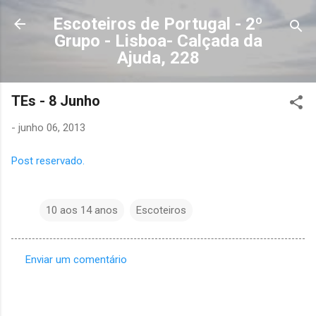
Avançar para o conteúdo principal
Escoteiros de Portugal - 2º
Grupo - Lisboa- Calçada da
Ajuda, 228
TEs - 8 Junho
-
junho 06, 2013
Post reservado.
10 aos 14 anos
Escoteiros
Enviar um comentário
C
o
m