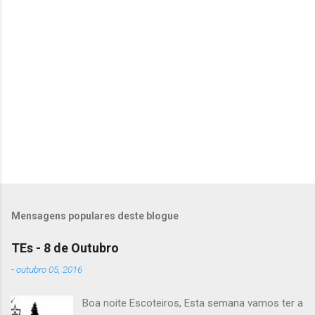
e
n
t
á
r
i
o
s
Mensagens populares deste blogue
TEs - 8 de Outubro
-
outubro 05, 2016
Boa noite Escoteiros, Esta semana vamos ter a