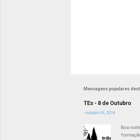
n
t
á
r
i
o
s
Mensagens populares dest
TEs - 8 de Outubro
-
outubro 05, 2016
Boa noit
formação