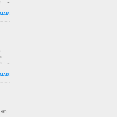
a.
 MAIS
limpo.
:59.
a
re
a, às
 MAIS
 de
ção ao
antar
-
e em