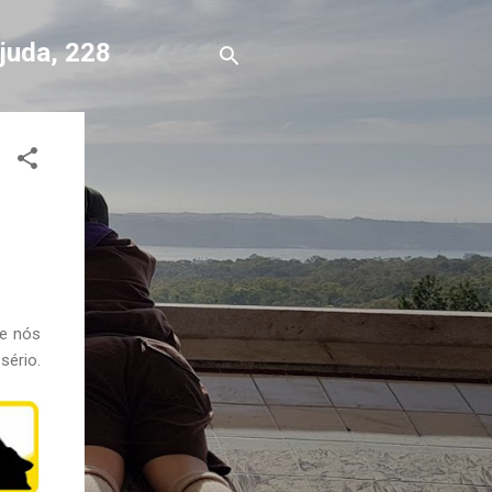
Ajuda, 228
 e nós
sério.