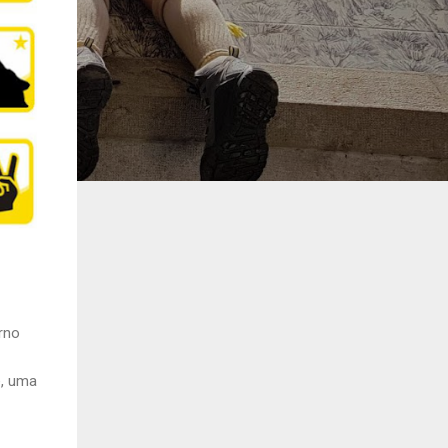
rno
e, uma