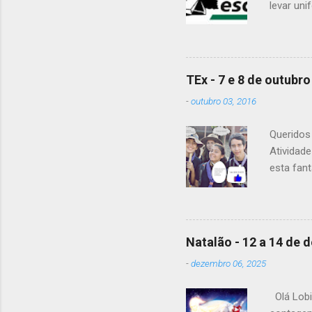
levar uni
Para a Di
Patrulha 
É OBRIGA
vejam as
TEx - 7 e 8 de outubro
enviaram 
-
outubro 03, 2016
Alguma d
Queridos 
Atividad
esta fant
20h15. A 
material
levar tod
guias pa
Natalão - 12 a 14 de
pequeno-a
-
dezembro 06, 2025
frio de s
Mochila -
Olá Lobi
Agasalho 