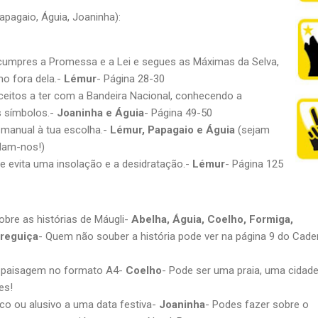
apagaio, Águia, Joaninha):
cumpres a Promessa e a Lei e segues as Máximas da Selva,
mo fora dela.-
Lémur
- Página 28-30
ceitos a ter com a Bandeira Nacional, conhecendo a
s símbolos.-
Joaninha e Águia
- Página 49-50
 manual à tua escolha.-
Lémur, Papagaio e Águia
(sejam
dam-nos!)
 evita uma insolação e a desidratação.-
Lémur
- Página 125
bre as histórias de Máugli-
Abelha, Águia, Coelho, Formiga,
Preguiça
- Quem não souber a história pode ver na página 9 do Cade
 paisagem no formato A4-
Coelho
- Pode ser uma praia, uma cidad
es!
co ou alusivo a uma data festiva-
Joaninha
- Podes fazer sobre o