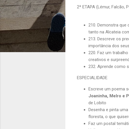
2ª ETAPA (Lémur, Falcão, P
210. Demonstra que 
tanto na Alcateia co
213. Descreve os pre
importância dos seu
220. Faz um trabalho
creativos
e surpreen
232. Aprende como se
ESPECIALIDADE
Escreve um poema so
Joaninha, Melro e 
de Lobito
Desenha e pinta uma
floresta, o que quiser
Faz um postal temáti