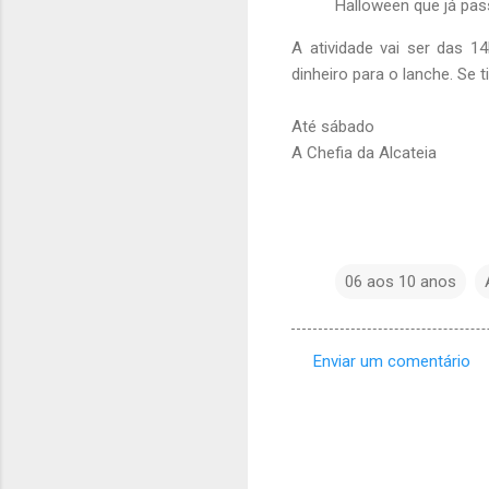
Halloween que já pas
A atividade vai ser das 
dinheiro para o lanche. Se 
Até sábado
A Chefia da Alcateia
06 aos 10 anos
Enviar um comentário
C
o
m
e