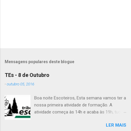
á
r
i
o
s
Mensagens populares deste blogue
TEs - 8 de Outubro
-
outubro 05, 2016
Boa noite Escoteiros, Esta semana vamos ter a
nossa primeira atividade de formação. A
atividade começa às 14h e acaba às 19h, tudo
no Grupo. É preciso levar uniforme completo,
LER MAIS
lanche (não pode ser dinheiro!), água, papel e