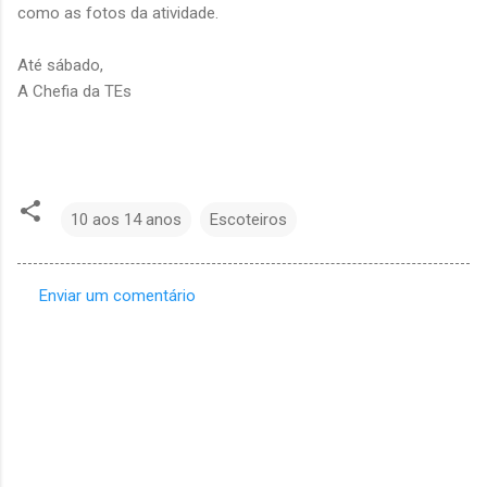
como as fotos da atividade.
Até sábado,
A Chefia da TEs
10 aos 14 anos
Escoteiros
Enviar um comentário
C
o
m
e
n
t