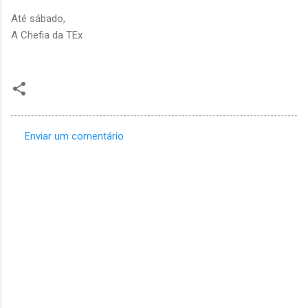
Até sábado,
A Chefia da TEx
Enviar um comentário
C
o
m
e
n
t
á
r
i