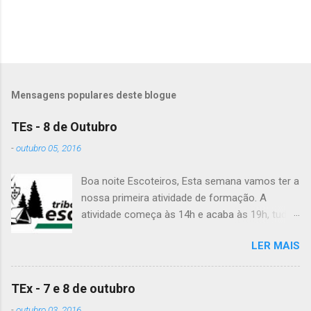
o
s
Mensagens populares deste blogue
TEs - 8 de Outubro
-
outubro 05, 2016
Boa noite Escoteiros, Esta semana vamos ter a
nossa primeira atividade de formação. A
atividade começa às 14h e acaba às 19h, tudo
no Grupo. É preciso levar uniforme completo,
LER MAIS
lanche (não pode ser dinheiro!), água, papel e
caneta. Para a Diana, a Inês, o Dawton,
Valentino e Rafael a atividade começa à 13h .
TEx - 7 e 8 de outubro
Patrulha Veado , têm de levar a Ata do último
-
outubro 03, 2016