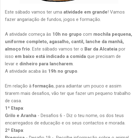
Este sábado vamos ter uma
atividade em grande
! Vamos
fazer angariação de fundos, jogos e formação.
A atividade começa às
10h no grupo
com
mochila pequena,
uniforme completo, agasalho, cantil, lanche da manhã,
almoço frio
. Este sábado vamos ter o
Bar da Alcateia
por
isso
em baixo está indicado a comida
que precisam de
levar e
dinheiro para lancharem
.
A atividade acaba às
19h no grupo
.
Em relação à
formação
, para adiantar um pouco e assim
tirarem mais desafios, vão ter que fazer um pequeno trabalho
de casa.
1ª Etapa
:
Grilo e Aranha
- Desafios 6 - Diz o teu nome, os dos teus
encarregados de educação e os seus contactos e morada.
2ª Etapa
:
Preguiça
- Desafio 19 - Recolhe informação sobre o animal