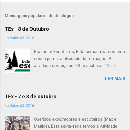
Mensagens populares deste blogue
TEs - 8 de Outubro
-
outubro 05, 2016
Boa noite Escoteiros, Esta semana vamos ter a
nossa primeira atividade de formação. A
atividade começa às 14h e acaba às 19h, tudo
no Grupo. É preciso levar uniforme completo,
LER MAIS
lanche (não pode ser dinheiro!), água, papel e
caneta. Para a Diana, a Inês, o Dawton,
Valentino e Rafael a atividade começa à 13h .
TEx - 7 e 8 de outubro
Patrulha Veado , têm de levar a Ata do último
-
outubro 03, 2016
Conselho de Guias, passada a limpo. É
OBRIGATÓRIO !! Max e Matilde , esta semana
Queridos exploradores e escoteiros (Max e
vão fazer a ponte com a TEx, vejam as
Matilde), Esta sexta-feira temos a Atividade
informações no post deles. Atenção: Ainda há