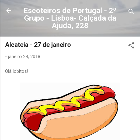
Avançar para o conteúdo principal
Escoteiros de Portugal - 2º
Grupo - Lisboa- Calçada da
Ajuda, 228
Alcateia - 27 de janeiro
-
janeiro 24, 2018
Olá lobitos!