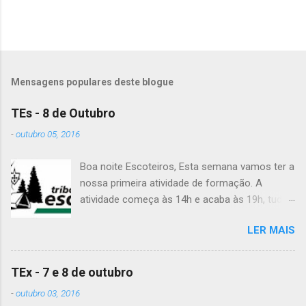
o
s
Mensagens populares deste blogue
TEs - 8 de Outubro
-
outubro 05, 2016
Boa noite Escoteiros, Esta semana vamos ter a
nossa primeira atividade de formação. A
atividade começa às 14h e acaba às 19h, tudo
no Grupo. É preciso levar uniforme completo,
LER MAIS
lanche (não pode ser dinheiro!), água, papel e
caneta. Para a Diana, a Inês, o Dawton,
Valentino e Rafael a atividade começa à 13h .
TEx - 7 e 8 de outubro
Patrulha Veado , têm de levar a Ata do último
-
outubro 03, 2016
Conselho de Guias, passada a limpo. É