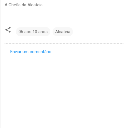
A Chefia da Alcateia.
06 aos 10 anos
Alcateia
Enviar um comentário
C
o
m
e
n
t
á
r
i