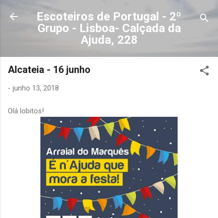
Avançar para o conteúdo principal
Escoteiros de Portugal - 2º
Grupo - Lisboa- Calçada da
Ajuda, 228
Alcateia - 16 junho
-
junho 13, 2018
Olá lobitos!