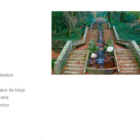
hinelos
pano de loiça
extra
énico