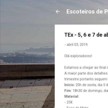
Escoteiros de P
TEx - 5, 6 e 7 de ab
-
abril 03, 2019
Olá exploradores!
Estamos a chegar ao final d
A maior parte dos detalhes
trimestre portanto seguem
Início:
20h de sexta, dia 5 
Fim:
18h30 de domingo, dia 
Material:
- 25€
- Faca de Mato