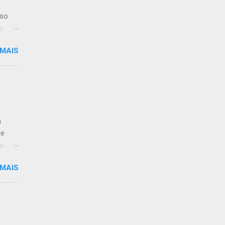
iso
a.
 MAIS
limpo.
:59.
a
re
a, às
 MAIS
 de
ção ao
antar
-