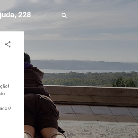
Ajuda, 228
ição!
 do
tados!