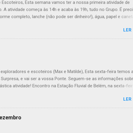
e Escoteiros, Esta semana vamos ter a nossa primeira atividade de
. A atividade começa às 14h e acaba às 19h, tudo no Grupo. É prec
forme completo, lanche (não pode ser dinheiro!), água, papel e canet
ana, a Inês, o Dawton, Valentino e Rafael a atividade começa à 13h .
LER
Veado , têm de levar a Ata do último Conselho de Guias, passada a 
TÓRIO !! Max e Matilde , esta semana vão fazer a ponte com a TEx,
 informações no post deles. Atenção: Ainda há patrulhas que não
o projeto da atividade de patrulha. A data limite é Sábado, até às 23
úvida, liguem. Até Sábado, A Chefia da TEs
exploradores e escoteiros (Max e Matilde), Esta sexta-feira temos 
e Surpresa, e vai ser a vossa Ponte. Seguem-se as informações sob
ástica atividade! Encontro na Estação Fluvial de Belém, na sexta-feir
atividade termina no sábado, às 22h, no grupo. Material: - Levem o
LER
 que definiram no sábado passado em patrulha e é não se esqueçam
o o material de tribo que levaram para casa. - Falem com os vossos
ra saberem o que têm de levar de alimentação e dos kits. - Em rela
 dezembro
lmoço, a chefia fornece o pão! - O preço da actividade é de 5€. - J
exta-feira Max e Matilde: - 5€ - Jantar frio de sexta-feira - Uniforme 