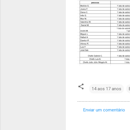
14 aos 17 anos
Enviar um comentário
C
o