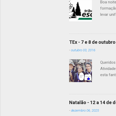
Boa noit
formação
levar uni
Para a Di
Patrulha 
É OBRIGA
vejam as
TEx - 7 e 8 de outubro
enviaram 
-
outubro 03, 2016
Alguma d
Queridos 
Atividad
esta fant
20h15. A 
material
levar tod
guias pa
Natalão - 12 a 14 de
pequeno-a
-
dezembro 06, 2025
frio de s