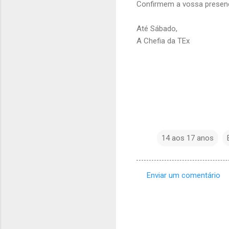
Confirmem a vossa presen
Até Sábado,
A Chefia da TEx
14 aos 17 anos
Enviar um comentário
C
o
m
e