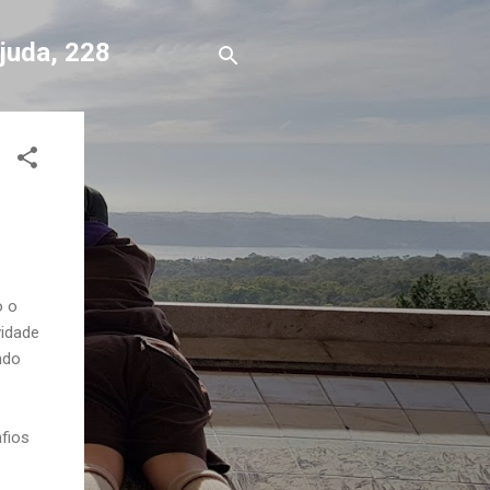
Ajuda, 228
o o
vidade
ndo
afios