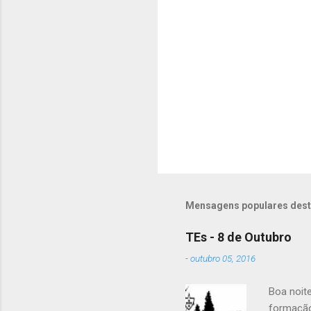
n
t
á
r
i
o
s
Mensagens populares dest
TEs - 8 de Outubro
-
outubro 05, 2016
Boa noit
formação