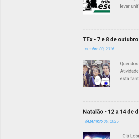
levar uni
Para a Di
Patrulha 
É OBRIGA
vejam as
TEx - 7 e 8 de outubro
enviaram 
-
outubro 03, 2016
Alguma d
Queridos 
Atividad
esta fant
20h15. A 
material
levar tod
guias pa
Natalão - 12 a 14 de
pequeno-a
-
dezembro 06, 2025
frio de s
Mochila -
Olá Lobi
Agasalho 