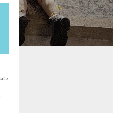
talão
r