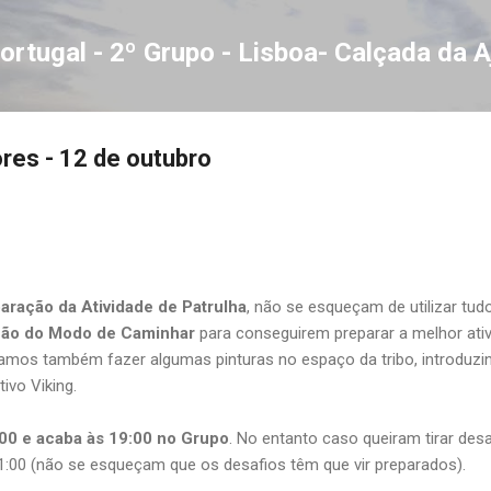
Avançar para o conteúdo principal
ortugal - 2º Grupo - Lisboa- Calçada da 
ores - 12 de outubro
aração da Atividade de Patrulha
, não se esqueçam de utilizar tud
ão do Modo de Caminhar
para conseguirem preparar a melhor ati
vamos também fazer algumas pinturas no espaço da tribo, introduzi
ivo Viking.
00 e acaba às 19:00 no Grupo
. No entanto caso queiram tirar des
1:00 (não se esqueçam que os desafios têm que vir preparados).