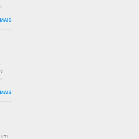
a.
 MAIS
limpo.
:59.
a
re
a, às
 MAIS
 de
ção ao
antar
-
e em