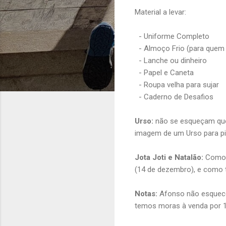
Material a levar:
- Uniforme Completo
- Almoço Frio (para quem v
- Lanche ou dinheiro
- Papel e Caneta
- Roupa velha para sujar
- Caderno de Desafios
Urso:
não se esqueçam que
imagem de um Urso para pin
Jota Joti e Natalão:
Como s
(14 de dezembro), e como t
Notas:
Afonso não esquecer
temos moras à venda por 1