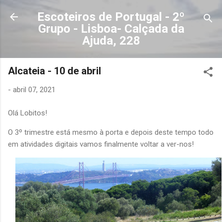
Avançar para o conteúdo principal
Escoteiros de Portugal - 2º
Grupo - Lisboa- Calçada da
Ajuda, 228
Alcateia - 10 de abril
-
abril 07, 2021
Olá Lobitos!
O 3º trimestre está mesmo à porta e depois deste tempo todo
em atividades digitais vamos finalmente voltar a ver-nos!