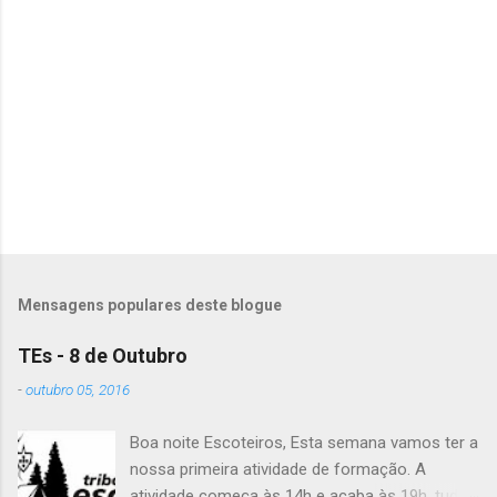
n
t
á
r
i
o
s
Mensagens populares deste blogue
TEs - 8 de Outubro
-
outubro 05, 2016
Boa noite Escoteiros, Esta semana vamos ter a
nossa primeira atividade de formação. A
atividade começa às 14h e acaba às 19h, tudo