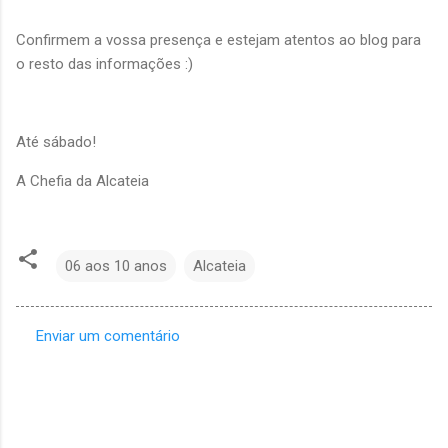
Confirmem a vossa presença e estejam atentos ao blog para
o resto das informações :)
Até sábado!
A Chefia da Alcateia
06 aos 10 anos
Alcateia
Enviar um comentário
C
o
m
e