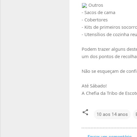
 Outros
- Sacos de cama
- Cobertores
- Kits de primeiros socorr
- Utensílios de cozinha reut
Podem trazer alguns deste
um dos pontos de recolha
Não se esqueçam de confir
Até Sábado!
A Chefia da Tribo de Escot
10 aos 14 anos
Enviar um comentário