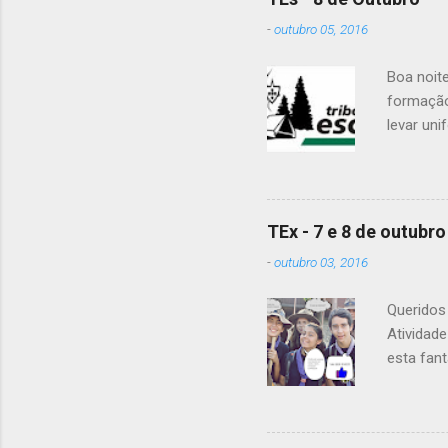
-
outubro 05, 2016
Boa noit
formação
levar uni
Para a Di
Patrulha 
É OBRIGA
vejam as
TEx - 7 e 8 de outubro
enviaram 
-
outubro 03, 2016
Alguma d
Queridos 
Atividad
esta fant
20h15. A 
material
levar tod