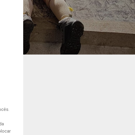
ocês.
da
olocar