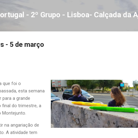
Avançar para o conteúdo principal
ortugal - 2º Grupo - Lisboa- Calçada da 
os - 5 de março
 que foi o
assada, esta semana
r para a grande
final do trimestre, a
o Montejunto.
ir na angariação de
. A atividade tem