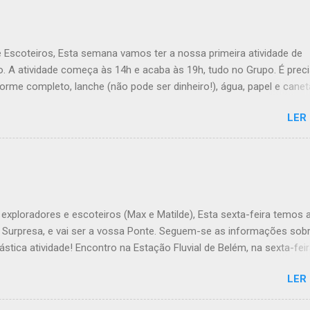
e Escoteiros, Esta semana vamos ter a nossa primeira atividade de
. A atividade começa às 14h e acaba às 19h, tudo no Grupo. É prec
forme completo, lanche (não pode ser dinheiro!), água, papel e canet
ana, a Inês, o Dawton, Valentino e Rafael a atividade começa à 13h .
LER
Veado , têm de levar a Ata do último Conselho de Guias, passada a 
TÓRIO !! Max e Matilde , esta semana vão fazer a ponte com a TEx,
 informações no post deles. Atenção: Ainda há patrulhas que não
o projeto da atividade de patrulha. A data limite é Sábado, até às 23
úvida, liguem. Até Sábado, A Chefia da TEs
exploradores e escoteiros (Max e Matilde), Esta sexta-feira temos 
e Surpresa, e vai ser a vossa Ponte. Seguem-se as informações sob
ástica atividade! Encontro na Estação Fluvial de Belém, na sexta-feir
atividade termina no sábado, às 22h, no grupo. Material: - Levem o
LER
 que definiram no sábado passado em patrulha e é não se esqueçam
o o material de tribo que levaram para casa. - Falem com os vossos