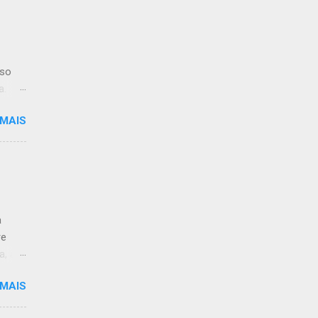
iso
a.
 MAIS
limpo.
:59.
a
re
a, às
 MAIS
 de