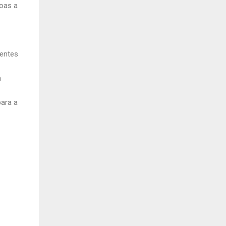
soas a
rentes
a
para a