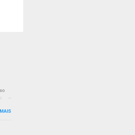
iso
a.
 MAIS
limpo.
:59.