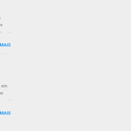
a
re
a, às
 MAIS
 de
ção ao
antar
-
e em
as
h no
 MAIS
ra
; -
lmoço