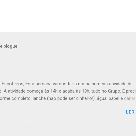
e blogue
e Escoteiros, Esta semana vamos ter a nossa primeira atividade de
. A atividade começa às 14h e acaba às 19h, tudo no Grupo. É prec
forme completo, lanche (não pode ser dinheiro!), água, papel e canet
ana, a Inês, o Dawton, Valentino e Rafael a atividade começa à 13h .
LER
Veado , têm de levar a Ata do último Conselho de Guias, passada a 
TÓRIO !! Max e Matilde , esta semana vão fazer a ponte com a TEx,
 informações no post deles. Atenção: Ainda há patrulhas que não
o projeto da atividade de patrulha. A data limite é Sábado, até às 23