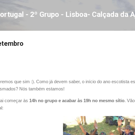
Avançar para o conteúdo principal
ortugal - 2º Grupo - Lisboa- Calçada da 
setembro
remos que sim :). Como já devem saber, o início do ano escotista es
asmados? Nós também estamos!
vai começar às
14h no grupo e acabar às 19h no mesmo sítio
. Vão
l: