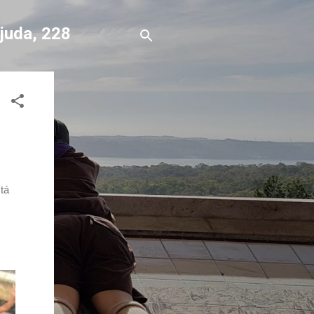
Ajuda, 228
tá