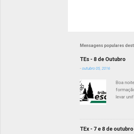
o
s
Mensagens populares dest
TEs - 8 de Outubro
-
outubro 05, 2016
Boa noit
formação
levar uni
Para a Di
Patrulha 
É OBRIGA
vejam as
TEx - 7 e 8 de outubro
enviaram 