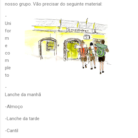
nosso grupo. Vão precisar do seguinte material:
-
Uni
for
m
e
co
m
ple
to
-
Lanche da manhã
-Almoço
-Lanche da tarde
-Cantil