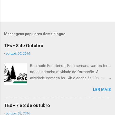
o
s
Mensagens populares deste blogue
TEs - 8 de Outubro
-
outubro 05, 2016
Boa noite Escoteiros, Esta semana vamos ter a
nossa primeira atividade de formação. A
atividade começa às 14h e acaba às 19h, tudo
no Grupo. É preciso levar uniforme completo,
LER MAIS
lanche (não pode ser dinheiro!), água, papel e
caneta. Para a Diana, a Inês, o Dawton,
Valentino e Rafael a atividade começa à 13h .
TEx - 7 e 8 de outubro
Patrulha Veado , têm de levar a Ata do último
-
outubro 03, 2016
Conselho de Guias, passada a limpo. É