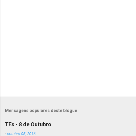
o
m
e
n
t
á
r
i
o
s
Mensagens populares deste blogue
TEs - 8 de Outubro
-
outubro 05, 2016