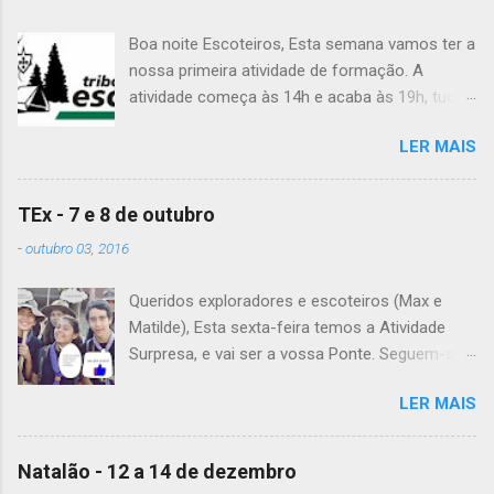
Boa noite Escoteiros, Esta semana vamos ter a
nossa primeira atividade de formação. A
atividade começa às 14h e acaba às 19h, tudo
no Grupo. É preciso levar uniforme completo,
LER MAIS
lanche (não pode ser dinheiro!), água, papel e
caneta. Para a Diana, a Inês, o Dawton,
Valentino e Rafael a atividade começa à 13h .
TEx - 7 e 8 de outubro
Patrulha Veado , têm de levar a Ata do último
-
outubro 03, 2016
Conselho de Guias, passada a limpo. É
OBRIGATÓRIO !! Max e Matilde , esta semana
Queridos exploradores e escoteiros (Max e
vão fazer a ponte com a TEx, vejam as
Matilde), Esta sexta-feira temos a Atividade
informações no post deles. Atenção: Ainda há
Surpresa, e vai ser a vossa Ponte. Seguem-se
patrulhas que não enviaram o projeto da
as informações sobre esta fantástica
atividade de patrulha. A data limite é Sábado,
LER MAIS
atividade! Encontro na Estação Fluvial de
até às 23:59. Alguma dúvida, liguem. Até
Belém, na sexta-feira, às 20h15. A atividade
Sábado, A Chefia da TEs
termina no sábado, às 22h, no grupo. Material: -
Natalão - 12 a 14 de dezembro
Levem o material que definiram no sábado