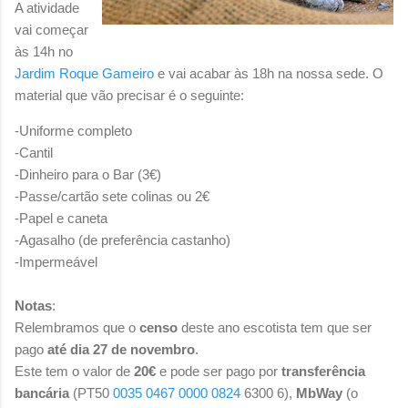
A atividade
vai começar
às 14h no
Jardim Roque Gameiro
e vai acabar às 18h na nossa sede. O
material que vão precisar é o seguinte:
-Uniforme completo
-Cantil
-Dinheiro para o Bar (3€)
-Passe/cartão sete colinas ou 2€
-Papel e caneta
-Agasalho (de preferência castanho)
-Impermeável
Notas
:
Relembramos que o
censo
deste ano escotista tem que ser
pago
até dia 27 de novembro
.
Este tem o valor de
20€
e pode ser pago por
transferência
bancária
(
PT50
0035 0467 0000 0824
6300 6)
,
MbWay
(o