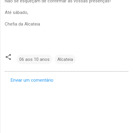
Não se esqueçam de confirmar as vossas presenças!
Até sábado,
Chefia da Alcateia
06 aos 10 anos
Alcateia
Enviar um comentário
C
o
m
e
n
t