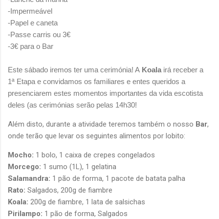
-Impermeável
-Papel e caneta
-Passe carris ou 3€
-3€ para o Bar
Este sábado iremos ter uma cerimónia! A
Koala
irá receber a
1ª Etapa e
convidamos os familiares e entes queridos
a
presenciarem estes momentos importantes da vida escotista
deles (as cerimónias serão pelas 14h30!
Além disto, durante a atividade teremos também o nosso
Bar
,
onde terão que levar os seguintes alimentos por lobito:
Mocho:
1 bolo, 1 caixa de crepes congelados
Morcego:
1 sumo (1L), 1 gelatina
Salamandra:
1 pão de forma, 1 pacote de batata palha
Rato:
Salgados, 200g de fiambre
Koala:
200g de fiambre, 1 lata de salsichas
Pirilampo:
1 pão de forma, Salgados