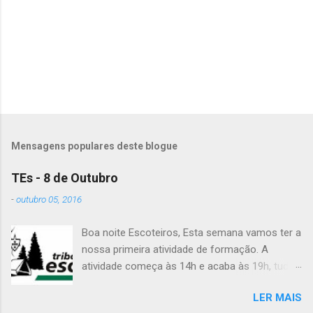
á
r
i
o
s
Mensagens populares deste blogue
TEs - 8 de Outubro
-
outubro 05, 2016
Boa noite Escoteiros, Esta semana vamos ter a
nossa primeira atividade de formação. A
atividade começa às 14h e acaba às 19h, tudo
no Grupo. É preciso levar uniforme completo,
LER MAIS
lanche (não pode ser dinheiro!), água, papel e