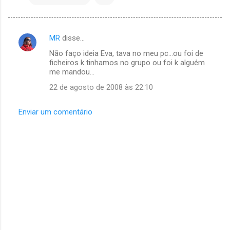
MR
disse…
C
Não faço ideia Eva, tava no meu pc...ou foi de
o
ficheiros k tinhamos no grupo ou foi k alguém
m
me mandou...
e
22 de agosto de 2008 às 22:10
n
Enviar um comentário
t
á
r
i
o
s