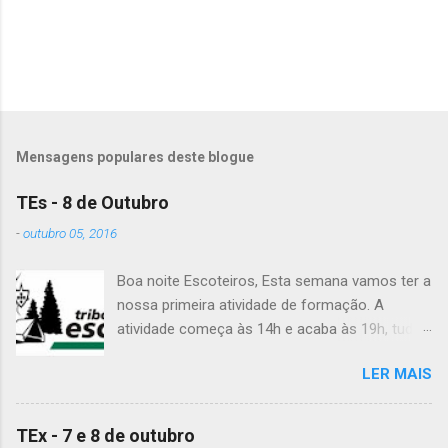
Mensagens populares deste blogue
TEs - 8 de Outubro
-
outubro 05, 2016
Boa noite Escoteiros, Esta semana vamos ter a
nossa primeira atividade de formação. A
atividade começa às 14h e acaba às 19h, tudo
no Grupo. É preciso levar uniforme completo,
LER MAIS
lanche (não pode ser dinheiro!), água, papel e
caneta. Para a Diana, a Inês, o Dawton,
Valentino e Rafael a atividade começa à 13h .
TEx - 7 e 8 de outubro