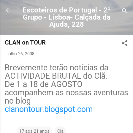
Avançar para o conteúdo principal
Escoteiros de Portugal - 2º
Grupo - Lisboa- Calçada da
Ajuda, 228
CLAN on TOUR
-
julho 26, 2008
Brevemente terão notícias da
ACTIVIDADE BRUTAL do Clã.
De 1 a 18 de AGOSTO
acompanhem as nossas aventuras
no blog
clanontour.blogspot.com
17 aos 21 anos
Clã