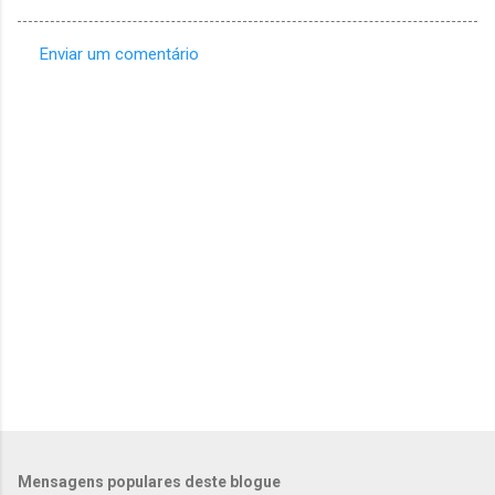
Enviar um comentário
C
o
m
e
n
t
á
r
i
o
s
Mensagens populares deste blogue