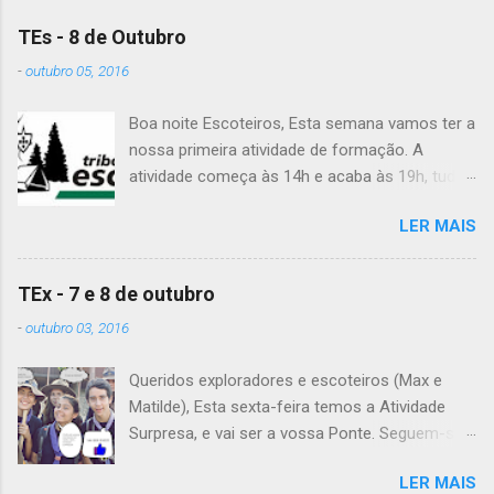
TEs - 8 de Outubro
-
outubro 05, 2016
Boa noite Escoteiros, Esta semana vamos ter a
nossa primeira atividade de formação. A
atividade começa às 14h e acaba às 19h, tudo
no Grupo. É preciso levar uniforme completo,
LER MAIS
lanche (não pode ser dinheiro!), água, papel e
caneta. Para a Diana, a Inês, o Dawton,
Valentino e Rafael a atividade começa à 13h .
TEx - 7 e 8 de outubro
Patrulha Veado , têm de levar a Ata do último
-
outubro 03, 2016
Conselho de Guias, passada a limpo. É
OBRIGATÓRIO !! Max e Matilde , esta semana
Queridos exploradores e escoteiros (Max e
vão fazer a ponte com a TEx, vejam as
Matilde), Esta sexta-feira temos a Atividade
informações no post deles. Atenção: Ainda há
Surpresa, e vai ser a vossa Ponte. Seguem-se
patrulhas que não enviaram o projeto da
as informações sobre esta fantástica
atividade de patrulha. A data limite é Sábado,
LER MAIS
atividade! Encontro na Estação Fluvial de
até às 23:59. Alguma dúvida, liguem. Até