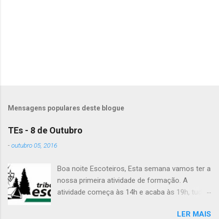
á
r
i
o
s
Mensagens populares deste blogue
TEs - 8 de Outubro
-
outubro 05, 2016
Boa noite Escoteiros, Esta semana vamos ter a
nossa primeira atividade de formação. A
atividade começa às 14h e acaba às 19h, tudo
no Grupo. É preciso levar uniforme completo,
LER MAIS
lanche (não pode ser dinheiro!), água, papel e