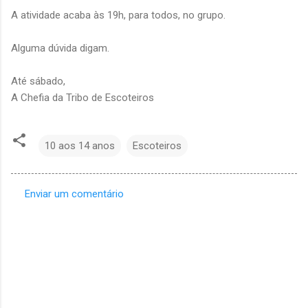
A atividade acaba às 19h, para todos, no grupo.
Alguma dúvida digam.
Até sábado,
A Chefia da Tribo de Escoteiros
10 aos 14 anos
Escoteiros
Enviar um comentário
C
o
m
e
n
t