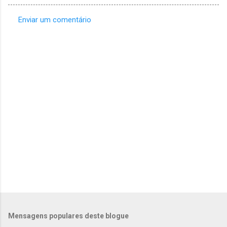
Enviar um comentário
C
o
m
e
n
t
á
r
i
o
s
Mensagens populares deste blogue