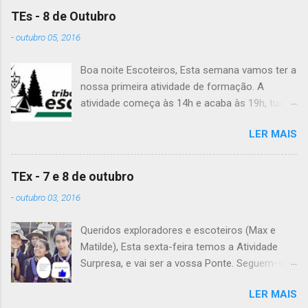
TEs - 8 de Outubro
-
outubro 05, 2016
Boa noite Escoteiros, Esta semana vamos ter a
nossa primeira atividade de formação. A
atividade começa às 14h e acaba às 19h, tudo
no Grupo. É preciso levar uniforme completo,
LER MAIS
lanche (não pode ser dinheiro!), água, papel e
caneta. Para a Diana, a Inês, o Dawton,
Valentino e Rafael a atividade começa à 13h .
TEx - 7 e 8 de outubro
Patrulha Veado , têm de levar a Ata do último
-
outubro 03, 2016
Conselho de Guias, passada a limpo. É
OBRIGATÓRIO !! Max e Matilde , esta semana
Queridos exploradores e escoteiros (Max e
vão fazer a ponte com a TEx, vejam as
Matilde), Esta sexta-feira temos a Atividade
informações no post deles. Atenção: Ainda há
Surpresa, e vai ser a vossa Ponte. Seguem-se
patrulhas que não enviaram o projeto da
as informações sobre esta fantástica
atividade de patrulha. A data limite é Sábado,
LER MAIS
atividade! Encontro na Estação Fluvial de
até às 23:59. Alguma dúvida, liguem. Até