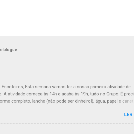
e blogue
e Escoteiros, Esta semana vamos ter a nossa primeira atividade de
. A atividade começa às 14h e acaba às 19h, tudo no Grupo. É prec
forme completo, lanche (não pode ser dinheiro!), água, papel e canet
ana, a Inês, o Dawton, Valentino e Rafael a atividade começa à 13h .
LER
Veado , têm de levar a Ata do último Conselho de Guias, passada a 
TÓRIO !! Max e Matilde , esta semana vão fazer a ponte com a TEx,
 informações no post deles. Atenção: Ainda há patrulhas que não