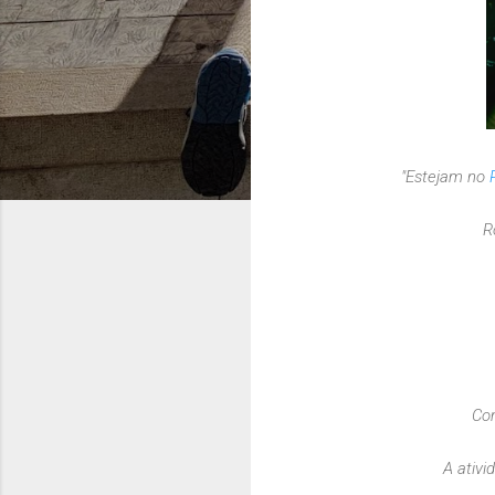
"Estejam no
R
Com
A ativ