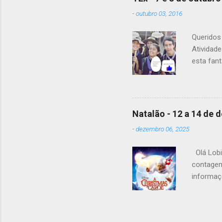
enviaram 
-
outubro 03, 2016
Alguma d
Queridos 
Atividad
esta fant
20h15. A 
material
levar tod
guias pa
Natalão - 12 a 14 de
pequeno-a
-
dezembro 06, 2025
frio de s
Mochila -
Olá Lobi
Agasalho 
contagem
Cantil - 
informaçõ
Rodoviár
mesmo loc
quem aind