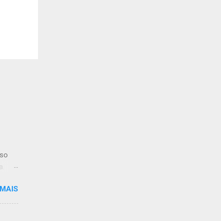
iso
a.
 MAIS
limpo.