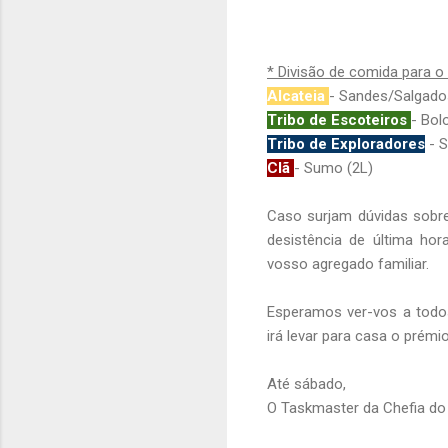
* Divisão de comida para o 
Alcateia
- Sandes/Salgado
Tribo de Escoteiros
- Bol
Tribo de Exploradores
- S
Clã
- Sumo (2L)
Caso surjam dúvidas sobre
desistência de última h
vosso agregado familiar.
Esperamos ver-vos a todo
irá levar para casa o prémi
Até sábado,
O Taskmaster da Chefia do