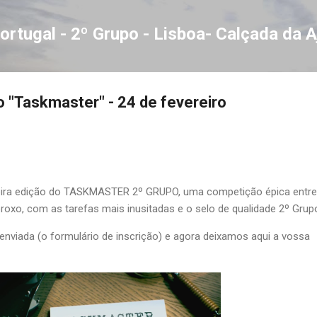
Avançar para o conteúdo principal
ortugal - 2º Grupo - Lisboa- Calçada da 
o "Taskmaster" - 24 de fevereiro
eira edição do TASKMASTER 2º GRUPO, uma competição épica entre
oxo, com as tarefas mais inusitadas e o selo de qualidade 2º Grup
i enviada (o formulário de inscrição) e agora deixamos aqui a vossa