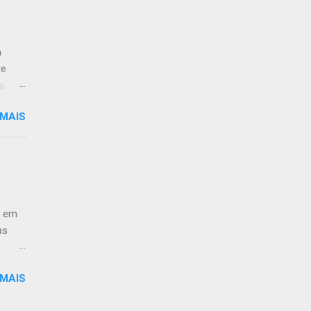
:59.
a
re
a, às
 MAIS
 de
ção ao
antar
-
e em
as
h no
 MAIS
ra
; -