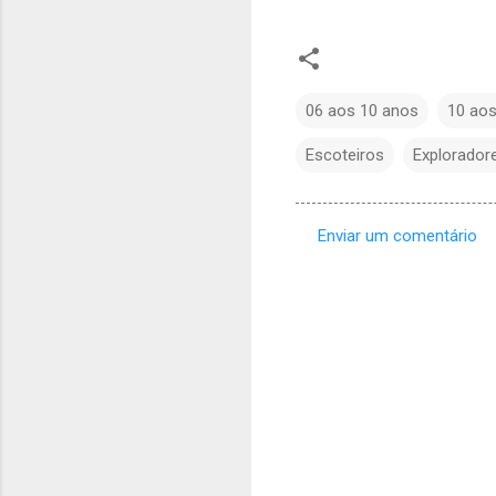
06 aos 10 anos
10 aos
Escoteiros
Explorador
Enviar um comentário
C
o
m
e
n
t
á
r