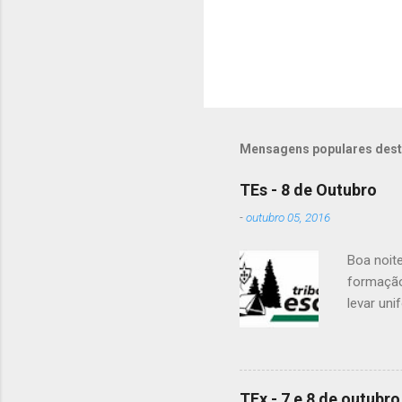
i
o
s
Mensagens populares dest
TEs - 8 de Outubro
-
outubro 05, 2016
Boa noit
formação
levar uni
Para a Di
Patrulha 
É OBRIGA
vejam as
TEx - 7 e 8 de outubro