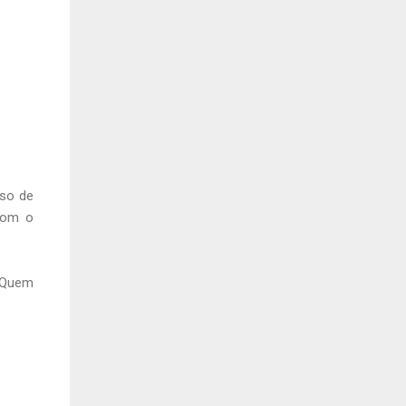
aso de
com o
 Quem