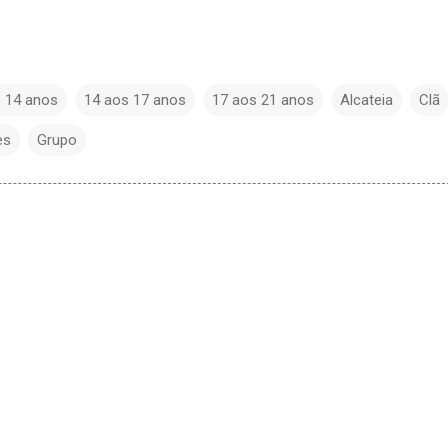
 14 anos
14 aos 17 anos
17 aos 21 anos
Alcateia
Clã
es
Grupo