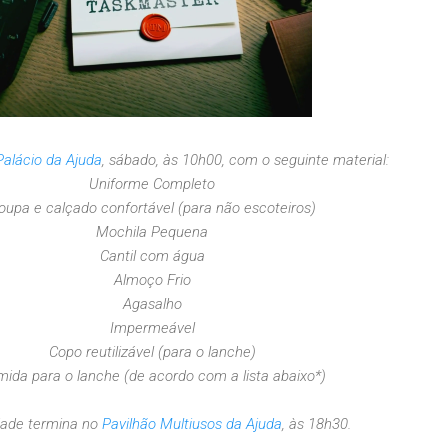
Palácio da Ajuda
, sábado, às 10h00, com o seguinte material:
Uniforme Completo
oupa e calçado confortável (para não escoteiros)
Mochila Pequena
Cantil com água
Almoço Frio
Agasalho
Impermeável
Copo reutilizável (para o lanche)
ida para o lanche (de acordo com a lista abaixo*)
idade termina no
Pavilhão Multiusos da Ajuda
, às 18h30.