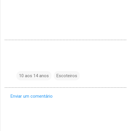
10 aos 14 anos
Escoteiros
Enviar um comentário
C
o
m
e