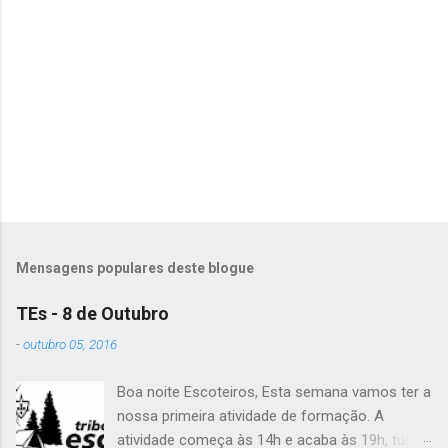
n
t
á
r
i
o
s
Mensagens populares deste blogue
TEs - 8 de Outubro
-
outubro 05, 2016
Boa noite Escoteiros, Esta semana vamos ter a
nossa primeira atividade de formação. A
atividade começa às 14h e acaba às 19h, tudo