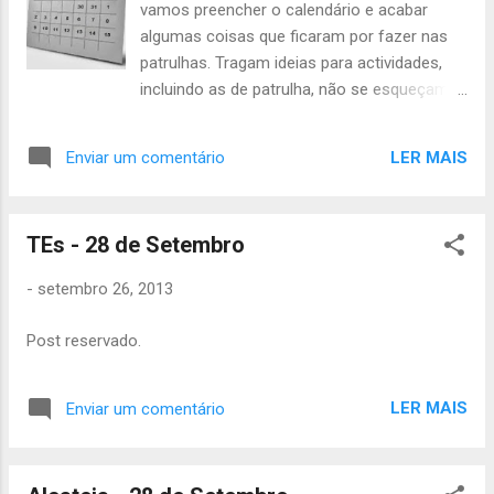
vamos preencher o calendário e acabar
algumas coisas que ficaram por fazer nas
patrulhas. Tragam ideias para actividades,
incluindo as de patrulha, não se esqueçam
que isso é essencial para terem um
trimestre de sucesso! Têm a liberdade de
LER MAIS
Enviar um comentário
escolher o que fazem, aproveitem. Estejam
às 14h no grupo com caderno de provas.
Quem ainda não pagou o censo que leve os
TEs - 28 de Setembro
15€. Não se esqueçam. Até sábado João
Júlio
-
setembro 26, 2013
Post reservado.
LER MAIS
Enviar um comentário