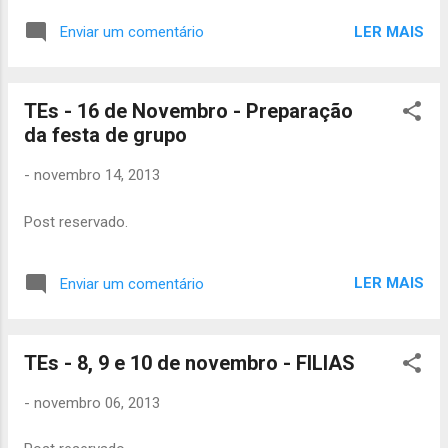
Quantos mais melhor. Irá ser passada uma
LER MAIS
Enviar um comentário
selecção de fotografias do ano escotista
passado. O Magusto terá início às 18h.
Contamos com a presença de todos, Até lá.
TEs - 16 de Novembro - Preparação
da festa de grupo
-
novembro 14, 2013
Post reservado.
LER MAIS
Enviar um comentário
TEs - 8, 9 e 10 de novembro - FILIAS
-
novembro 06, 2013