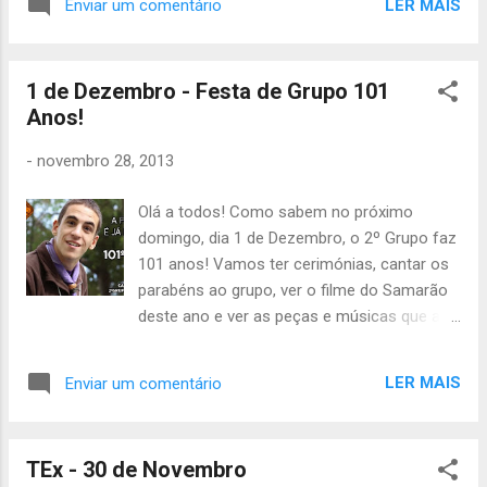
LER MAIS
Enviar um comentário
1 de Dezembro - Festa de Grupo 101
Anos!
-
novembro 28, 2013
Olá a todos! Como sabem no próximo
domingo, dia 1 de Dezembro, o 2º Grupo faz
101 anos! Vamos ter cerimónias, cantar os
parabéns ao grupo, ver o filme do Samarão
deste ano e ver as peças e músicas que as
divisões andam a preparar. O clã tem de
levar salgados para domingo, e a alcateia
LER MAIS
Enviar um comentário
bolos e doces (vejam o post da alcateia,
está lá a distribuição). Os familiares, amigos
e antigos escoteiros devem estar no grupo
TEx - 30 de Novembro
às 14h . Lobitos, escoteiros, exploradores,