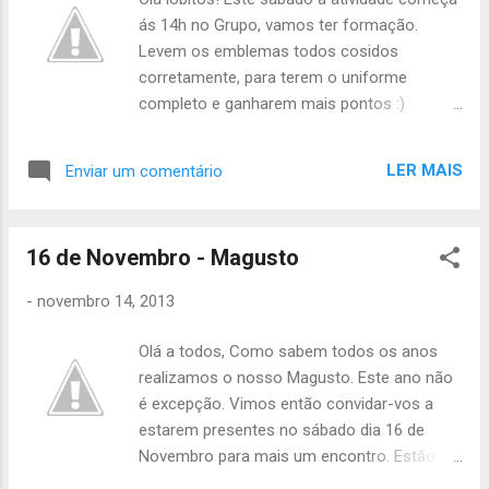
ás 14h no Grupo, vamos ter formação.
Levem os emblemas todos cosidos
corretamente, para terem o uniforme
completo e ganharem mais pontos :)
Tartaruga não te esqueças de levar o
caderno de especialidades! Este sábado
LER MAIS
Enviar um comentário
vamos ter também o Magusto, portanto
convidem os vosso familiares e amigos
para irem comer umas castanhas
16 de Novembro - Magusto
quentinhas. O Magusto começa às 18h para
familiares e amigos. Levem dinheiro para o
-
novembro 14, 2013
lanche. Já sabem, se precisarem de faltar
avisem por favor a Áquêlà! Até Sábado.
Olá a todos, Como sabem todos os anos
Catarina Arroio Tchil
realizamos o nosso Magusto. Este ano não
é excepção. Vimos então convidar-vos a
estarem presentes no sábado dia 16 de
Novembro para mais um encontro. Estão
convidados todos os familiares e amigos!