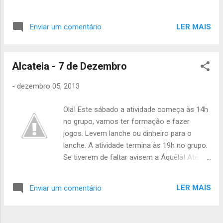
formação 19h: Fim da atividade (em Belém)
Material: - 5€ - Almoço frio - Impermeável -
LER MAIS
Enviar um comentário
Ténis ou sapatos de barco (não levar botas)
- Roupa quente Patrulha Raposa: Encontro
às 15h50 na estação do oriente (com
Alcateia - 7 de Dezembro
excepção do Luís) Material individual: - 12€ -
Jantar frio - Impermeável
-
dezembro 05, 2013
completo(obrigatório) - Impermeável para a
mochila - Bastante roupa bastante quente,
Olá! Este sábado a atividade começa às 14h
como se fosse nevar. - LANTERNA - O
no grupo, vamos ter formação e fazer
básico de acampamento e outro material
jogos. Levem lanche ou dinheiro para o
que achem necessário - André: 1 Pacote de
lanche. A atividade termina às 19h no grupo.
bolachas, 1 pacote de cereais, 1 lata de
Se tiverem de faltar avisem a Áquêlà! Até
salsichas, 1 lata de atum, 1 pão de forma -
Sábado Catarina Arroio Tchil
Gonçalo: 1 Pacote de bolachas, 1 pacote de
cereais, 1 lata de salsichas, 1 lata de atum, 1
LER MAIS
Enviar um comentário
pacote de massa - Luís: 1 Pacote de
bolachas, 1 pacote de leite, 1 lata de