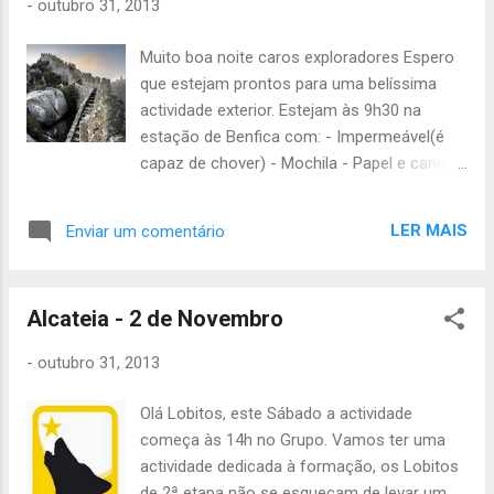
-
outubro 31, 2013
nos comboios, idealmente com dinheiro e
que saibam quanto tem. Vão precisar de
Muito boa noite caros exploradores Espero
pequeno-almoço e almoço frio para sábado
que estejam prontos para uma belíssima
e domingo, levem. O jantar de sábado é
actividade exterior. Estejam às 9h30 na
fornecido pela organização mas são vocês
estação de Benfica com: - Impermeável(é
que o vão cozinhar. Material colectivo (a ser
capaz de chover) - Mochila - Papel e caneta
levado até Benfica pela chefia): 4 panos de
- Almoço frio - Espírito aventureiro A
tenda ou oleados, estacas, sisal 1 tenda
actividade acaba às 19h no grupo. Não se
para 4 1 panela para cozinhar para oito
LER MAIS
Enviar um comentário
atrasem e quem falta pagar o censo que
elementos 1 fogão portátil 1 botija cheia
leve o dinheiro. João Júlio
para o fogão port...
Alcateia - 2 de Novembro
-
outubro 31, 2013
Olá Lobitos, este Sábado a actividade
começa às 14h no Grupo. Vamos ter uma
actividade dedicada à formação, os Lobitos
de 2ª etapa não se esqueçam de levar um