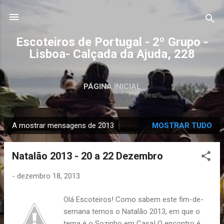
Avançar para o conteúdo principal
Escoteiros de Portugal - 2º Grupo -
Lisboa- Calçada da Ajuda, 228
PÁGINA INICIAL
A mostrar mensagens de 2013
MOSTRAR TUDO
M
e
Natalão 2013 - 20 a 22 Dezembro
n
s
-
dezembro 18, 2013
a
g
Olá Escoteiros! Como sabem este fim-de-
e
semana temos o Natalão 2013, em que o
n
tema é o Sozinho em Casa! O encontro é