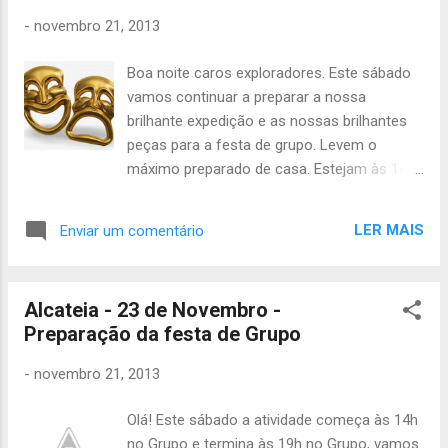
branca, gravata Morcego - chapéu dos
-
novembro 21, 2013
estrunfes Chinchila - jardineiras, camisola às
riscas, 2 elásticos para o cabelo Atenção ,
Boa noite caros exploradores. Este sábado
identifiquem o material com o vosso nome,
vamos continuar a preparar a nossa
para não perderem nada! É importante que
brilhante expedição e as nossas brilhantes
não faltem porque vamos treinar a peça
peças para a festa de grupo. Levem o
para a festa de grupo, se tiverem de faltar
máximo preparado de casa. Estejam às 14h
avisem a Áquêlà. Em relação a domingo:
no grupo, Até lá João Júlio
Como sabem a festa de grupo é já este
domingo dia 1 de Dezembro, e como tal vão
LER MAIS
Enviar um comentário
ter que levar um bolo ou um doce. -
Tartaruga - 1 doce - Morcego - 1 ...
Alcateia - 23 de Novembro -
Preparação da festa de Grupo
-
novembro 21, 2013
Olá! Este sábado a atividade começa às 14h
no Grupo e termina às 19h no Grupo, vamos