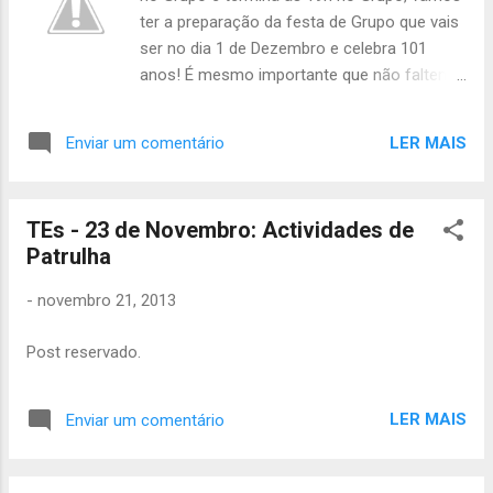
ter a preparação da festa de Grupo que vais
ser no dia 1 de Dezembro e celebra 101
anos! É mesmo importante que não faltem,
porque vamos treinar a peça para
apresentar aos encarregados de educação,
LER MAIS
Enviar um comentário
amigos e família. Levem lanche ou dinheiro
para o lanche. Quem tiver quotas em atraso
tentem pagar este sábado sff. É muito
TEs - 23 de Novembro: Actividades de
importante que se tiverem de faltar, avisem
Patrulha
a Áquêlà por favor! Até Sábado. Catarina
Arroio Tchil
-
novembro 21, 2013
Post reservado.
LER MAIS
Enviar um comentário