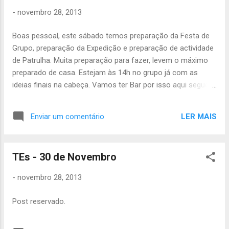
caminheiros e chefia devem estar no grupo
-
novembro 28, 2013
às 10h com almoço-frio e uniforme
COMPLETO . Esperamos ver todos no
Boas pessoal, este sábado temos preparação da Festa de
domingo para celebrarem connosco mais
Grupo, preparação da Expedição e preparação de actividade
um aniversário! :) Até lá, Inês Leal P'la Chefia
de Patrulha. Muita preparação para fazer, levem o máximo
do 2º Grupo
preparado de casa. Estejam às 14h no grupo já com as
ideias finais na cabeça. Vamos ter Bar por isso aqui segue
uma lista do que cada um tem de levar: - Carlota -
Bolo/doce + Pão de forma + 1 lata salsicha - Inês - Pão de
LER MAIS
Enviar um comentário
forma + 1 lata salsicha + Sumo - Joana - Bolo/doce + 1 lata
salsicha + Sumo - Jéssica - Sumo + 1 lata salsicha + Batata
pala pala - André - Bolo/doce + 2 lata salsicha - Gonçalo -
TEs - 30 de Novembro
Bolo/doce + Margarina + 1 Guardanapkins - Luis - Pão de
forma + 1 lata salsicha + 50x copos plástico - Bruno - Pão
-
novembro 28, 2013
de forma + 1 lata salsicha + 1 Guardanapkins - João - Pão
de Forma + 1 lata salsicha + Sumo - Francisco - 2 Lata
Post reservado.
Salsicha + Sumo + 50x copos plástico Até sábado João
Júlio