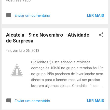
Post reservado.
LER MAIS
Enviar um comentário
Alcateia - 9 de Novembro - Atividade
de Surpresa
-
novembro 06, 2013
Olá lobitos :) Este sábado a atividade
começa às 10h30 no grupo e termina às 19h
no grupo. Não precisam de levar lanche nem
dinheiro para o lanche, mas vai ser preciso
levarem algumas coisas. Chinchila - 1 sumo
grande Tartaruga- 1 sumo grande Lebre- 1
pacote de bolachas Morcego- 1 pacote de
LER MAIS
Enviar um comentário
pão de forma grande Águia- 1 sumo grande
Esquilo- 1 pacote de bolachas Raposa- 1