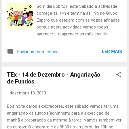
esparguete,1 garrafa vinagre Luís Bugalho
Bom dia Lobitos, este Sábado a actividade
1kg de esparguete,pimenta, 1kg sal Bruno
começa às 14h e termina às 19h no Grupo.
Marques 1kg de esparguete,1 lata salsichas
Espero que estejam com as vozes afinadas
Gonçalo Silva 1kg de esparguete,1 lata
porque nesta actividade vamos todos
salsichas Francisco Cruz 1kg de esparguete,
aprender e reaprender as músicas da
1 lata salsichas Júlio Nunes 1 garrafa de
Alcateia. Não se esqueçam de levar lanche
azeite,1 lata cogumelos Carlota Cardoso 5
ou dinheiro para o lanche. Se alguém tiver de
maçãs,1 lata cogumelos Inês Monteiro 1
LER MAIS
Enviar um comentário
faltar avisem-se sff. Tenham uma boa
pacote de cotovelinhos(massa),5 maçãs
actividade e portem-se bem. Até Sábado.
Joana Bugalho 1 pacote de
Áquêlà Magda Maia
cotovelinhos(massa),5 maçãs Jéssica Silva
TEx - 14 de Dezembro - Angariação
2 cenoras,1 l...
de Fundos
-
dezembro 13, 2013
Boa noite caros exploradores, este sábado vamos ter uma
angariação de fundos(adivinhem) para a expediçao de
manhã e preparação da mesma à tarde. Vamos também ver
os cargos. O encontro é às 9h30 no grupo(ou às 10h no