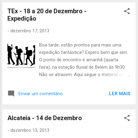
à direita para a Rua do Pinheirinho > virar à
esquerda para a Rua Pedro Costa > Na
TEx - 18 a 20 de Dezembro -
rotunda, s...
Expedição
-
dezembro 17, 2013
Boa tarde, estão prontos para mais uma
expedição fantástica? Espero bem que sim.
O ponto de encontro é amanhã (quarta
feira), na estação fluvial de Belém às 9h30.
Não se atrasem. Aqui segue o material que
cada um tem que levar: - Cartão 7colinas -
Agasalhos - Impermeável e calças
LER MAIS
Enviar um comentário
impermeáveis - Prato, talheres e copo -
Saco-cama e colchonete - Estojo de higiene
- Creme hidratante - Mochila grande e
Alcateia - 14 de Dezembro
pequena - Uniforme completo - Gorro, luvas
- Cereais e leite - 1 pacote bolachas -
-
dezembro 13, 2013
Lanterna André Carvalho 1kg de