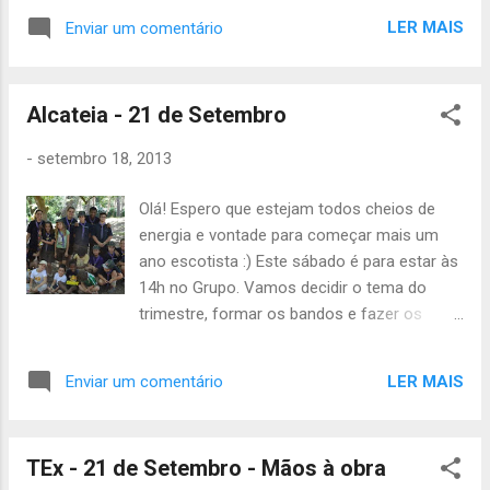
LER MAIS
Enviar um comentário
Alcateia - 21 de Setembro
-
setembro 18, 2013
Olá! Espero que estejam todos cheios de
energia e vontade para começar mais um
ano escotista :) Este sábado é para estar às
14h no Grupo. Vamos decidir o tema do
trimestre, formar os bandos e fazer os
gritos. Vamos também fazer jogos e
algumas danças da selva. A actividade
LER MAIS
Enviar um comentário
acaba às 19h no Grupo. Levem lanche ou
dinheiro para o lanche e também 15€ para o
Censo. Até Sábado! Catarina Arroio Tchil
TEx - 21 de Setembro - Mãos à obra