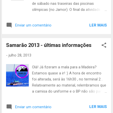
de sábado nas traseiras das piscinas
olímpicas (no Jamor). O final da atividade é
no mesmo local, às 14h00 de domingo. Para
todos os exploradores, a Inês Portela, a
LER MAIS
Enviar um comentário
Erica Silva, o Fábio Ribeiro, o Micael Jacob, o
João Carvalho e a Mariana Lima devem levar
3€ adicionais pois ainda não pagaram a
Samarão 2013 - últimas informações
atividade. Lista de material geral (é tudo
obrigatório e deve identificado): 4€, Mochila
-
julho 28, 2013
pequena, Almoço frio para sábado, Pequeno
almoço para domingo, Saco de Cama +
Olá! Já fizeram a mala para a Madeira?
colchonete, Uniforme completo (botas e t-
Estamos quase a ir! :) A hora de encontro
shirt associativa), Impermeável + agasalho,
foi alterada, será às 16h30 , no terminal 2 .
Muda de roupa, Talheres e copo (devem ir
Relativamente ao material, relembramos que
num saco de plástico pois não vai ser
a camisa do uniforme e o BP não são para
possível lavar a loiça), Papel e caneta, Cantil
levar. Levem um boné para cobertura de
(com água). Material extra por divisão: Tribo
cabeça. Não se esqueçam que o saco-
de Escoteiros: Fato de banho (para piscina -
LER MAIS
Enviar um comentário
cama, talheres e o material listado abaixo,
licra), Toalha, Touca, Chinelos. Tribo de