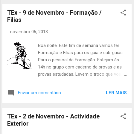
sumo grande Escorpião- 1 pacote de
TEx - 9 de Novembro - Formação /
bolachas Arara- 1 pacote de pão de forma
Filias
grande Iguana- 1 pacote de pão de forma
grande Piriquito- 5 maçãs Falcão- 5 maçãs
-
novembro 06, 2013
Suricata- 1 pacote de batatas fritas Texugo-
1 pacote de batatas fritas Formiga- 1
Boa noite. Este fim de semana vamos ter
pacote de bolachas Camaleão- 4 maçãs Já
Formação e Filias para os guia e sub-guias.
sabem, quem precisar de faltar tem de
Para o pessoal da Formação: Estejam às
avisar a Áquêlà! Até Sábado. Catarina Arroio
14h no grupo com caderno de provas e as
Tchil
provas estudadas. Levem o troco que vos
sobrou no Sábado. Os cargos vão ser
vistos, preparem o que for preciso. Júlio leva
LER MAIS
Enviar um comentário
os 2,5€ do caderno de provas. A actividade
acaba às 19h. Para o pessoal do Filias:
Carlota, Inês e Gonçalo A actividade terá
TEx - 2 de Novembro - Actividade
início às 20h00 na estação de comboios de
Exterior
Benfica. Levem cartão 7 colinas vazio ou
com dinheiro de forma a que se possa usar