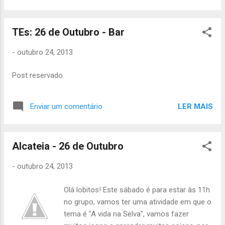
às 19h no Grupo. Se alguém tiver de faltar,
avisem-me sff. Até Sábado! Magda Maia ...
TEs: 26 de Outubro - Bar
-
outubro 24, 2013
Post reservado.
LER MAIS
Enviar um comentário
Alcateia - 26 de Outubro
-
outubro 24, 2013
Olá lobitos! Este sábado é para estar às 11h
no grupo, vamos ter uma atividade em que o
tema é "A vida na Selva", vamos fazer