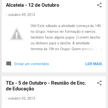
Alcateia - 12 de Outubro
-
outubro 09, 2013
Olá! Este sábado a atividade começa às 14h
no Grupo. Vamos ter formação e vamos
também fazer alguns jogos :) Levem lanche
ou dinheiro para o lanche. A atividade
termina às 19h no Grupo. Quem precisar de
faltar por favor que avise a Áquêlà, e quem
ainda não pagou o censo não se esqueça de
LER MAIS
Enviar um comentário
pagar este sábado, é 15€! Até sábado!
Catarina Arroio Tchil
TEx - 5 de Outubro - Reunião de Enc.
de Educação
-
outubro 03, 2013