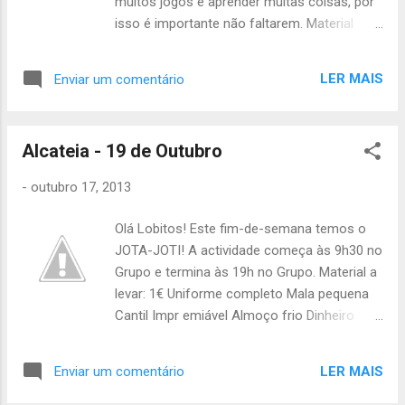
muitos jogos e aprender muitas coisas, por
isso é importante não faltarem. Material
individual: - Almoço frio - Impermeável -
Cantil com água - Dinheiro para o lanche, vai
LER MAIS
Enviar um comentário
ser o bar da Tribo de Escoteiros. Os lobitos
a quem foram pedidos as fotocópias do
bilhete de identificação ou cartão de cidadão
Alcateia - 19 de Outubro
e cartão de saúde a semana passada e não
levaram, levem este sábado sff. Quem ainda
-
outubro 17, 2013
não pagou o censo, aproveite este sábado,
são 15€. A atividade termina às 19h no
Olá Lobitos! Este fim-de-semana temos o
grupo e já sabem que quem tiver de faltar
JOTA-JOTI! A actividade começa às 9h30 no
que avise a Áquêlà! Até Sábado! Catarina
Grupo e termina às 19h no Grupo. Material a
Arroio Tchil
levar: 1€ Uniforme completo Mala pequena
Cantil Impr emiável Almoço frio Dinheiro
para o bar Caneta e bloco Agasalho
Chinchila- 2 pacotes de guardanapos e 2
LER MAIS
Enviar um comentário
pães de forma grandes; Tartaruga e Lebre- 1
lata de 8 salsichas, 50 copos de plástico, 1