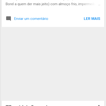
Borel a quem der mais jeito) com almoço frio, impermeável
e espírito empreendedor. Não se atrasem Até Sábado João
Júlio
LER MAIS
Enviar um comentário