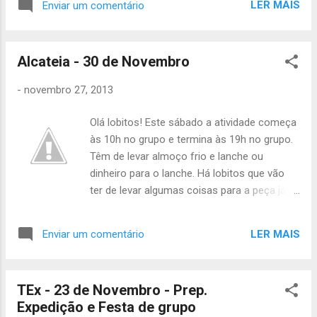
LER MAIS
Enviar um comentário
Alcateia - 30 de Novembro
-
novembro 27, 2013
Olá lobitos! Este sábado a atividade começa
às 10h no grupo e termina às 19h no grupo.
Têm de levar almoço frio e lanche ou
dinheiro para o lanche. Há lobitos que vão
ter de levar algumas coisas para a peça já
no sábado : Texugo - chapéu e luvas à
michael jackson, óculos escuros Formiga -
LER MAIS
Enviar um comentário
óculos redondos verdes Camaleão - boné
Iguana - boné, gravata Lebre - boné, chapéu
michael jackson, gravata, chapéu dos
TEx - 23 de Novembro - Prep.
estrunfes Tartaruga - chapéu dos estrunfes,
Expedição e Festa de grupo
óculos escuros pretos Falcão - camisa