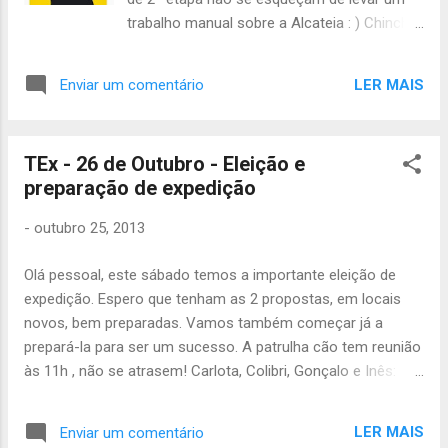
trabalho manual sobre a Alcateia : ) Chinchila
e Tartaruga, vão começando a pensar que
especialidade é que querem tirar. Vamos
LER MAIS
Enviar um comentário
também fazer jogos que vão contar para o
inter bandos, é importante não faltarem.
Para saberem a situação actual do inter
TEx - 26 de Outubro - Eleição e
bandos, aqui estão as pontuações: Bando
preparação de expedição
Cinzento - 4655 pontos Bando Ruivo - 4770
pontos A diferença entre os bandos é muito
-
outubro 25, 2013
pouca, por isso já sabem lobitos, não
faltem, portem-se bem, tirem provas, vão
Olá pessoal, este sábado temos a importante eleição de
bem uniformizados e trabalhem em equipa e
expedição. Espero que tenham as 2 propostas, em locais
assim vão conseguir ganhar o inter bandos :
novos, bem preparadas. Vamos também começar já a
D Cada lobito tem de levar lanche e
prepará-la para ser um sucesso. A patrulha cão tem reunião
impermeável. Os lobitos que ainda não
às 11h , não se atrasem! Carlota, Colibri, Gonçalo e Inês:
levaram a fotocopia dos documentos de
conselho de guias às 13h. Para o resto da Raposa estejam
identificação e de saúde não se esqueçam
às 14h no grupo. E para quem ainda não levou os 15€ do
de levar este Sábado. A actividade termina
LER MAIS
Enviar um comentário
censo, que leve! Até amanhã João Júlio