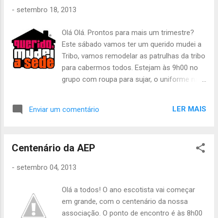
-
setembro 18, 2013
Olá Olá. Prontos para mais um trimestre?
Este sábado vamos ter um querido mudei a
Tribo, vamos remodelar as patrulhas da tribo
para cabermos todos. Estejam às 9h00 no
grupo com roupa para sujar, o uniforme na
mochila, canivete, caderno de provas e
almoço frio, não se esqueçam de nada! Não
LER MAIS
Enviar um comentário
se esqueçam de ligar e até sábado! João
Júlio
Centenário da AEP
-
setembro 04, 2013
Olá a todos! O ano escotista vai começar
em grande, com o centenário da nossa
associação. O ponto de encontro é às 8h00