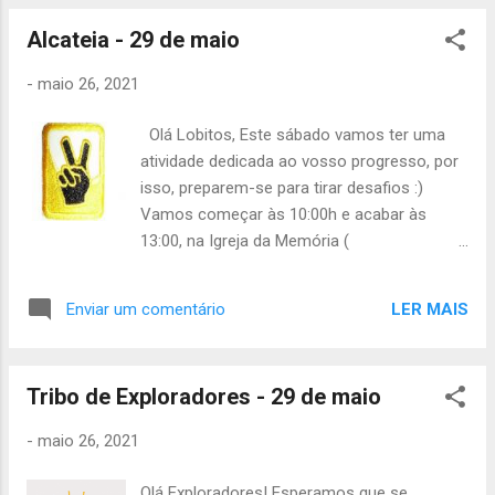
Mariana Não se esqueçam de avisar as
vossas presenças e se tiverem alguma
Alcateia - 29 de maio
dúvida não hesitem em contactar. Até
-
maio 26, 2021
sábado! A Chefia da TE...
Olá Lobitos, Este sábado vamos ter uma
atividade dedicada ao vosso progresso, por
isso, preparem-se para tirar desafios :)
Vamos começar às 10:00h e acabar às
13:00, na Igreja da Memória (
https://goo.gl/maps/ t3Hy1vjgd8xXUKU98 ) e
vão precisar do seguinte material: -Máscara
LER MAIS
Enviar um comentário
-Álcool gel -Mochila pequena -Cantil -
Lanche da manhã -Uniforme completo
(camisa incluída) -Caderno e caneta Para
Tribo de Exploradores - 29 de maio
que a atividade corra melhor, alguns Lobitos
vão ter de se preparar em casa. Procurem o
-
maio 26, 2021
vosso nome na Lista abaixo para saberem o
que têm de fazer: 1ªEtapa: 6- Diz o teu
Olá Exploradores! Esperamos que se