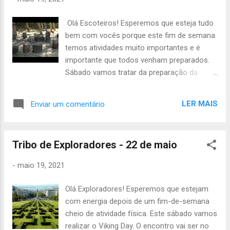
Olá Escoteiros! Esperemos que esteja tudo
bem com vocês porque este fim de semana
temos atividades muito importantes e é
importante que todos venham preparados.
Sábado vamos tratar da preparação da
aventura, cada patrulha deve apresentar uma
proposta por isso comecem já a pensar no
LER MAIS
Enviar um comentário
que vão querer fazer. Sábado também vai
haver conselho de guias por isso a atividade
para os guias e sub-guias começa mais
Tribo de Exploradores - 22 de maio
cedo, às 9h30 , para os restantes é o horário
normal, 10h até às 13h . A atividade começa
-
maio 19, 2021
e acaba na sede do grupo. O material
necessário será o seguinte: -Uniforme de
Olá Exploradores! Esperemos que estejam
campo -Lanche -Máscara e gel -Cantil -
com energia depois de um fim-de-semana
Papel e caneta Domingo vamos ter uma
cheio de atividade física. Este sábado vamos
atividade diferente, será o FILIAS que é uma
realizar o Viking Day. O encontro vai ser no