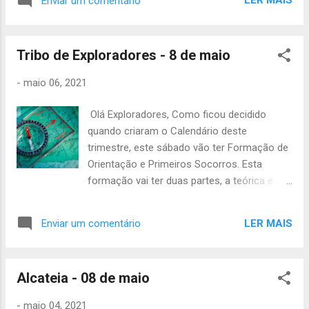
LER MAIS
Enviar um comentário
CCB, aqui , às 10h e acabar às 13h no
mesmo sítio. O material necessário será o
seguinte: -Uniforme de campo -Lanche -
Tribo de Exploradores - 8 de maio
Máscara e gel -Cantil -Papel e caneta Não
se esqueçam de avisar as vossas
-
maio 06, 2021
presenças e se tiverem alguma dúvida não
hesitem em contactar. Até sábado! A
Olá Exploradores, Como ficou decidido
Chefia da TEs
quando criaram o Calendário deste
trimestre, este sábado vão ter Formação de
Orientação e Primeiros Socorros. Esta
formação vai ter duas partes, a teórica e a
prática. Vai ter início às 12:00 para os Guias
e Sub-Guias e para os restantes elementos
LER MAIS
Enviar um comentário
às 13:00 na Estação de Comboios de Rio de
Mouro . A atividade termina às 19:00 no
mesmo local . Para que a atividade corra
Alcateia - 08 de maio
bem pedimos que não se atrasem. Têm de
levar o seguinte material: - Uniforme de
-
maio 04, 2021