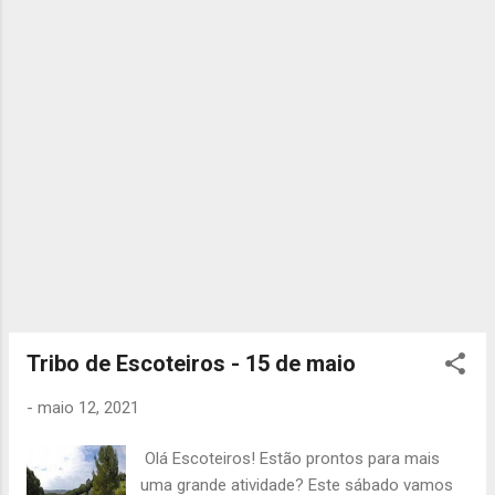
termina no mesmo ponto às 20h00 . Têm de
levar o seguinte material: - Uniforme de
Campo + BP + Botas - Muda de roupa -
Lanche (Tragam um bom lanche) - Fato de
Banho + Chinelos + Toalha - Colete
Refletor - Cantil - Cartão Cidadão - 5,00€
ou Passe - 5,00€ (Todos) - Máscara -
Álcool Gel Pedimos que não se atrasem
devido aos transportes que vão ter de
apanhar. Qualquer dúvida que tenham podem
sempre contactar um dos chefes. Atá
Sábado, A Chefia da TEx
Tribo de Escoteiros - 15 de maio
-
maio 12, 2021
Olá Escoteiros! Estão prontos para mais
uma grande atividade? Este sábado vamos