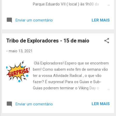
atividade para os guias e sub-guias , assim
Parque Eduardo VII ( local ) às 9h00 da
sendo, para estes, a atividade começa às 9h
manhã. A Atividade termina às 17h00 no
na estação de comboios de Benfica
Jardim da Estrela ( local ). Para a Atividade, é
acabando às 17h no mesmo sítio. Vai ser
LER MAIS
Enviar um comentário
preciso levar o seguinte material: - Uniforme
uma atividade com um misto entre
de Campo + BP + Botas - Almoço frio -
formação e prática por isso venham bem
Lanche - Cantil - Máscara - Álcool Gel
preparados. O material necessário será: -
Tribo de Exploradores - 15 de maio
Qualquer dúvida que tenham podem sempre
Uniforme de campo -Lan...
contactar um dos chefes. Até Sábado, Guias
-
maio 13, 2021
e Sub-Guias da TEx.
Olá Exploradores! Espero que se encontrem
bem! Como sabem este fim de semana vão
ter a vossa Atividade Radical , o que vão
fazer? É surpresa! Para os Guias e Sub-
Guias poderem terminar o Viking Day o
vosso ponto de encontro será às 12h00 no
Grupo . Para os restantes elemento o
LER MAIS
Enviar um comentário
encontro é na Paragem de Autocarros da
Praça de Espanha às 13h00 . A Atividade