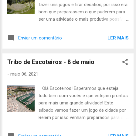
fazer uns jogos e tirar desafios, por isso era
bom que preparassem o que puderem para
ser uma atividade o mais produtiva possível.
Desta vez a atividade vai começar aqui as
10h e acaba no mesmo sítio às 13h. O
LER MAIS
Enviar um comentário
material necessário será o seguinte: -
Uniforme de campo -Lanche -Máscara e gel
-Cantil -Papel e caneta -Caderno de
Tribo de Escoteiros - 8 de maio
desafios Não se esqueçam de avisar as
vossas presenças e se tiverem alguma
-
maio 06, 2021
dúvida não hesitem em contactar. Até
sábado! A Chefia da TEs
Olá Escoteiros! Esperamos que esteja
tudo bem com vocês e que estejam prontos
para mais uma grande atividade! Este
sábado vamos fazer um jogo de cidade por
Belém por isso venham preparados para os
desafios e jogos que vão encarar! Sendo
assim a atividade vai começar à frente do