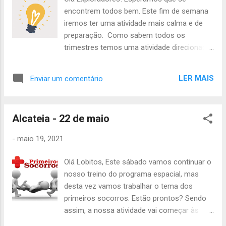
nome, os dos teus encarregados de
encontrem todos bem. Este fim de semana
educação e os seus contactos e morada -
iremos ter uma atividade mais calma e de
Gavião, Koala, Wallaby e Escaravelho. Não se
preparação. Como sabem todos os
esqueçam de confirmar a vossa presença,
trimestres temos uma atividade direcionada
Até sábado, Chefia da Alcateia
para as patrulhas e a manutenção e
aumento do espírito da mesma, esta é a
LER MAIS
Enviar um comentário
Atividade de Patrulha. Como qualquer
atividade terão de seguir as seguintes fases:
Idealizar Eleger Preparar Realizar Avaliar
Alcateia - 22 de maio
Neste sábado vão-se concentrar nas 3
primeiras de forma a conseguirem realizar a
-
maio 19, 2021
melhor atividade possível. Aproveitem a
Atividade de Patrulha para se conhecerem
Olá Lobitos, Este sábado vamos continuar o
melhor e fazerem atividades escotistas que
nosso treino do programa espacial, mas
vos interesse. Estas atividades não são para
desta vez vamos trabalhar o tema dos
defender desafios ou tirar especialidades.
primeiros socorros. Estão prontos? Sendo
Este sábado vai ter início às 14:00 no Jardim
assim, a nossa atividade vai começar às
da Amnistia Internacional ( Aqui ) e fim às
10:00h e acabar às 13:00h no Parque de