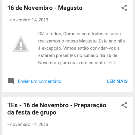
para irem comer umas castanhas
16 de Novembro - Magusto
quentinhas. O Magusto começa às 18h para
familiares e amigos. Levem dinheiro para o
-
novembro 14, 2013
lanche. Já sabem, se precisarem de faltar
avisem por favor a Áquêlà! Até Sábado.
Olá a todos, Como sabem todos os anos
Catarina Arroio Tchil
realizamos o nosso Magusto. Este ano não
é excepção. Vimos então convidar-vos a
estarem presentes no sábado dia 16 de
Novembro para mais um encontro. Estão
convidados todos os familiares e amigos!
Quantos mais melhor. Irá ser passada uma
LER MAIS
Enviar um comentário
selecção de fotografias do ano escotista
passado. O Magusto terá início às 18h.
Contamos com a presença de todos, Até lá.
TEs - 16 de Novembro - Preparação
da festa de grupo
-
novembro 14, 2013