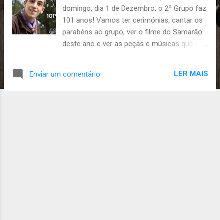
domingo, dia 1 de Dezembro, o 2º Grupo faz
s
101 anos! Vamos ter cerimónias, cantar os
parabéns ao grupo, ver o filme do Samarão
deste ano e ver as peças e músicas que as
divisões andam a preparar. O clã tem de
levar salgados para domingo, e a alcateia
LER MAIS
Enviar um comentário
bolos e doces (vejam o post da alcateia,
está lá a distribuição). Os familiares, amigos
e antigos escoteiros devem estar no grupo
às 14h . Lobitos, escoteiros, exploradores,
caminheiros e chefia devem estar no grupo
às 10h com almoço-frio e uniforme
COMPLETO . Esperamos ver todos no
domingo para celebrarem connosco mais
um aniversário! :) Até lá, Inês Leal P'la Chefia
do 2º Grupo