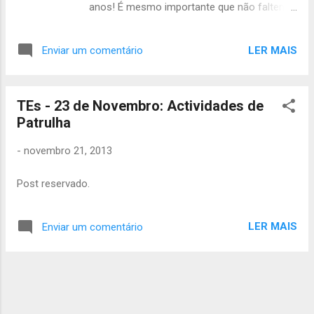
anos! É mesmo importante que não faltem,
porque vamos treinar a peça para
apresentar aos encarregados de educação,
LER MAIS
Enviar um comentário
amigos e família. Levem lanche ou dinheiro
para o lanche. Quem tiver quotas em atraso
tentem pagar este sábado sff. É muito
TEs - 23 de Novembro: Actividades de
importante que se tiverem de faltar, avisem
Patrulha
a Áquêlà por favor! Até Sábado. Catarina
Arroio Tchil
-
novembro 21, 2013
Post reservado.
LER MAIS
Enviar um comentário