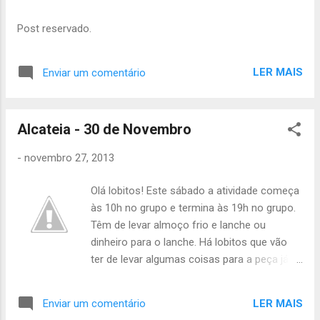
de forma + 1 lata salsicha + 1 Guardanapkins - João - Pão
de Forma + 1 lata salsicha + Sumo - Francisco - 2 Lata
Post reservado.
Salsicha + Sumo + 50x copos plástico Até sábado João
Júlio
LER MAIS
Enviar um comentário
Alcateia - 30 de Novembro
-
novembro 27, 2013
Olá lobitos! Este sábado a atividade começa
às 10h no grupo e termina às 19h no grupo.
Têm de levar almoço frio e lanche ou
dinheiro para o lanche. Há lobitos que vão
ter de levar algumas coisas para a peça já
no sábado : Texugo - chapéu e luvas à
michael jackson, óculos escuros Formiga -
LER MAIS
Enviar um comentário
óculos redondos verdes Camaleão - boné