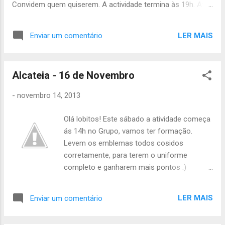
Convidem quem quiserem. A actividade termina às 19h. Até
lá João Júlio
LER MAIS
Enviar um comentário
Alcateia - 16 de Novembro
-
novembro 14, 2013
Olá lobitos! Este sábado a atividade começa
ás 14h no Grupo, vamos ter formação.
Levem os emblemas todos cosidos
corretamente, para terem o uniforme
completo e ganharem mais pontos :)
Tartaruga não te esqueças de levar o
caderno de especialidades! Este sábado
LER MAIS
Enviar um comentário
vamos ter também o Magusto, portanto
convidem os vosso familiares e amigos