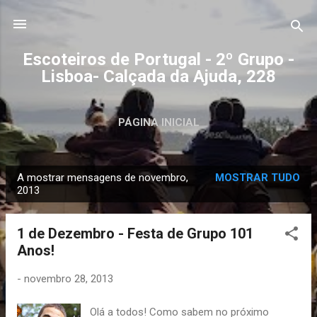
Avançar para o conteúdo principal
Escoteiros de Portugal - 2º Grupo -
Lisboa- Calçada da Ajuda, 228
PÁGINA INICIAL
A mostrar mensagens de novembro,
MOSTRAR TUDO
M
2013
e
n
1 de Dezembro - Festa de Grupo 101
s
Anos!
a
g
-
novembro 28, 2013
e
Olá a todos! Como sabem no próximo
n