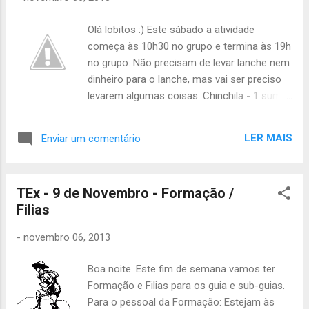
Olá lobitos :) Este sábado a atividade
começa às 10h30 no grupo e termina às 19h
no grupo. Não precisam de levar lanche nem
dinheiro para o lanche, mas vai ser preciso
levarem algumas coisas. Chinchila - 1 sumo
grande Tartaruga- 1 sumo grande Lebre- 1
pacote de bolachas Morcego- 1 pacote de
LER MAIS
Enviar um comentário
pão de forma grande Águia- 1 sumo grande
Esquilo- 1 pacote de bolachas Raposa- 1
sumo grande Escorpião- 1 pacote de
TEx - 9 de Novembro - Formação /
bolachas Arara- 1 pacote de pão de forma
Filias
grande Iguana- 1 pacote de pão de forma
grande Piriquito- 5 maçãs Falcão- 5 maçãs
-
novembro 06, 2013
Suricata- 1 pacote de batatas fritas Texugo-
1 pacote de batatas fritas Formiga- 1
Boa noite. Este fim de semana vamos ter
pacote de bolachas Camaleão- 4 maçãs Já
Formação e Filias para os guia e sub-guias.
sabem, quem precisar de faltar tem de
Para o pessoal da Formação: Estejam às