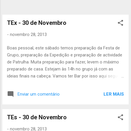
TEx - 30 de Novembro
-
novembro 28, 2013
Boas pessoal, este sábado temos preparação da Festa de
Grupo, preparação da Expedição e preparação de actividade
de Patrulha. Muita preparação para fazer, levem o máximo
preparado de casa. Estejam às 14h no grupo já com as
ideias finais na cabeça. Vamos ter Bar por isso aqui segue
uma lista do que cada um tem de levar: - Carlota -
Bolo/doce + Pão de forma + 1 lata salsicha - Inês - Pão de
LER MAIS
Enviar um comentário
forma + 1 lata salsicha + Sumo - Joana - Bolo/doce + 1 lata
salsicha + Sumo - Jéssica - Sumo + 1 lata salsicha + Batata
pala pala - André - Bolo/doce + 2 lata salsicha - Gonçalo -
TEs - 30 de Novembro
Bolo/doce + Margarina + 1 Guardanapkins - Luis - Pão de
forma + 1 lata salsicha + 50x copos plástico - Bruno - Pão
-
novembro 28, 2013