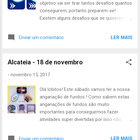
objetivo vai ser tirar tantos desafios quantos
transferência, enviando o comprovativo para a
conseguirem, portanto preparem-se!
Chefia. Alguma questão, falem connosco. Até
Existem alguns desafios que se quiserem
sábado, A Chefia da Tribo de Escoteiros
podem ir começando a pensar em casa.
Este sábado também vamos ter Conselho
LER MAIS
Enviar um comentário
de Guias. Assim sendo, a atividade vai
começar às 13h no Grupo para os Guias e
SubGuias e para os restantes começa às
Alcateia - 18 de novembro
14h. O final também será no grupo às 19h e
é preciso trazerem o seguinte: - Uniforme
-
novembro 15, 2017
completo; - Lanche ou dinheiro; - Papel e
caneta; - Caderno de Desafios ; - PC (se
Olá lobitos! Este sábado vamos ter a nossa
conseguirem); - Dinheiro do Censo (para
angariação de fundos ! Como sabem estas
quem ainda não pagou!). Para o Bruno, o
angariações de fundos são muito
Feiticeiro e o Bernardo, este sábado um dos
importantes para conseguirmos fazer
desafios que calendarizaram é o 206
atividades super divertidas por isso não
(Executa um trabalho criativo), portanto
faltem! O inicio vai ser no Cais do Sodré, ao
pensem no que querem fazer e se quiserem
pé da entrada para o metro, ás 14h.
adiantar já uma parte do trabalho, ou
LER MAIS
Enviar um comentário