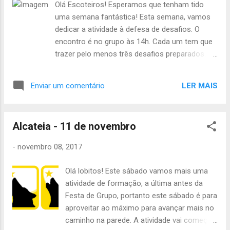
Olá Escoteiros! Esperamos que tenham tido
uma semana fantástica! Esta semana, vamos
dedicar a atividade à defesa de desafios. O
encontro é no grupo às 14h. Cada um tem que
trazer pelo menos três desafios preparados. O
Valentino, o Dawton e a Diana vão ter a
segunda ponte para a Tribo de Exploradores,
LER MAIS
Enviar um comentário
portanto vejam o post da TEx. A Ana Rita e o
José Afonso terminaram a 1ª etapa a semana
passada, e portanto vão receber o lenço este
Alcateia - 11 de novembro
sábado, às 14h30. Tragam o uniforme
completo! Para além disso, esta semana
-
novembro 08, 2017
vamos ter o nosso Magusto. O Magusto
começa às 18h, no grupo. Tragam amigos e
Olá lobitos! Este sábado vamos mais uma
família e venham comer umas castanhas
atividade de formação, a última antes da
connosco! Pedimos ainda a quem tenha papel
Festa de Grupo, portanto este sábado é para
extra (jornais, revistas, entre outros) que traga.
aproveitar ao máximo para avançar mais no
Até sábado! A chefia da Tribo de Escoteiros
caminho na parede. A atividade vai começar