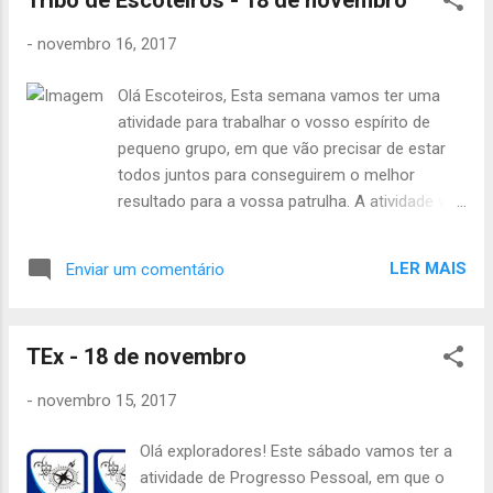
Tribo de Escoteiros - 18 de novembro
esqueçam de avisar. Até sábado, A Chefia
-
novembro 16, 2017
da Alcateia.
Olá Escoteiros, Esta semana vamos ter uma
atividade para trabalhar o vosso espírito de
pequeno grupo, em que vão precisar de estar
todos juntos para conseguirem o melhor
resultado para a vossa patrulha. A atividade vai
começar às 13h no Parque da Serafina e acaba
às 18h30, no mesmo sitio. Coisas a levar: -
LER MAIS
Enviar um comentário
Uniforme completo - Almoço (podem levar se
der mais jeito ou ir já almoçados) - Lanche -
Garrafa com àgua ou cantil - Papel e caneta -
TEx - 18 de novembro
Aparelho que tire fotografias (1 por patrulha)
Outras informações: Esta semana é preciso
-
novembro 15, 2017
pagarem o Censo de 2018, que tem o valor de
20€. Podem levar o dinheiro no sábado e
Olá exploradores! Este sábado vamos ter a
passar no grupo depois na nossa atividade,
atividade de Progresso Pessoal, em que o
deixando diretamente ao Gabriel ou fazer