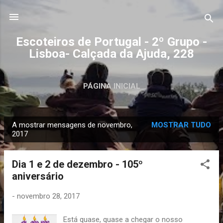
Avançar para o conteúdo principal
Escoteiros de Portugal - 2º Grupo -
Lisboa- Calçada da Ajuda, 228
PÁGINA INICIAL
A mostrar mensagens de novembro,
MOSTRAR TUDO
M
2017
e
n
Dia 1 e 2 de dezembro - 105º
s
aniversário
a
g
-
novembro 28, 2017
e
Está quase, quase a chegar o nosso
n