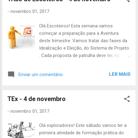
Uniforme completo; - Dinheiro para o lanche;
- 1 PC por patrulha; - Lanche da manhã; -
-
novembro 01, 2017
Almoço-frio; - Papel de Jornal / Listas
telefónicas; Convidem a vossa família para
Olá Escoteiros! Esta semana vamos
o Magusto e venham comer umas
começar a preparação para a Aventura
castanhas que está na altura! Começa às
deste trimestre. Vamos tratar das fases da
18h o Magusto e dura até às 20h. Não se
Idealização e Eleição, do Sistema de Projeto
esqueçam de ligar à Inês como sempre! Até
. Cada proposta de patrulha deve ter, no
sábado! A Chefia da TEx
mínimo, as seguintes informações: - Local -
Transportes - Hipóteses de alojamento -
LER MAIS
Enviar um comentário
Hipóteses de atividades no local - Pontos de
interesse da zona Todas estas informações
dão pontos para o Inter, portanto não
TEx - 4 de novembro
falhem. A atividade será das 14h às 19h, no
grupo. Levem o uniforme completo, lanche e
-
novembro 01, 2017
podem levar um computador por patrulha,
para tratar da proposta. Para a Diana,
Olá exploradores! Este sábado vamos ter a
Dawton e Ana Rita começa às 10h no grupo,
primeira atividade de formação prática do
com o material acima mais almoço frio e