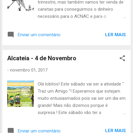
trimestre, mas também vamos ter venda de
caderno de provas. Pedimos que quem tiver
canetas para conseguirmos o dinheiro
jornais antigos ou listas telefónicas em casa
necessário para o ACNAC e para o
que não necessite, leve esta semana para
Samarão. Assim sendo, as informações
utilizarmos no Magusto, que é já na próxima
importantes são as seguintes: o início é às
semana, sff. Alguma dúvida, digam e não
LER MAIS
Enviar um comentário
09h00 de sábado no Grupo, o fim é às 19h00
faltem, atenção às pontuações. Até sábado,
no Grupo e vai ser preciso trazerem o
A Chefia da Tribo de Escoteiros
seguinte: - Uniforme completo; - Lanche da
Alcateia - 4 de Novembro
manhã; - Almoço frio; - Lanche da tarde
(não pode ser dinheiro); - Impermeável; -
-
novembro 01, 2017
Agasalho; - Cantil. Se tiverem em casa
alguma das vossas varas, toldos, espias e
Olá lobitos! Este sábado vai ser a atividade "
coisas do kit da vossa patrulha tragam isso
Traz um Amigo "! Esperamos que estejam
também. Não se esqueçam de ligar à Inês
muito entusiasmados pois vai ser um dia em
na quinta-feira! Até sábado, A Chefia da TEx
grande! Mais não dizemos porque é
surpresa ! Este sábado vão ter a
oportunidade de trazer um amigo para lhe
mostrar como são os escoteiros! O
LER MAIS
Enviar um comentário