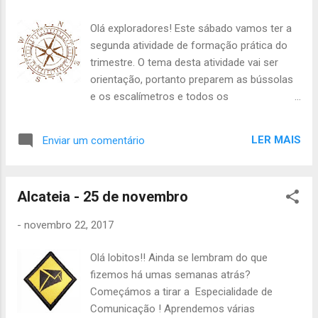
atualizadas - 20€ do censo, para quem ainda
não pagou Confirmem as presenças com os
Olá exploradores! Este sábado vamos ter a
vossos Guias até quinta-feira à noite. Até
segunda atividade de formação prática do
sábado, A Chefia da Tribo de Escoteiros
trimestre. O tema desta atividade vai ser
orientação, portanto preparem as bússolas
e os escalímetros e todos os
conhecimentos que têm sobre orientação.
Assim sendo, a atividade vai começar às
LER MAIS
Enviar um comentário
14h00 de sábado no Parque do Calhau e vai
terminar às 19h00 no Grupo. O que precisam
de levar é o seguinte: - Uniforme completo; -
Alcateia - 25 de novembro
Lanche (obrigatoriamente); - Papel e Caneta;
- Aplicação instalada; - Agasalho; -
-
novembro 22, 2017
Impermeável; - 1 Bateria Portátil por
Patrulha; - Bússola (se tiverem); - Dinheiro
Olá lobitos!! Ainda se lembram do que
para pagar o Censo; Além disso, têm de
fizemos há umas semanas atrás?
garantir que pelo menos um dos elementos
Começámos a tirar a Especialidade de
da patrulha têm uma destas aplicações
Comunicação ! Aprendemos várias
instalada num dos telemóveis: Android: