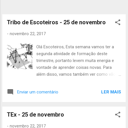
entrem em contacto com os vossos
dirigentes! O jantar vai ser muito divertido,
com algumas surpresas, não faltem! 🍴 3ª
Parte (sim é mesmo para todos, lobitos
Tribo de Escoteiros - 25 de novembro
inclusivé): O ac...
-
novembro 22, 2017
Olá Escoteiros, Esta semana vamos ter a
segunda atividade de formação deste
trimestre, portanto levem muita energia e
vontade de aprender coisas novas. Para
além disso, vamos também ver como vão
as vossas tarefas dos cargos de patrulha, é
favor levarem as coisas atualizadas. As
LER MAIS
Enviar um comentário
informações são as seguintes: Inicio: 10h no
Grupo Final: 19h no Grupo É preciso levar: -
Uniforme completo - Impermeável -
TEx - 25 de novembro
Almoço + lanche - Cantil com água - Papel e
caneta - Tarefas dos cargos de patrulha
-
novembro 22, 2017