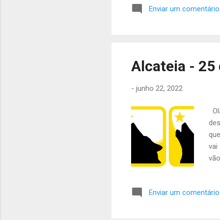
diminuir o nosso consumo d
Enviar um comentário
da tabela abaixo: Andorinh
Lourenço Coca-cola (1.5L) 
Coca-cola (1.5L) Borboleta
Cláudia Meixedo Morangos A
Alcateia - 25
-
junho 22, 2022
Olá
des
que
vai
vão
Can
sem
Enviar um comentário
em 
os 
Cos