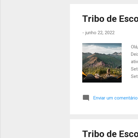
pre
com
Tribo de Esco
e c
pre
-
junho 22, 2022
Olá
Dei
ati
Set
Set
do 
Col
Enviar um comentário
de 
pre
pan
20h
esc
Tribo de Esco
uma