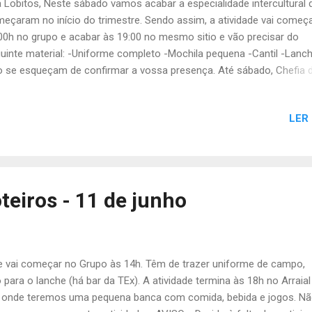
 Lobitos, Neste sábado vamos acabar a especialidade intercultural 
eçaram no início do trimestre. Sendo assim, a atividade vai começ
00h no grupo e acabar às 19:00 no mesmo sitio e vão precisar do
uinte material: -Uniforme completo -Mochila pequena -Cantil -Lanc
 se esqueçam de confirmar a vossa presença. Até sábado, Chefia 
ateia
LER
teiros - 11 de junho
de vai começar no Grupo às 14h. Têm de trazer uniforme de campo,
 para o lanche (há bar da TEx). A atividade termina às 18h no Arraial
, onde teremos uma pequena banca com comida, bebida e jogos. Nã