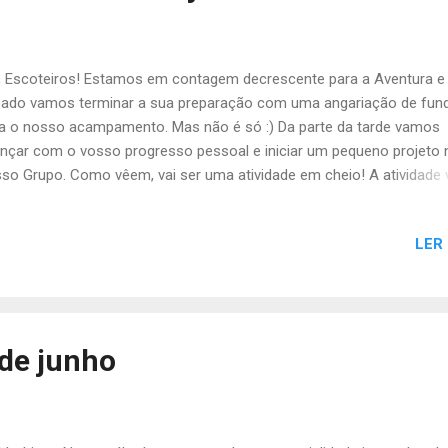
Costa da Caparica, no domingo, dia 3 de julh...
, Escoteiros! Estamos em contagem decrescente para a Aventura e
ado vamos terminar a sua preparação com uma angariação de fun
a o nosso acampamento. Mas não é só :) Da parte da tarde vamos
nçar com o vosso progresso pessoal e iniciar um pequeno projeto 
so Grupo. Como vêem, vai ser uma atividade em cheio! A atividade 
eçar às 10h na Rotunda de Entrecampos (do lado do Campo Grand
mina às 19h no Grupo . Precisam de trazer o seguinte material: Unif
LER
Campo + BP/Boné dos Escoteiros Colete Refletor Mochila Pequena 
oço Frio Lanche Caderno e Caneta Cartão 7 colinas com 1 viagem
se Luvas de Jardinagem Como sabem, a Aventura é já na próxima
ana (dias 24, 25 e 26 de junho). Pedimos que confirmem a vossa
sença na atividade, pagando a primeira prestação da inscrição no va
 de junho
 Não se esqueçam de confirmar a vossa presença nesta atividade. 
ado, A Chefia da Tribo de Escoteiros