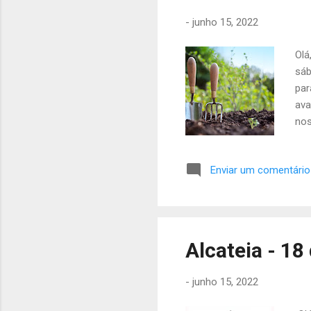
na 
-
junho 15, 2022
Olá
sáb
par
ava
nos
com
ter
Enviar um comentário
de 
Alm
Pas
sem
pre
Alcateia - 18
5€.
Sáb
-
junho 15, 2022