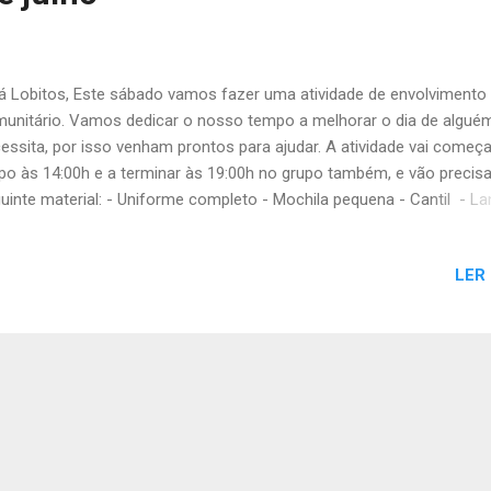
 Lobitos, Este sábado vamos fazer uma atividade de envolvimento
unitário. Vamos dedicar o nosso tempo a melhorar o dia de algué
essita, por isso venham prontos para ajudar. A atividade vai começ
po às 14:00h e a terminar às 19:00h no grupo também, e vão precisa
uinte material: - Uniforme completo - Mochila pequena - Cantil - L
a os lobitos que vão ao Picnicão, não se esqueçam de ir ver o post
tividade. Não se esqueçam de confirmar a vossa presença. Até sáb
LER
fia da Alcateia