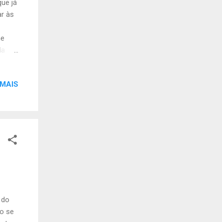
que já
ar às
he
da
 MAIS
 do
o se