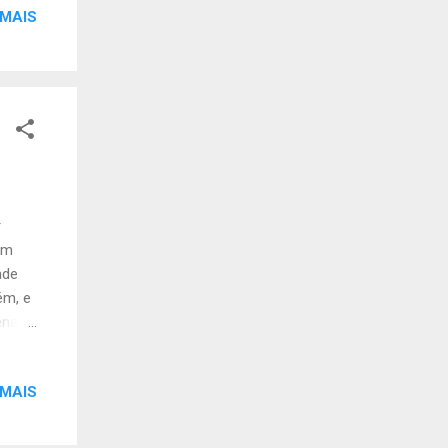
rial
 MAIS
co
ia 2
 Melão
r
em
ade
ém, e
ena -
ogos
 MAIS
odos
C , na
ossa