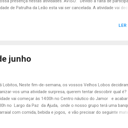
ssa presença nestas atividades. AVISO: Devido à falta de particip
dade de Patrulha da Leão esta vai ser cancelada. A atividade vai dec
8h. Até sábado, A Chefia da Tribo de Escoteiros
LER
de junho
 Lobitos, Neste fim-de-semana, os vossos Velhos Lobos decidira
anizar-vos uma atividade surpresa, querem tentar descobrir qual é?
vidade vai começar às 14:00h no Centro náutico do Jamor e acabar
00h no Largo da Paz da Ajuda, onde o nosso grupo terá uma banq
arraial com comida, bebida e jogos, e vão precisar do seguinte mater
hila Pequena -protetor solar -Cantil -Uniforme completo - Passe ca
cartão viva viagens com 1 viagem de comboio -5€ (2€ para a ativida