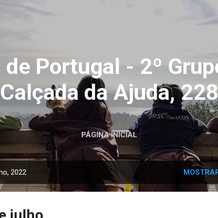
Avançar para o conteúdo principal
 de Portugal - 2º Grup
Calçada da Ajuda, 22
PÁGINA INICIAL
ho, 2022
MOSTRAR
e julho