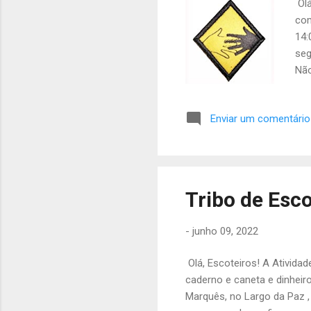
Olá
com
14:
seg
Não
Alc
Enviar um comentário
Tribo de Esco
-
junho 09, 2022
Olá, Escoteiros! A Ativida
caderno e caneta e dinheiro
Marquês, no Largo da Paz 