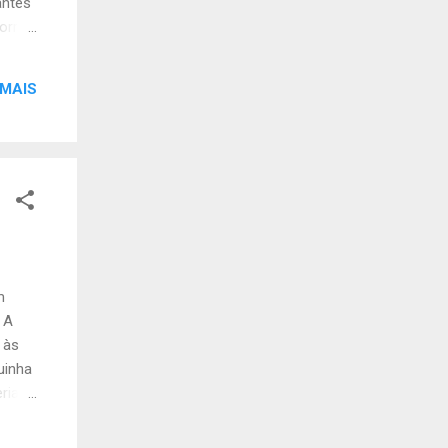
antes
orrer
 MAIS
m
 A
 às
uinha
ial: -
rris
de +