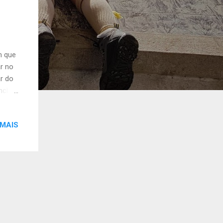
m que
ar no
r do
anche
 sobre
ado,
 MAIS