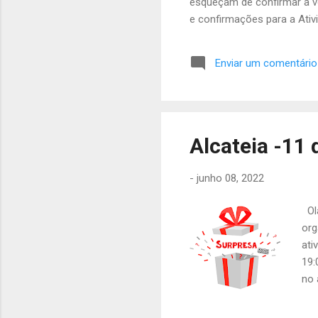
esqueçam de confirmar a vo
e confirmações para a Ativi
com os outros das 14h as 1
Enviar um comentário
Alcateia -11 
-
junho 08, 2022
Olá
org
ati
19:
no 
Moc
ou 