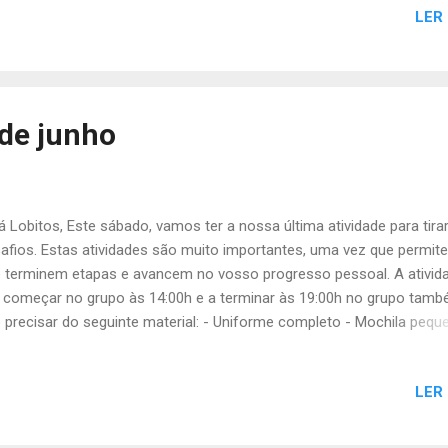
e plástico) - Valor da inscrição (para quem ainda não pagou) - Mate
LER
a + Diogo Leão Coca-cola (1.5L) + 7 up (1.5L) Escaravelho + Francis
+ 7 up (1.5L) Rato 2 Coca-cola (1.5L) Coelho 2 Coca-cola (1.5L) Águ
 2 Coca-cola (1.5L) Formiga 2 Coca-cola (1.5L) Gonçalo Fernandes
lice Rodr...
 de junho
 Lobitos, Este sábado, vamos ter a nossa última atividade para tira
afios. Estas atividades são muito importantes, uma vez que permit
 terminem etapas e avancem no vosso progresso pessoal. A ativid
 começar no grupo às 14:00h e a terminar às 19:00h no grupo tamb
 precisar do seguinte material: - Uniforme completo - Mochila pequ
til - Lanche - Cartão de desafios Vamos aproveitar o post desta
ana e falar um pouco sobre o Picnicão. O Picnicão é um dia com j
LER
família, almoço e cerimónias, onde celebramos as conquistas de t
escoteiros ao longo deste ano O Picnicão deste ano vai ser no PNE
ta da Caparica, no domingo, dia 3 de julho . . Devem confirmar a v