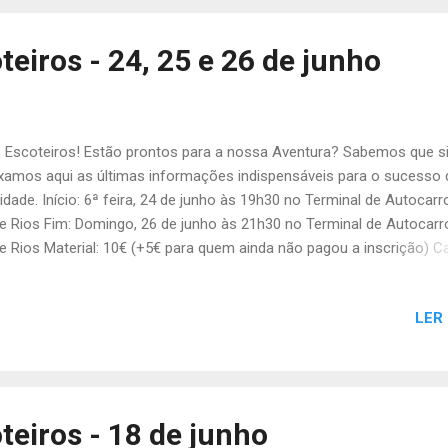
sença e da vossa família no Picnicão e fazer o pagamento de acor
 o seguinte preçário: Escoteiros: 3€ Crianças até aos 6 anos: 1€ A
teiros - 24, 25 e 26 de junho
rianças maiores de 6 anos: 7€ Não se esqueçam de confirmar a vo
sença para este sábado e do Pi...
, Escoteiros! Estão prontos para a nossa Aventura? Sabemos que s
xamos aqui as últimas informações indispensáveis para o sucesso 
vidade. Início: 6ª feira, 24 de junho às 19h30 no Terminal de Autocarr
e Rios Fim: Domingo, 26 de junho às 21h30 no Terminal de Autocarr
e Rios Material: 10€ (+5€ para quem ainda não pagou a inscrição) C
Cidadão Jantar Frio Mochila Grande Uniforme de Campo Saco-Cam
chonete 1 Muda de Roupa Fato de Banho e Toalha Colete Refletor E
LER
Higiene Papel Higiénico Cantil Canivete ou Faca de Mato Lanterna (d
ferência frontal) Agasalho Castanho Impermeável Prato, talheres, c
o da loiça Notas: O horário do telefonema é no sábado das 19h30 
30. A Aventura será a última atividade da Tribo de Escoteiros deste
otista, mas não a última atividade de todas! Vamos encerrar o ano
teiros - 18 de junho
 atividade de Grupo: o PICNICÃO! O Picnicão deste ano vai ser no 