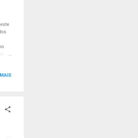
 este
dos
no
vai
e) e
orme
 MAIS
Cantil
 ou
lor de
Até