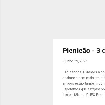
Picnicão - 3 
-
junho 29, 2022
Olá a todos! Estamos a che
acabasse sem mais um ativi
amigos estão também convi
Esperamos que estejam pro
Início : 12h, no PNEC Fim 
confortável (para quem não 