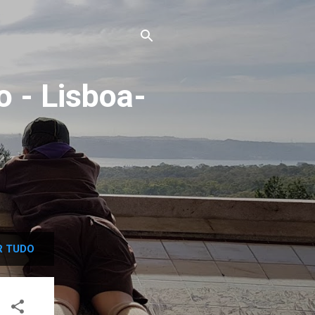
o - Lisboa-
8
 TUDO