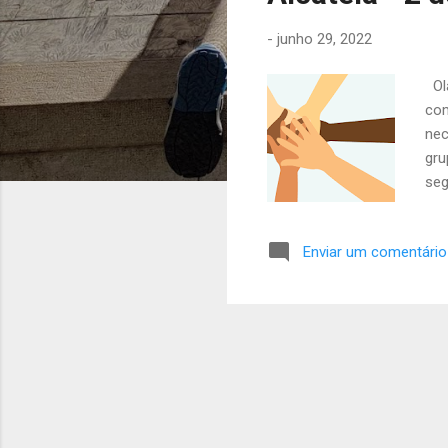
a
-
junho 29, 2022
g
e
Olá
n
com
s
nec
gru
seg
Par
a a
Enviar um comentário
Che