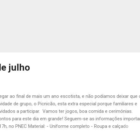
de julho
gar ao final de mais um ano escotista, e não podiamos deixar que 
dade de grupo, o Picnicão, esta extra especial porque familiares e
dados a participar. Vamos ter jogos, boa comida e cerimónias.
ntos para este dia em grande! Seguem-se as informações importa
: 17h, no PNEC Material: - Uniforme completo - Roupa e calçado
tem uniforme) - Cantil - Prato, talheres e copo reutilizáveis (de mo