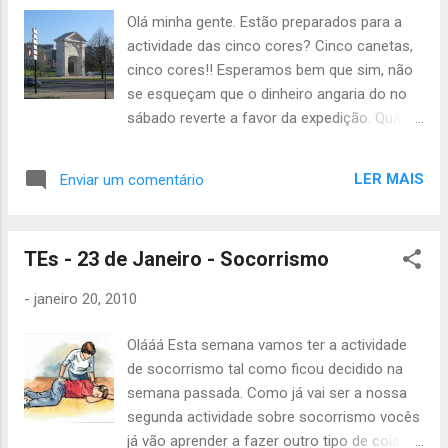
esqueçam de avisar!!
Olá minha gente. Estão preparados para a
actividade das cinco cores? Cinco canetas,
cinco cores!! Esperamos bem que sim, não
se esqueçam que o dinheiro angaria do no
sábado reverte a favor da expedição. Quanto
melhor correr esta venda, maior a
probabilidade de a expedição correr bem!!
LER MAIS
Enviar um comentário
Como foi dito na semana passada, o
encontro é na Praça de Espanha às 14h .
Quem tiver colete reflector é para levar,
TEs - 23 de Janeiro - Socorrismo
quem não tem, avise que nós trataremos do
assunto. A actividade acaba às 19h no
-
janeiro 20, 2010
grupo. Levem passe ou cartão 7 colinas
(com uma viagem). Este sábado há também
Olááá Esta semana vamos ter a actividade
reunião de encarregados de educação , que
de socorrismo tal como ficou decidido na
é como de costume às 17h no grupo! Até
semana passada. Como já vai ser a nossa
sábado, Catarina Neves
segunda actividade sobre socorrismo vocês
já vão aprender a fazer outro tipo de coisas.