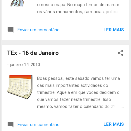
o nosso mapa. No mapa temos de marcar
os vários monumentos, farmácias, polícia e
outras coisas importantes que
encontrarmos pelo caminho, por isso temos
LER MAIS
Enviar um comentário
de estar muito atentos pelo caminho!
Material a trazer: - Máquina fotográfica pro
bando (o guia é responsável por trazê-la!
TEx - 16 de Janeiro
Borboleta, Lagartixa e Gato) - Dinheiro para
o lanche no bar da TEs ( OBRIGATÓRIO!! ) A
-
janeiro 14, 2010
actividade tem início às 14h e fim às 19h no
grupo, como costume. AVISEM SE TIVEREM
Boas pessoal, este sábado vamos ter uma
DE FALTAR!! Até sábado! Inês Leal, Akela
das mais importantes actividades do
trimestre. Aquela em que vocês decidem o
que vamos fazer neste trimestre. Isso
mesmo, vamos fazer o calendário do 2º
trimestre. Espero que ainda se lembrem da
actividade passada, para que esta seja muito
LER MAIS
Enviar um comentário
mais produtiva, e assim termos tempo para