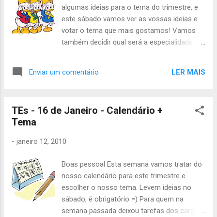
algumas ideias para o tema do trimestre, e
este sábado vamos ver as vossas ideias e
votar o tema que mais gostamos! Vamos
também decidir qual será a especialidade
que vamos fazer este trimestre. Por fim,
vamos ver como foi o vosso
LER MAIS
Enviar um comentário
comportamento o trimestre passado e
decidir se recebem o prémio de escolherem
uma actividade à vossa escolha... :P Para
TEs - 16 de Janeiro - Calendário +
além destas votações e decisões todas,
Tema
vamos ter também alguma formação e
jogos! Não se esqueçam de trazer lanche ou
-
janeiro 12, 2010
dinheiro para o lanche. Até sábado! Inês
Leal, Akela
Boas pessoal Esta semana vamos tratar do
nosso calendário para este trimestre e
escolher o nosso tema. Levem ideias no
sábado, é obrigatório =) Para quem na
semana passada deixou tarefas dos cargos