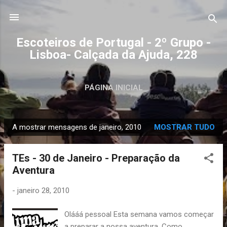
Avançar para o conteúdo principal
Escoteiros de Portugal - 2º Grupo -
Lisboa- Calçada da Ajuda, 228
PÁGINA INICIAL
A mostrar mensagens de janeiro, 2010
MOSTRAR TUDO
M
e
TEs - 30 de Janeiro - Preparação da
n
Aventura
s
a
-
janeiro 28, 2010
g
e
Olááá pessoal Esta semana vamos começar
n
a preparar a nossa aventura. Como