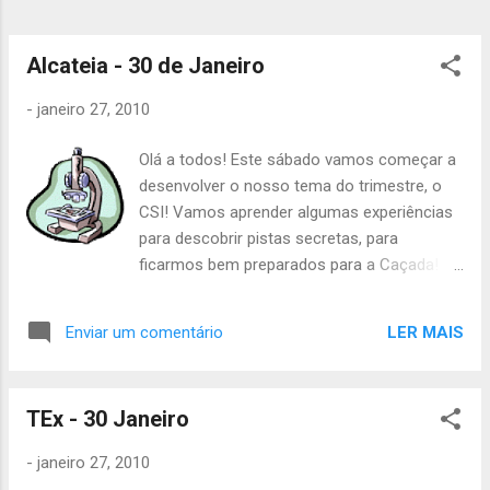
Alcateia - 30 de Janeiro
-
janeiro 27, 2010
Olá a todos! Este sábado vamos começar a
desenvolver o nosso tema do trimestre, o
CSI! Vamos aprender algumas experiências
para descobrir pistas secretas, para
ficarmos bem preparados para a Caçada!
Para além disso, vamos também ter
formação. A actividade vai ter a duração
LER MAIS
Enviar um comentário
normal, das 14h às 19h. Tragam lanche ou
dinheiro para o lanche. E às 17h vamos ter
reunião de pais, não se esqueçam. Até
TEx - 30 Janeiro
sábado e juízo ;) P.S. - Precisamos das fotos
da semana passada do Bando Preto e do
-
janeiro 27, 2010
Bando Branco Se tiverem de faltar não se