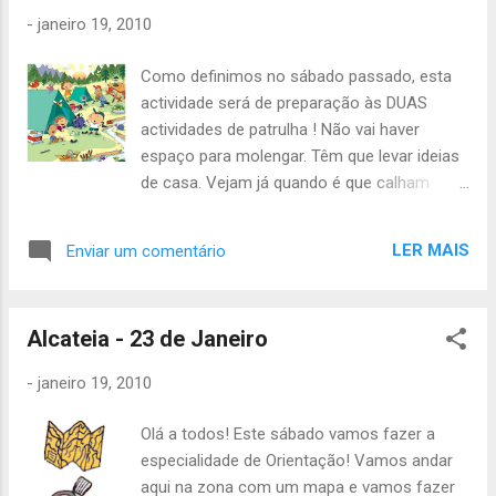
embalagen de guardanapos, 1 lata de 8
-
janeiro 19, 2010
salsichas A ...
Como definimos no sábado passado, esta
actividade será de preparação às DUAS
actividades de patrulha ! Não vai haver
espaço para molengar. Têm que levar ideias
de casa. Vejam já quando é que calham
mais ou menos os vossos testes para não
haver faltas nas actividades de patrulha.
LER MAIS
Enviar um comentário
Estejam no grupo às 14h, a actividade acaba
às 19h. Não se esqueçam de levar as ideias .
Quem no sábado passado esteve a preparar
Alcateia - 23 de Janeiro
provas, leve-as bem sabidas, pois se houver
tempo, tratamos disso. 1ª etapa - 107, 114
-
janeiro 19, 2010
2ª etapa - 209, 212 Levem a caderneta e
dinheiro para o bar da TEs. Até sábado,
Olá a todos! Este sábado vamos fazer a
Catarina Neves
especialidade de Orientação! Vamos andar
aqui na zona com um mapa e vamos fazer