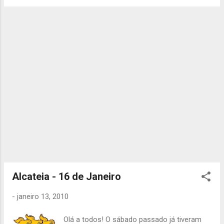
fazer as restantes coisas que estão
planeadas. Venham preparados com ideias
de actidades que querem fazer!! Esta
actividade é, como de costume, das 14h às
19h, com ponto de encontro na sede. Até
sábado, Catarina Neves
Alcateia - 16 de Janeiro
-
janeiro 13, 2010
Olá a todos! O sábado passado já tiveram