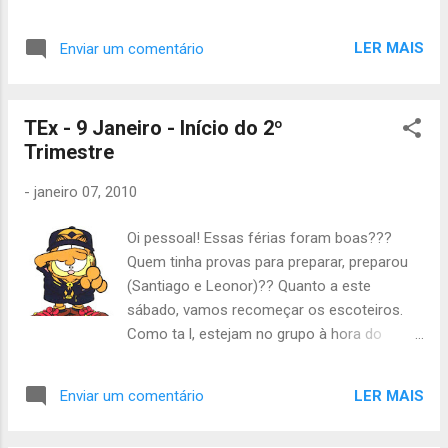
de patrulha por acabar também vai ter
tempo de as finalizar. A actividade vai ter o
LER MAIS
Enviar um comentário
horário normal, das 14h ás 19h. Tragam
lanche de casa. Até sabádo, Ricardo Arroio
TEx - 9 Janeiro - Início do 2º
Trimestre
-
janeiro 07, 2010
Oi pessoal! Essas férias foram boas???
Quem tinha provas para preparar, preparou
(Santiago e Leonor)?? Quanto a este
sábado, vamos recomeçar os escoteiros.
Como ta l, estejam no grupo à hora do
costume, ou seja, às 14h . Levem lanche ou
dinheiro, pois vamos ficar pelo grupo a
LER MAIS
Enviar um comentário
preparar o trimestre que aí vem. Espero que
o novo ano vos tenha dado muita vontade