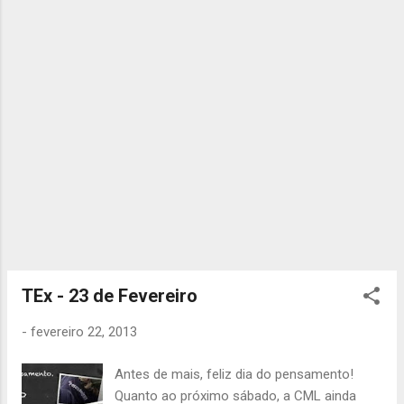
ainda nos entregaram a ficha de inscrição
que entregámos há umas semanas, é muito
importante que nos entreguem a ficha O
MAIS RÁPIDO POSSÍVEL, temos de
actualizar as informações de todos.
Qualquer dúvida, ou caso tenham de fal...
TEx - 23 de Fevereiro
-
fevereiro 22, 2013
Antes de mais, feliz dia do pensamento!
Quanto ao próximo sábado, a CML ainda