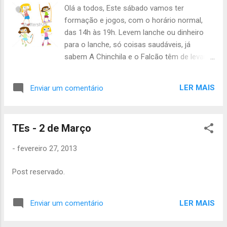
Olá a todos, Este sábado vamos ter
formação e jogos, com o horário normal,
das 14h às 19h. Levem lanche ou dinheiro
para o lanche, só coisas saudáveis, já
sabem A Chinchila e o Falcão têm de levar
uma colecção para nos mostrarem e
falarmos sobre ela, é uma prova de 3ª
LER MAIS
Enviar um comentário
etapa! A Joaninha tem levar roupa para
sujar, para além do uniforme completo. O
Cão e o Texugo vão ter actividade de ponte
TEs - 2 de Março
com a Tribo de Escoteiros, por favor vejam
as informações abaixo no post da TEs.
-
fevereiro 27, 2013
Peço a todos que levem 1,5€ para podermos
pedir os vossos cartões de sócios da AEP.
Post reservado.
Os lobitos que vão ao Samarão têm de
pagar até este sábado a prestação de
Janeiro e Fevereiro, sem falta! Os paizinhos
LER MAIS
Enviar um comentário
que quiserem pagar as quotas também
estão à vontade :) Por fim, há lobitos que