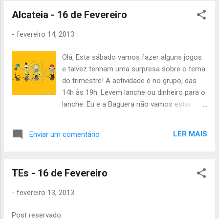
Até sábado Catarina Neves
Alcateia - 16 de Fevereiro
-
fevereiro 14, 2013
Olá, Este sábado vamos fazer alguns jogos
e talvez tenham uma surpresa sobre o tema
do trimestre! A actividade é no grupo, das
14h às 19h. Levem lanche ou dinheiro para o
lanche. Eu e a Baguera não vamos estar
presentes porque vamos estar numa
actividade para chefes, com o resto da
LER MAIS
Enviar um comentário
nossa Chefia! Vão estar com o Pai Lobo,
Tchill e Catarina. Portem-se bem :) Até
sábado! Inês Leal Àquêlá
TEs - 16 de Fevereiro
-
fevereiro 13, 2013
Post reservado.