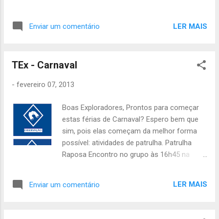
LER MAIS
Enviar um comentário
TEx - Carnaval
-
fevereiro 07, 2013
Boas Exploradores, Prontos para começar
estas férias de Carnaval? Espero bem que
sim, pois elas começam da melhor forma
possível: atividades de patrulha. Patrulha
Raposa Encontro no grupo às 16h45 na
sexta-feira. Fim às 18h00 de domingo, no
Jardim Botânico. Material Individual: 8.30€;
LER MAIS
Enviar um comentário
Uniforme completo; Saco de cama, c
olchonete; Prato, talheres e copo; Máquina
fotográfica, papel e caneta; Impermeável;