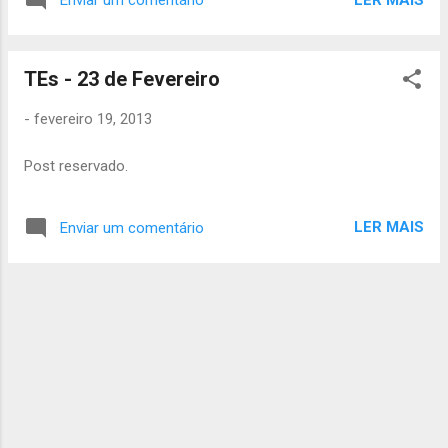
Enviar um comentário
ainda não o fez, as fichas de inscrição
preenchidas e completas. É muito importante!!
Levem também dinheir das canetas, se tiverem.
TEs - 23 de Fevereiro
E não se esqueçam de pagar as quotas e
Samarão :) Até sábado Inês Leal Àquêlá
-
fevereiro 19, 2013
Post reservado.
LER MAIS
Enviar um comentário