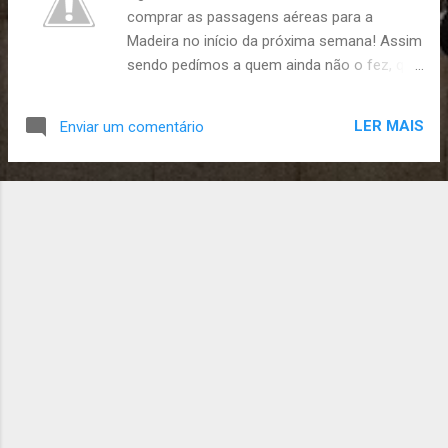
comprar as passagens aéreas para a
s
Madeira no início da próxima semana! Assim
sendo pedímos a quem ainda não o fez, que
paguem as mensalidades de Janeiro e
Fevereiro ;) Qualquer dúvida pode ser
LER MAIS
Enviar um comentário
esclarecida com o Hugo Silva no Sábado.
Até Sábado, A Chefia do 2º Grupo