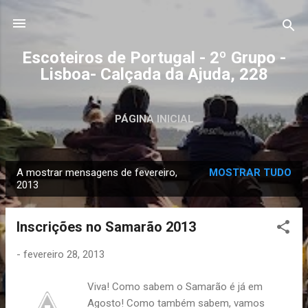
Avançar para o conteúdo principal
Escoteiros de Portugal - 2º Grupo -
Lisboa- Calçada da Ajuda, 228
PÁGINA INICIAL
A mostrar mensagens de fevereiro,
MOSTRAR TUDO
M
2013
e
n
Inscrições no Samarão 2013
s
a
-
fevereiro 28, 2013
g
Viva! Como sabem o Samarão é já em
e
Agosto! Como também sabem, vamos
n