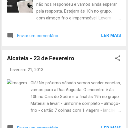
não nos respondeu e vamos ainda esperar
pela resposta. Estejam às 10h no grupo,
com almoço frio e impermeável. Levem
também o caderno de provas, pois não
sabemos o que o tempo nos reserva e as
LER MAIS
Enviar um comentário
coisas da expedição adiantadas. Não
esquecer os pagamentos do Samarão e as
fichas de inscrição! Até sábado, Catarina
Alcateia - 23 de Fevereiro
Neves
-
fevereiro 21, 2013
Olá! No próximo sábado vamos vender canetas,
vamos para a Rua Augusta. O encontro é às
10h no Cais do Sodré e o final às 19h no grupo.
Material a levar: - uniforme completo - almoço-
frio - cartão 7 colinas com 1 viagem - lanche
ou dinheiro para o lanche - agasalho - casaco
impermeável Não se esqueçam de levar, quem
LER MAIS