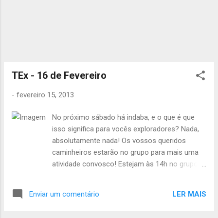
TEx - 16 de Fevereiro
-
fevereiro 15, 2013
No próximo sábado há indaba, e o que é que
isso significa para vocês exploradores? Nada,
absolutamente nada! Os vossos queridos
caminheiros estarão no grupo para mais uma
atividade convosco! Estejam às 14h no grupo,
vamos preparar a expedição. Quem ainda tem
prestações do Samarão em atraso não se
LER MAIS
Enviar um comentário
esqueça de as levar, bem como as inscrições
no Samarão e fichas de inscrição atualizadas.