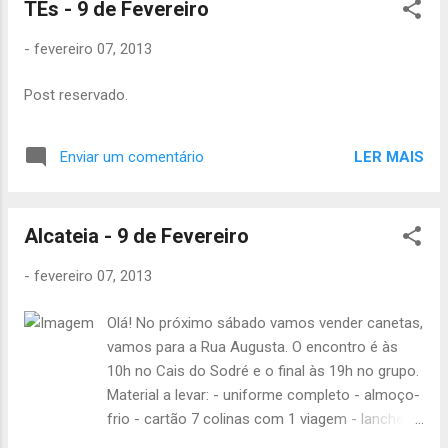
TEs - 9 de Fevereiro
Estojo de higiene; Cantil; Cartão Lisboa Viva
ou 7 colinas vazio (sem dinheiro nem
-
fevereiro 07, 2013
viagens); André Carvalho: 2 lata de atum; 1
pacote grande de batatas palha; 1 pacote de
Post reservado.
cereais; sal; 2 pacotes de tang Gonçalo Silva:
2 lata de atum; azeite; 1 pacote de cereais; 1
lata grande de feijões; 1 embalagem de
LER MAIS
Enviar um comentário
tullicreme Luís Bugalho: 1 lata de atum; 2
cebolas; 1 pacote de leite; 3 batatas; farinha;
1 lata de ananás Bruno Marques: 1 lata de
Alcateia - 9 de Fevereiro
atum; 2 pacotes de tang; 1 pacote de leite; 3
batatas; 1 lata de salsichas Francisco Cruz:
-
fevereiro 07, 2013
1 lata de atum; 1 pacote...
Olá! No próximo sábado vamos vender canetas,
vamos para a Rua Augusta. O encontro é às
10h no Cais do Sodré e o final às 19h no grupo.
Material a levar: - uniforme completo - almoço-
frio - cartão 7 colinas com 1 viagem - lanche
ou dinheiro para o lanche - agasalho Não se