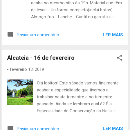
acaba no mesmo sítio às 19h. Material que têm
educação (inclusive para Escoteiros). Não
de levar: - Uniforme completo(inclui botas) -
se esqueçam de se inscrever este sábado,
Almoço frio - Lanche - Cantil ou garrafa de
se ainda não o fizeram. Até sábado! A
água - Papel e caneta Não se esqueçam da
Chefia da Tribo de Escoteiros
atividade de pais na próxima semana! O limite
LER MAIS
Enviar um comentário
para inscrições é este sábado. Até sábado, A
Chefia da TEx
Alcateia - 16 de fevereiro
-
fevereiro 13, 2019
Olá lobitos! Este sábado vamos finalmente
acabar a especialidade que tivemos a
trabalhar neste trimestre e no trimestre
passado. Ainda se lembram qual é? É a
Especialidade de Conservação da Natureza !
Nesta atividade vamos aproveitar para
explorar sítios novos e fazer muitos jogos!
LER MAIS
Enviar um comentário