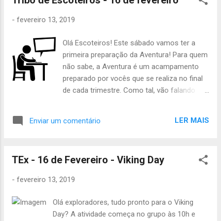
Tribo de Escoteiros - 16 de fevereiro
Acrescentando e relembrando o que
-
fevereiro 13, 2019
ouviram na minha mensa...
Olá Escoteiros! Este sábado vamos ter a
primeira preparação da Aventura! Para quem
não sabe, a Aventura é um acampamento
preparado por vocês que se realiza no final
de cada trimestre. Como tal, vão falando
entre vocês para trazerem já algumas ideias
do que querem fazer. Durante a atividade,
LER MAIS
Enviar um comentário
vamos ter ainda alguns jogos a contar para
o Inter-Patrulhas. A atividade começa às
10h, no grupo, e termina às 19h, também no
TEx - 16 de Fevereiro - Viking Day
grupo. Têm que trazer: uniforme completo
lanche ou dinheiro para lanche almoço frio
-
fevereiro 13, 2019
papel e caneta PC (um por Patrulha)
Qualquer dúvida digam. Relembramos ainda
Olá exploradores, tudo pronto para o Viking
que acaba neste sábado o prazo para a
Day? A atividade começa no grupo às 10h e
inscrição na atividade de encarregados de