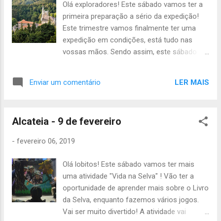
Olá exploradores! Este sábado vamos ter a
primeira preparação a sério da expedição!
Este trimestre vamos finalmente ter uma
expedição em condições, está tudo nas
vossas mãos. Sendo assim, este sábado a
atividade começa às 14h00 no Grupo e
acaba às 19h00 no mesmo sítio. Vai ser
LER MAIS
Enviar um comentário
preciso trazerem o seguinte: - Uniforme
completo; - Caderno de Desafios; - Papel e
caneta; - Lanche ou dinheiro; - PC (um por
Alcateia - 9 de fevereiro
equipa); Aproveitamos para relembrar que
no próximo dia 23 de fevereiro, vamos ter a
-
fevereiro 06, 2019
atividade de encarregados de educação. A
inscrição pode ser feita até dia 16, e tem um
Olá lobitos! Este sábado vamos ter mais
custo de 5€. Venham passar um dia muito
uma atividade "Vida na Selva" ! Vão ter a
divertido connosco! Se tiverem alguma
oportunidade de aprender mais sobre o Livro
dúvida, perguntem ao Júlio quando lhe
da Selva, enquanto fazemos vários jogos.
ligarem! Até sábado, A Chefia da TEx
Vai ser muito divertido! A atividade vai