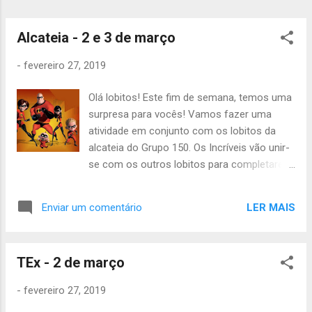
Alcateia - 2 e 3 de março
-
fevereiro 27, 2019
Olá lobitos! Este fim de semana, temos uma
surpresa para vocês! Vamos fazer uma
atividade em conjunto com os lobitos da
alcateia do Grupo 150. Os Incríveis vão unir-
se com os outros lobitos para completarem
uma tarefa muito importante. Vai ser uma
atividade cheia de jogos e diversão! E mais
LER MAIS
Enviar um comentário
não dizemos! Se quiserem descobrir, têm de
aparecer no sábado! A atividade começa no
sábado, às 10h, na Sede do Grupo 150, São
TEx - 2 de março
Miguel das Encostas (localização aqui ).
Precisam de levar: 7.5€ Almoço frio, Mochila
-
fevereiro 27, 2019
grande, Saco de cama, Colchonete,