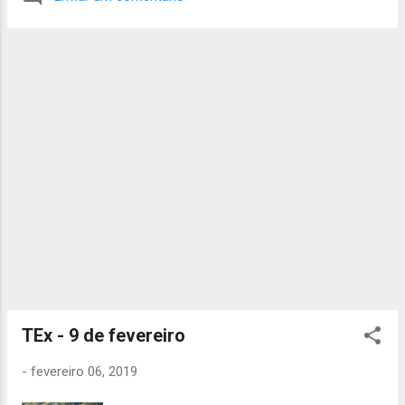
A atividade vai começar às 10h no Centro de
Interpretação de Monsanto (localização aqui
). Precisam de levar: Mochila pequena,
Uniforme completo, Cantil, Almoço frio,
Lanche, Impermeável. A atividade acaba às
17h no Parque Recreativo do Alto da
Serafina (localização aqui ). Se tiverem de
faltar, não se esqueçam de avisar. Até
sábado, A Chefia da Alcateia.
TEx - 9 de fevereiro
-
fevereiro 06, 2019