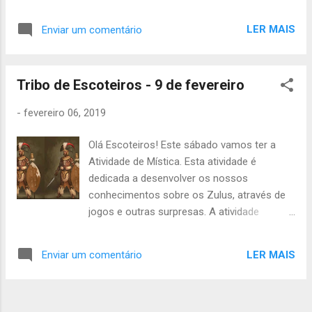
começar às 14h no grupo . Precisam de
levar mochila pequena, uniforme completo,
LER MAIS
Enviar um comentário
cantil e lanche. A atividade acaba às 19h no
grupo . Para além da atividade de sábado
para todos os lobitos, também vamos ter o
Tribo de Escoteiros - 9 de fevereiro
Acampamento de Guias e Sub-Guias .
Portanto para a Joaninha, Coruja, Lebre,
-
fevereiro 06, 2019
Águia, Papagaio, Esquilo, Koala e Borboleta,
a atividade só vai acabar às 15h de domingo,
Olá Escoteiros! Este sábado vamos ter a
no grupo. Os Guias e Sub-Guias precisam de
Atividade de Mística. Esta atividade é
levar o seguinte material extra: 6€, Mochila
dedicada a desenvolver os nossos
grande, Colchonete, Saco de cama Fato de
conhecimentos sobre os Zulus, através de
treino (para dormir), Prato, talheres, copo e
jogos e outras surpresas. A atividade
pano de loiça, Estojo de higiene, Muda de
começa às 14h, no grupo, e termina às 19h,
roupa (roupa interior e t-shirt escotista),
também no grupo. Têm que trazer uniforme
Cantil, Agasalho, Impermeável.
LER MAIS
Enviar um comentário
completo, lanche ou dinheiro para lanche,
Aproveitamos para relembrar que no
cantil e impermeável. Para os guias e sub-
próximo dia 23 de fevereiro, vamos ter a
guias, a seguir à atividade de sábado, vamos
atividade de enc...