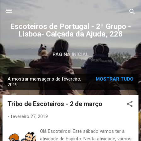
Avançar para o conteúdo principal
Escoteiros de Portugal - 2º Grupo -
Lisboa- Calçada da Ajuda, 228
PÁGINA INICIAL
A mostrar mensagens de fevereiro,
MOSTRAR TUDO
M
2019
e
n
Tribo de Escoteiros - 2 de março
s
a
-
fevereiro 27, 2019
g
Olá Escoteiros! Este sábado vamos ter a
e
atividade de Espírito. Nesta atividade, vamos
n