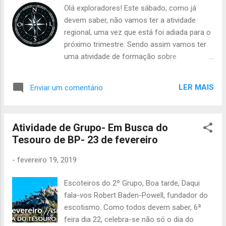
Uniforme completo, Muda de roupa (t-shirt
Olá exploradores! Este sábado, como já
escotista e roupa interior), Agasalho
devem saber, não vamos ter a atividade
castanho, Impermeável, Fato de banho,
regional, uma vez que está foi adiada para o
Braçadeiras (para quem não sabe nadar),
próximo trimestre. Sendo assim vamos ter
Chinelos, Toalha, Estojo de higiene, Pijama
uma atividade de formação sobre
(fato de treino), Lanterna, Prato, talheres,
orientação. Sendo assim, o início será às
copo e pano de loiça, Cantil. A atividade vai
14h00 junto às piscinas do Jamor e o final
acabar no domingo, às 15h, na Sede do
LER MAIS
Enviar um comentário
será às 19h00 no mesmo sítio. É preciso
Grupo 150. Se tiverem de faltar, não se
trazerem o seguinte: - Uniforme completo; -
esqueçam de avisar. Até sábado, A Chefia
Agasalho e impermeável; - Bússola; - Papel
da Alcateia....
Atividade de Grupo- Em Busca do
e caneta; - Cantil; - Lanche da tarde; Se
Tesouro de BP- 23 de fevereiro
tiverem alguma dúvida perguntem ao Júlio
quando lhe ligarem! Até sábado, A Chefia da
-
fevereiro 19, 2019
TEx
Escoteiros do 2º Grupo, Boa tarde, Daqui
fala-vos Robert Baden-Powell, fundador do
escotismo. Como todos devem saber, 6ª
feira dia 22, celebra-se não só o dia do