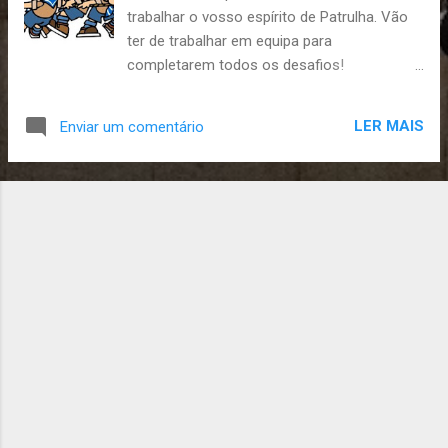
trabalhar o vosso espírito de Patrulha. Vão
s
ter de trabalhar em equipa para
completarem todos os desafios!
Relembramos ainda que todos estes
desafios contarão para o Inter Patrulhas. A
LER MAIS
Enviar um comentário
atividade começa às 14h no grupo e termina
às 19h, também no grupo. Têm que trazer: -
uniforme completo; - cantil; - lanche (não
trazer dinheiro) - papel; - caneta. Qualquer
dúvida digam. Até sábado! A Chefia da Tribo
de Escoteiros