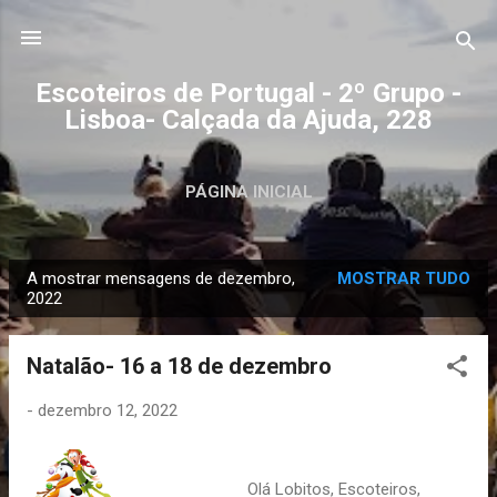
Avançar para o conteúdo principal
Escoteiros de Portugal - 2º Grupo -
Lisboa- Calçada da Ajuda, 228
PÁGINA INICIAL
A mostrar mensagens de dezembro,
MOSTRAR TUDO
M
2022
e
n
Natalão- 16 a 18 de dezembro
s
a
-
dezembro 12, 2022
g
e
Olá Lobitos, Escoteiros,
n