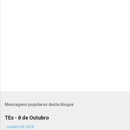
o
m
e
n
t
á
r
i
o
s
Mensagens populares deste blogue
TEs - 8 de Outubro
-
outubro 05, 2016