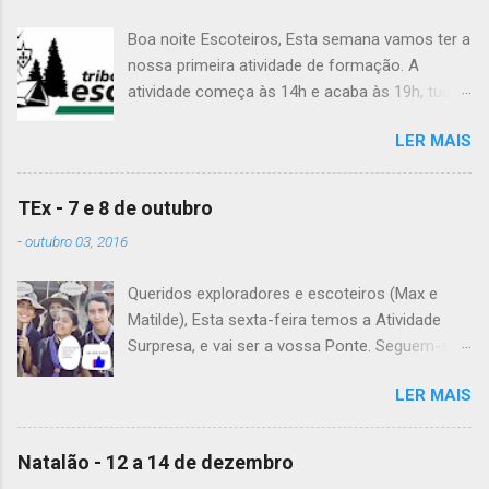
Boa noite Escoteiros, Esta semana vamos ter a
nossa primeira atividade de formação. A
atividade começa às 14h e acaba às 19h, tudo
no Grupo. É preciso levar uniforme completo,
LER MAIS
lanche (não pode ser dinheiro!), água, papel e
caneta. Para a Diana, a Inês, o Dawton,
Valentino e Rafael a atividade começa à 13h .
TEx - 7 e 8 de outubro
Patrulha Veado , têm de levar a Ata do último
-
outubro 03, 2016
Conselho de Guias, passada a limpo. É
OBRIGATÓRIO !! Max e Matilde , esta semana
Queridos exploradores e escoteiros (Max e
vão fazer a ponte com a TEx, vejam as
Matilde), Esta sexta-feira temos a Atividade
informações no post deles. Atenção: Ainda há
Surpresa, e vai ser a vossa Ponte. Seguem-se
patrulhas que não enviaram o projeto da
as informações sobre esta fantástica
atividade de patrulha. A data limite é Sábado,
LER MAIS
atividade! Encontro na Estação Fluvial de
até às 23:59. Alguma dúvida, liguem. Até
Belém, na sexta-feira, às 20h15. A atividade
Sábado, A Chefia da TEs
termina no sábado, às 22h, no grupo. Material: -
Natalão - 12 a 14 de dezembro
Levem o material que definiram no sábado