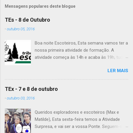
Mensagens populares deste blogue
TEs - 8 de Outubro
-
outubro 05, 2016
Boa noite Escoteiros, Esta semana vamos ter a
nossa primeira atividade de formação. A
atividade começa às 14h e acaba às 19h, tudo
no Grupo. É preciso levar uniforme completo,
LER MAIS
lanche (não pode ser dinheiro!), água, papel e
caneta. Para a Diana, a Inês, o Dawton,
Valentino e Rafael a atividade começa à 13h .
TEx - 7 e 8 de outubro
Patrulha Veado , têm de levar a Ata do último
-
outubro 03, 2016
Conselho de Guias, passada a limpo. É
OBRIGATÓRIO !! Max e Matilde , esta semana
Queridos exploradores e escoteiros (Max e
vão fazer a ponte com a TEx, vejam as
Matilde), Esta sexta-feira temos a Atividade
informações no post deles. Atenção: Ainda há
Surpresa, e vai ser a vossa Ponte. Seguem-se
patrulhas que não enviaram o projeto da