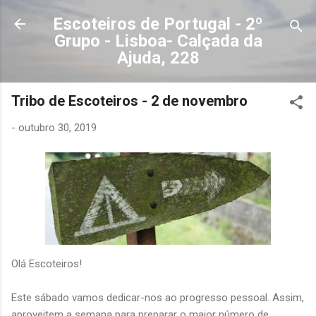
Avançar para o conteúdo principal
Escoteiros de Portugal - 2º
Grupo - Lisboa- Calçada da
Ajuda, 228
Tribo de Escoteiros - 2 de novembro
-
outubro 30, 2019
Olá Escoteiros!
Este sábado vamos dedicar-nos ao progresso pessoal. Assim,
aproveitem a semana para preparar o maior número de