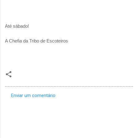
Até sábado!
A Chefia da Tribo de Escoteiros
Enviar um comentário
C
o
m
e
n