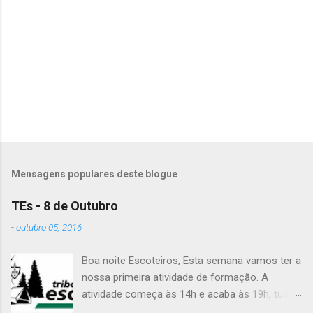
t
á
r
i
o
s
Mensagens populares deste blogue
TEs - 8 de Outubro
-
outubro 05, 2016
Boa noite Escoteiros, Esta semana vamos ter a
nossa primeira atividade de formação. A
atividade começa às 14h e acaba às 19h, tudo
no Grupo. É preciso levar uniforme completo,