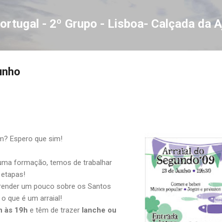
Avançar para o conteúdo principal
ortugal - 2º Grupo - Lisboa- Calçada da 
Junho
m? Espero que sim!
uma formação, temos de trabalhar
 etapas!
render um pouco sobre os Santos
 o que é um arraial!
h às 19h
e têm de trazer
lanche ou