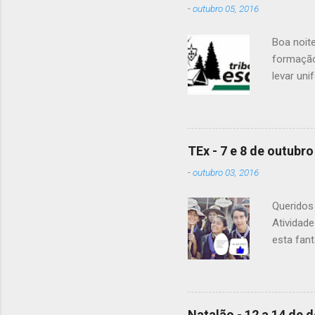
-
outubro 05, 2016
Boa noit
formação
levar uni
Para a Di
Patrulha 
É OBRIGA
vejam as
TEx - 7 e 8 de outubro
enviaram 
-
outubro 03, 2016
Alguma d
Queridos 
Atividad
esta fant
20h15. A 
material
levar tod
guias pa
Natalão - 12 a 14 de