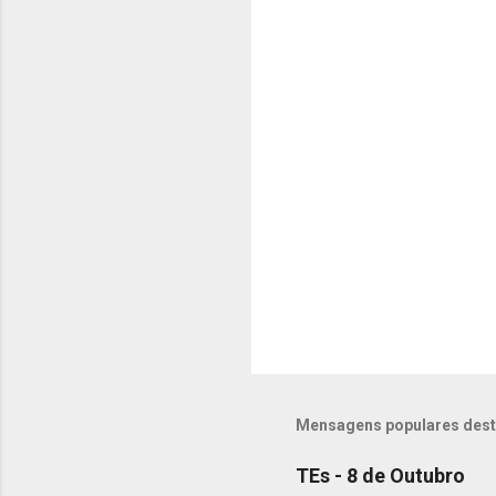
C
o
m
e
n
t
á
r
i
o
s
Mensagens populares dest
TEs - 8 de Outubro