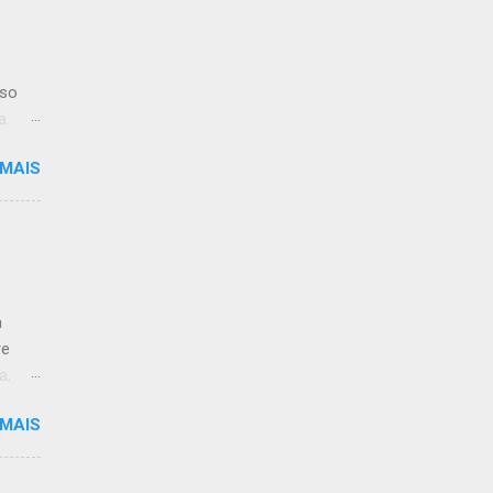
iso
a.
 MAIS
limpo.
:59.
a
re
a, às
 MAIS
 de
ção ao