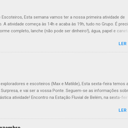
e Escoteiros, Esta semana vamos ter a nossa primeira atividade de
. A atividade começa às 14h e acaba às 19h, tudo no Grupo. É prec
forme completo, lanche (não pode ser dinheiro!), água, papel e canet
ana, a Inês, o Dawton, Valentino e Rafael a atividade começa à 13h .
LER
Veado , têm de levar a Ata do último Conselho de Guias, passada a 
TÓRIO !! Max e Matilde , esta semana vão fazer a ponte com a TEx,
 informações no post deles. Atenção: Ainda há patrulhas que não
o projeto da atividade de patrulha. A data limite é Sábado, até às 23
úvida, liguem. Até Sábado, A Chefia da TEs
exploradores e escoteiros (Max e Matilde), Esta sexta-feira temos 
e Surpresa, e vai ser a vossa Ponte. Seguem-se as informações sob
ástica atividade! Encontro na Estação Fluvial de Belém, na sexta-feir
atividade termina no sábado, às 22h, no grupo. Material: - Levem o
LER
 que definiram no sábado passado em patrulha e é não se esqueçam
o o material de tribo que levaram para casa. - Falem com os vossos
ra saberem o que têm de levar de alimentação e dos kits. - Em rela
 dezembro