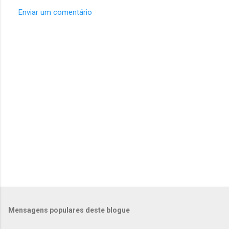
Enviar um comentário
C
o
m
e
n
t
á
r
i
o
s
Mensagens populares deste blogue