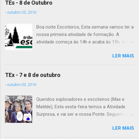
TEs - 8 de Outubro
-
outubro 05, 2016
Boa noite Escoteiros, Esta semana vamos ter a
nossa primeira atividade de formação. A
atividade começa às 14h e acaba às 19h, tudo
no Grupo. É preciso levar uniforme completo,
LER MAIS
lanche (não pode ser dinheiro!), água, papel e
caneta. Para a Diana, a Inês, o Dawton,
Valentino e Rafael a atividade começa à 13h .
TEx - 7 e 8 de outubro
Patrulha Veado , têm de levar a Ata do último
-
outubro 03, 2016
Conselho de Guias, passada a limpo. É
OBRIGATÓRIO !! Max e Matilde , esta semana
Queridos exploradores e escoteiros (Max e
vão fazer a ponte com a TEx, vejam as
Matilde), Esta sexta-feira temos a Atividade
informações no post deles. Atenção: Ainda há
Surpresa, e vai ser a vossa Ponte. Seguem-se
patrulhas que não enviaram o projeto da
as informações sobre esta fantástica
atividade de patrulha. A data limite é Sábado,
LER MAIS
atividade! Encontro na Estação Fluvial de
até às 23:59. Alguma dúvida, liguem. Até
Belém, na sexta-feira, às 20h15. A atividade
Sábado, A Chefia da TEs